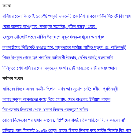
আরো..
রাশিয়ার তেল কিনলেই ১০০% শুল্ক! ভারত-চিনকে নিশানা করে মার্কিন সিনেটে বিল পাস
বোমা হামলার আশঙ্কায় দেশজুড়ে সতর্কতা, পুলিশ বলছে ‘গুজব’
হরমুজে নৌজোট গঠনে মার্কিন উদ্যোগে যুক্তরাজ্য-ফ্রান্সের অনাগ্রহ
ব্যবসায়ীদের সিন্ডিকেট ভাঙতে হবে, মজুদদারের সর্বোচ্চ শাস্তি মৃত্যুদণ্ড: আইনমন্ত্রী
গ্রিস উপকূল থেকে দুই শতাধিক অভিবাসী উদ্ধার, বেশির ভাগই বাংলাদেশি
দিল্লিতে শেখ হাসিনার দেয়া বক্তব্যে সমর্থন নেই ভারতের: রণধীর জয়সওয়াল
সর্বশেষ সংবাদ
সাকিবের বিষয়ে আমরা নমনীয় ছিলাম, এখন আর সুযোগ নেই: ক্রীড়া প্রতিমন্ত্রী
আমার স্বপ্ন আপনাদের কাছে দিয়ে গেলাম, দেখে রাখবেন: ইলিয়াস কাঞ্চন
নিরাপত্তার নিশ্চয়তা পেলে ‘দেশে ফিরতে প্রস্তুত’ সাকিব
বোতল নিক্ষেপের পর হাসান বললেন, ‘শিল্পীদের রাজনৈতিক পরিচয়ে বিচার করবেন না’
রাশিয়ার তেল কিনলেই ১০০% শুল্ক! ভারত-চিনকে নিশানা করে মার্কিন সিনেটে বিল পাস