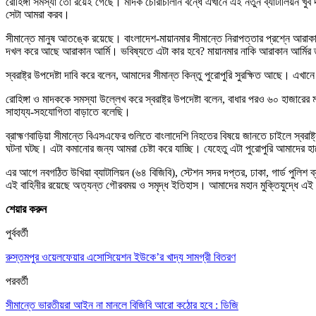
রোহিঙ্গা সমস্যা তো রয়েই গেছে। মাদক চোরাচালান বন্ধে এখানে এই নতুন ব্যাটালিয়ন খুব
সেটা আমরা করব।
সীমান্তে মানুষ আতঙ্কে রয়েছে। বাংলাদেশ-মায়ানমার সীমান্তে নিরাপত্তার প্রশ্নে আরাক
দখল করে আছে আরাকান আর্মি। ভবিষ্যতে এটা কার হবে? মায়ানমার নাকি আরাকান আর্মির ত
স্বরাষ্ট্র উপদেষ্টা দাবি করে বলেন, আমাদের সীমান্ত কিন্তু পুরোপুরি সুরক্ষিত আছে। এখ
রোহিঙ্গা ও মাদককে সমস্যা উল্লেখ করে স্বরাষ্ট্র উপদেষ্টা বলেন, বাধার পরও ৬০ হাজা
সাহায্য-সহযোগিতা বাড়াতে বলেছি।
ব্রাহ্মণবাড়িয়া সীমান্তে বিএসএফের গুলিতে বাংলাদেশি নিহতের বিষয়ে জানতে চাইলে স্বরাষ্ট
ঘটনা ঘটছ। এটা কমানোর জন্য আমরা চেষ্টা করে যাচ্ছি। যেহেতু এটা পুরোপুরি আমাদের হা
এর আগে নবগঠিত উখিয়া ব্যাটালিয়ন (৬৪ বিজিবি), স্টেশন সদর দপ্তর, ঢাকা, গার্ড পুলিশ ব্যাট
এই বাহিনীর রয়েছে অত্যন্ত গৌরবময় ও সমৃদ্ধ ইতিহাস। আমাদের মহান মুক্তিযুদ্ধে এই বাহিন
শেয়ার করুন
পুর্ববর্তী
রুস্তমপুর ওয়েলফেয়ার এসোসিয়েশন ইউকে’র খাদ্য সামগ্রী বিতরণ
পরবর্তী
সীমান্তে ভারতীয়রা আইন না মানলে বিজিবি আরো কঠোর হবে : ডিজি