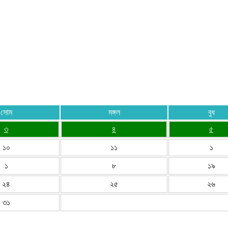
সোম
মঙ্গল
বুধ
৩
৪
৫
১০
১১
১
১
৮
১৯
২৪
২৫
২৬
৩১