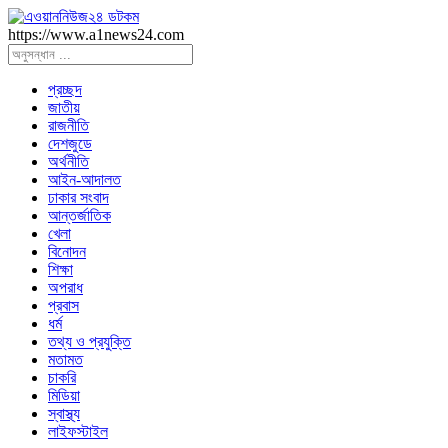
https://www.a1news24.com
প্রচ্ছদ
জাতীয়
রাজনীতি
দেশজুডে
অর্থনীতি
আইন-আদালত
ঢাকার সংবাদ
আন্তর্জাতিক
খেলা
বিনোদন
শিক্ষা
অপরাধ
প্রবাস
ধর্ম
তথ্য ও প্রযুক্তি
মতামত
চাকরি
মিডিয়া
স্বাস্থ্য
লাইফস্টাইল