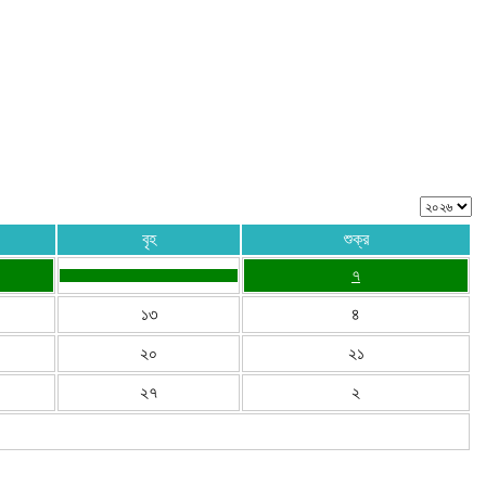
বৃহ
শুক্র
৭
১৩
৪
২০
২১
২৭
২