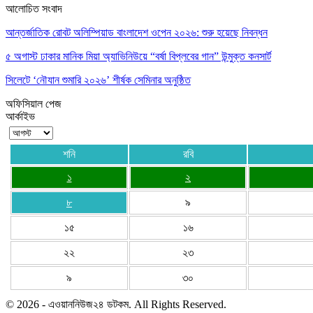
আলোচিত সংবাদ
আন্তর্জাতিক রোবট অলিম্পিয়াড বাংলাদেশ ওপেন ২০২৬: শুরু হয়েছে নিবন্ধন
৫ অগাস্ট ঢাকার মানিক মিয়া অ্যাভিনিউয়ে “বর্ষা বিপ্লবের গান” উন্মুক্ত কনসার্ট
সিলেটে ‘নৌযান শুমারি ২০২৬’ শীর্ষক সেমিনার অনুষ্ঠিত
অফিসিয়াল পেজ
আর্কাইভ
শনি
রবি
১
২
৮
৯
১৫
১৬
২২
২৩
৯
৩০
© 2026 - এওয়াননিউজ২৪ ডটকম. All Rights Reserved.