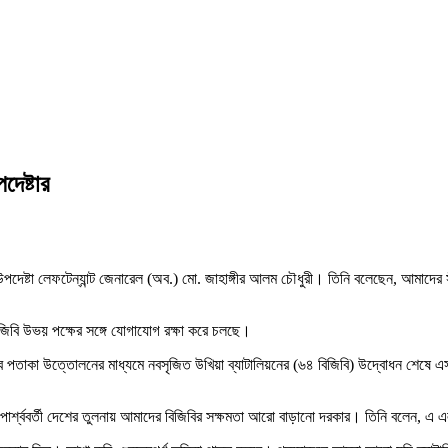
দেষ্টার
্র উপদেষ্টা লেফটেন্যান্ট জেনারেল (অব.) মো. জাহাঙ্গীর আলম চৌধুরী। তিনি বলেছেন, আমাদে
িজিবি উভয় পক্ষের সঙ্গে যোগাযোগ রক্ষা করে চলছে।
কভাবে পতাকা উত্তোলনের মাধ্যমে নবসৃজিত উখিয়া ব্যাটালিয়নের (৬৪ বিজিবি) উদ্বোধন শেষে এসব
 পার্শ্ববর্তী দেশের তুলনায় আমাদের বিজিবির সক্ষমতা আরো বাড়ানো দরকার। তিনি বলেন, 