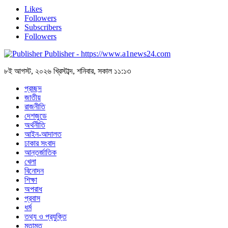
Likes
Followers
Subscribers
Followers
Publisher - https://www.a1news24.com
৮ই আগস্ট, ২০২৬ খ্রিস্টাব্দ, শনিবার, সকাল ১১:১৩
প্রচ্ছদ
জাতীয়
রাজনীতি
দেশজুডে
অর্থনীতি
আইন-আদালত
ঢাকার সংবাদ
আন্তর্জাতিক
খেলা
বিনোদন
শিক্ষা
অপরাধ
প্রবাস
ধর্ম
তথ্য ও প্রযুক্তি
মতামত