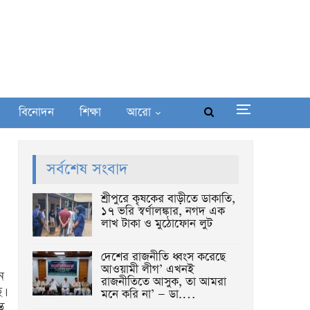
বিনোদন
শিক্ষা
আরো
সর্বশেষ সংবাদ
শ্রীপুরে কৃষকের বাড়ীতে ডাকাতি,
১৭ ভরি স্বর্ণালঙ্কার, নগদ এক
লাখ টাকা ও মুঠোফোন লুট
দেশের রাজনীতি ধ্বংস করেছে
আওয়ামী লীগ’ এখনই
ন
রাজনীতিতে আসুক, তা আমরা
।
মনে করি না’ — ডা.…
ত