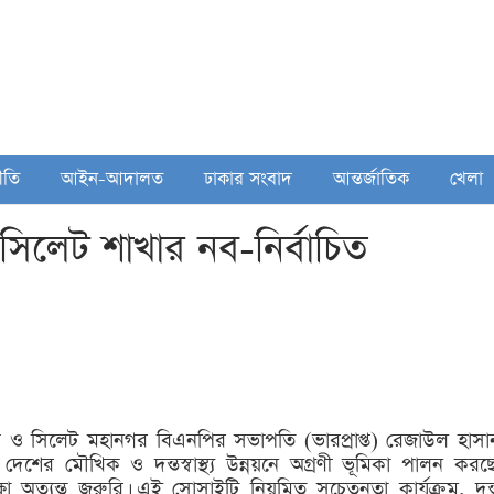
ীতি
আইন-আদালত
ঢাকার সংবাদ
আন্তর্জাতিক
খেলা
সিলেট শাখার নব-নির্বাচিত
ালক ও সিলেট মহানগর বিএনপির সভাপতি (ভারপ্রাপ্ত) রেজাউল হাসা
শের মৌখিক ও দন্তস্বাস্থ্য উন্নয়নে অগ্রণী ভূমিকা পালন করছে
্ষা অত্যন্ত জরুরি। এই সোসাইটি নিয়মিত সচেতনতা কার্যক্রম, দন্