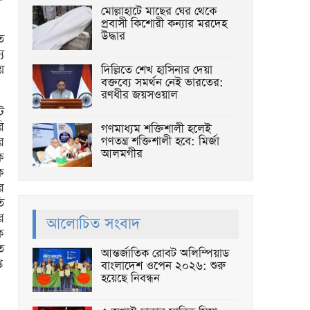
মোল্লাহাটে মাছের ঘের থেকে
প্রবাসী কিশোরী কন্যার মরদেহ
উদ্ধার
ত
য
য়
দিল্লিতে শেখ হাসিনার দেয়া
বক্তব্যে সমর্থন নেই ভারতের:
রণধীর জয়সওয়াল
ট
ি
গণমাধ্যম শক্তিশালী হলেই
গণতন্ত্র শক্তিশালী হবে: মির্জা
র
আলমগীর
ক
ক
র
ি
র
আলোচিত সংবাদ
ক
ত
আন্তর্জাতিক রোবট অলিম্পিয়াড
ি
বাংলাদেশ ওপেন ২০২৬: শুরু
হয়েছে নিবন্ধন