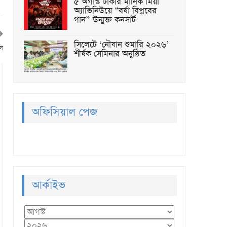
৫ অগাস্ট ঢাকার মানিক মিয়া
অ্যাভিনিউয়ে “বর্ষা বিপ্লবের
গান” উন্মুক্ত কনসার্ট
সিলেটে ‘নৌযান শুমারি ২০২৬’
সি
শীর্ষক সেমিনার অনুষ্ঠিত
অফিসিয়াল পেজ
আর্কাইভ