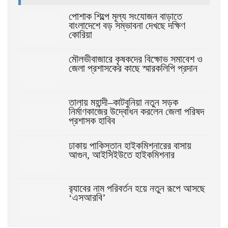
পোশাক শিল্পে মূল্য সংযোজন বাড়াতে
বাংলাদেশে বড় সম্ভাবনা দেখছে দক্ষিণ
কোরিয়া
মৌলভীবাজারে কৃষকদের বিক্ষোভ সমাবেশ ও
জেলা প্রশাসকের কাছে স্মারকলিপি প্রদান
তালায় মহান্দী–কাটবুনিয়া নতুন সড়ক
নির্মাণকাজের উদ্বোধন করলেন জেলা পরিষদ
প্রশাসক হাবিব
ঢাকায় পাকিস্তান হাইকমিশনারের বাসায়
আগুন, আইসিইউতে হাইকমিশনার
র‌্যাবের নাম পরিবর্তন হয়ে নতুন রূপে আসছে
‘এসআরবি’