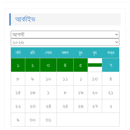
আর্কাইভ
শনি
রবি
সোম
মঙ্গল
বুধ
বৃহ
শুক্র
১
২
৩
৪
৫
৭
৮
৯
১০
১১
১
১৩
৪
১৫
১৬
১
৮
১৯
২০
২১
২২
২৩
২৪
২৫
২৬
২৭
২
৯
৩০
৩১