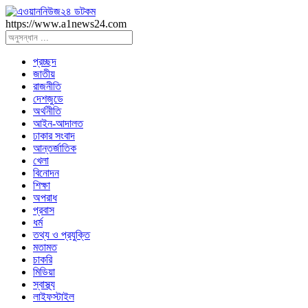
https://www.a1news24.com
প্রচ্ছদ
জাতীয়
রাজনীতি
দেশজুডে
অর্থনীতি
আইন-আদালত
ঢাকার সংবাদ
আন্তর্জাতিক
খেলা
বিনোদন
শিক্ষা
অপরাধ
প্রবাস
ধর্ম
তথ্য ও প্রযুক্তি
মতামত
চাকরি
মিডিয়া
স্বাস্থ্য
লাইফস্টাইল