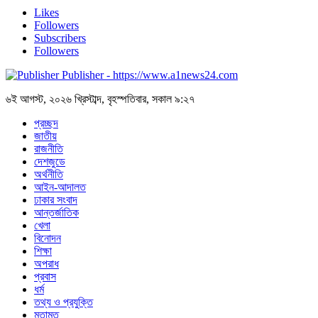
Likes
Followers
Subscribers
Followers
Publisher - https://www.a1news24.com
৬ই আগস্ট, ২০২৬ খ্রিস্টাব্দ, বৃহস্পতিবার, সকাল ৯:২৭
প্রচ্ছদ
জাতীয়
রাজনীতি
দেশজুডে
অর্থনীতি
আইন-আদালত
ঢাকার সংবাদ
আন্তর্জাতিক
খেলা
বিনোদন
শিক্ষা
অপরাধ
প্রবাস
ধর্ম
তথ্য ও প্রযুক্তি
মতামত