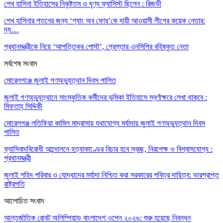
শেখ হাসিনা ইতিহাসের নিকৃষ্টতম ও ঘৃণ্য ফ্যাসিস্ট ছিলেন : রিজভী
শেখ হাসিনার পতনের জন্য ‘গ্যাং অব ফোর’কে দায়ী আওয়ামী লীগের কয়েক নেতার:
দ্য…
প্রধানমন্ত্রীকে নিয়ে ‘আপত্তিকর পোস্ট’, গ্রেপ্তার এনসিপির বহিষ্কৃত নেতা
সর্বশেষ সংবাদ
মোরেলগঞ্জে জুলাই গণঅভ্যুত্থান দিবস পালিত
জুলাই গণঅভ্যুত্থানে সাংস্কৃতিক কর্মীদের ভূমিকা ইতিহাসে স্বর্ণাক্ষরে লেখা থাকবে :
মিফতাহ্ সিদ্দিকী
মোরেলগঞ্জ লতিফিয়া কামিল মাদ্রাসায় যথাযোগ্য মর্যাদায় জুলাই গণঅভ্যুত্থান দিবস
পালিত
ফ্যাসিবাদবিরোধী আন্দোলনে হত্যাকাণ্ডের বিচার হবে স্বচ্ছ, নিরপেক্ষ ও বিশ্বাসযোগ্য :
প্রধানমন্ত্রী
জুলাই শহিদ পরিবার ও যোদ্ধাদের মর্যাদা নিশ্চিত করা সরকারের পবিত্র দায়িত্ব: ভারপ্রাপ্ত
রাষ্ট্রপতি
আলোচিত সংবাদ
আন্তর্জাতিক রোবট অলিম্পিয়াড বাংলাদেশ ওপেন ২০২৬: শুরু হয়েছে নিবন্ধন