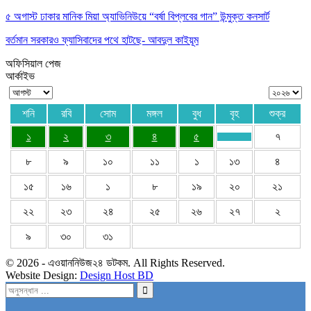
৫ অগাস্ট ঢাকার মানিক মিয়া অ্যাভিনিউয়ে “বর্ষা বিপ্লবের গান” উন্মুক্ত কনসার্ট
বর্তমান সরকারও ফ্যাসিবাদের পথে হাটছে- আবদুল কাইয়ূম
অফিসিয়াল পেজ
আর্কাইভ
শনি
রবি
সোম
মঙ্গল
বুধ
বৃহ
শুক্র
১
২
৩
৪
৫
৭
৮
৯
১০
১১
১
১৩
৪
১৫
১৬
১
৮
১৯
২০
২১
২২
২৩
২৪
২৫
২৬
২৭
২
৯
৩০
৩১
© 2026 - এওয়াননিউজ২৪ ডটকম. All Rights Reserved.
Website Design:
Design Host BD