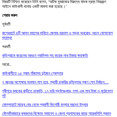
বিষয়টি নিশ্চিত করেছেন তিনি বলেন, ‘আটক যুবরাজের বিরুদ্ধে মাদক দ্রব্য নিয়ন্ত্রণ
আইনে কাউখালী থানায় একটি মামলা করা হয়েছে।’
শেয়ার করুন
পুর্ববর্তী
বাগেরহাটে ৪টি আসন বহালের দাবিতে জেলায় হরতাল ও সড়ক অবরোধ, অচল যোগাযোগ
ব্যবস্থা
পরবর্তী
কুড়িগ্রামে কয়েলের আগুনে গবাদিপশু সহ কয়েক লাখ টাকার ক্ষয়ক্ষতি
আরো..
কাউখালীতে ২৫ গ্রাম গাঁজাসহ দুইজন গ্রেপ্তার
৭ বছরের অপেক্ষার অবসান লাশ হয়ে, স্থায়ী চাকরির দুশ্চিন্তায় প্রাণ গেল নির্বাচন…
শ্রীপুরে কৃষকের বাড়ীতে ডাকাতি, ১৭ ভরি স্বর্ণালঙ্কার, নগদ এক লাখ টাকা ও মুঠোফোন
লুট
মোল্লাহাটে মাছের ঘের থেকে প্রবাসী কিশোরী কন্যার মরদেহ উদ্ধার
মৌলভীবাজারে কৃষকদের বিক্ষোভ সমাবেশ ও জেলা প্রশাসকের কাছে স্মারকলিপি প্রদান