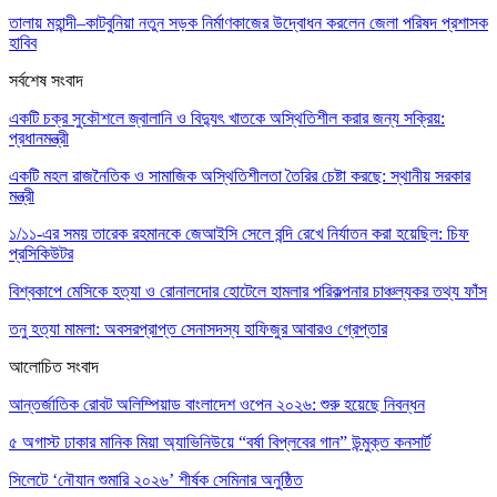
তালায় মহান্দী–কাটবুনিয়া নতুন সড়ক নির্মাণকাজের উদ্বোধন করলেন জেলা পরিষদ প্রশাসক
হাবিব
সর্বশেষ সংবাদ
একটি চক্র সুকৌশলে জ্বালানি ও বিদ্যুৎ খাতকে অস্থিতিশীল করার জন্য সক্রিয়:
প্রধানমন্ত্রী
একটি মহল রাজনৈতিক ও সামাজিক অস্থিতিশীলতা তৈরির চেষ্টা করছে: স্থানীয় সরকার
মন্ত্রী
১/১১-এর সময় তারেক রহমানকে জেআইসি সেলে বন্দি রেখে নির্যাতন করা হয়েছিল: চিফ
প্রসিকিউটর
বিশ্বকাপে মেসিকে হত্যা ও রোনালদোর হোটেলে হামলার পরিকল্পনার চাঞ্চল্যকর তথ্য ফাঁস
তনু হত্যা মামলা: অবসরপ্রাপ্ত সেনাসদস্য হাফিজুর আবারও গ্রেপ্তার
আলোচিত সংবাদ
আন্তর্জাতিক রোবট অলিম্পিয়াড বাংলাদেশ ওপেন ২০২৬: শুরু হয়েছে নিবন্ধন
৫ অগাস্ট ঢাকার মানিক মিয়া অ্যাভিনিউয়ে “বর্ষা বিপ্লবের গান” উন্মুক্ত কনসার্ট
সিলেটে ‘নৌযান শুমারি ২০২৬’ শীর্ষক সেমিনার অনুষ্ঠিত