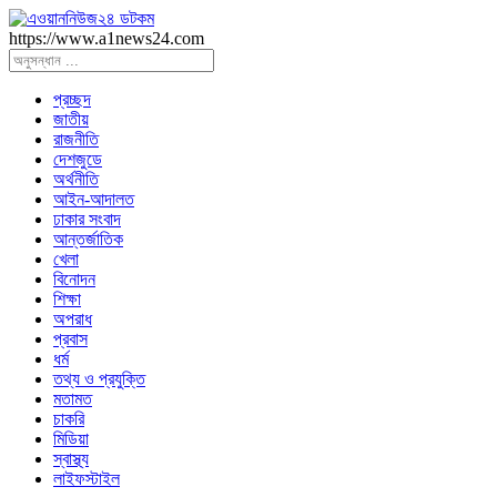
https://www.a1news24.com
প্রচ্ছদ
জাতীয়
রাজনীতি
দেশজুডে
অর্থনীতি
আইন-আদালত
ঢাকার সংবাদ
আন্তর্জাতিক
খেলা
বিনোদন
শিক্ষা
অপরাধ
প্রবাস
ধর্ম
তথ্য ও প্রযুক্তি
মতামত
চাকরি
মিডিয়া
স্বাস্থ্য
লাইফস্টাইল