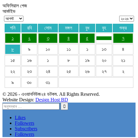
অফিসিয়াল পেজ
আর্কাইভ
শনি
রবি
সোম
মঙ্গল
বুধ
বৃহ
শুক্র
১
২
৩
৪
৫
৭
৮
৯
১০
১১
১
১৩
৪
১৫
১৬
১
৮
১৯
২০
২১
২২
২৩
২৪
২৫
২৬
২৭
২
৯
৩০
৩১
© 2026 - এওয়াননিউজ২৪ ডটকম. All Rights Reserved.
Website Design:
Design Host BD
Likes
Followers
Subscribers
Followers