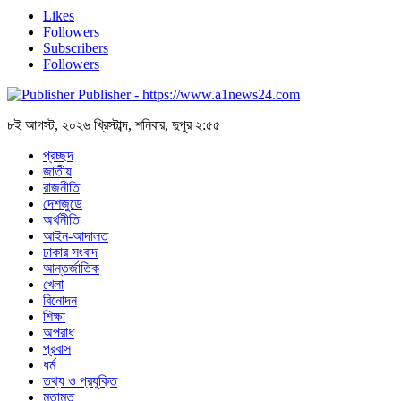
Likes
Followers
Subscribers
Followers
Publisher - https://www.a1news24.com
৮ই আগস্ট, ২০২৬ খ্রিস্টাব্দ, শনিবার, দুপুর ২:৫৫
প্রচ্ছদ
জাতীয়
রাজনীতি
দেশজুডে
অর্থনীতি
আইন-আদালত
ঢাকার সংবাদ
আন্তর্জাতিক
খেলা
বিনোদন
শিক্ষা
অপরাধ
প্রবাস
ধর্ম
তথ্য ও প্রযুক্তি
মতামত