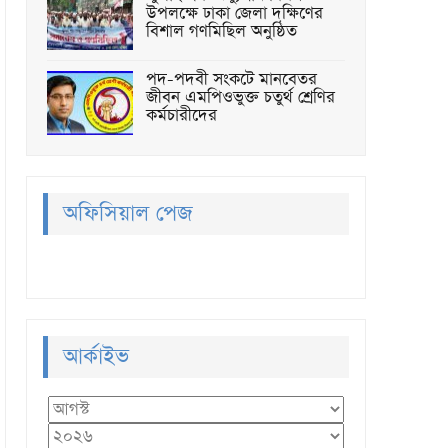
উপলক্ষে ঢাকা জেলা দক্ষিণের
বিশাল গণমিছিল অনুষ্ঠিত
পদ-পদবী সংকটে মানবেতর
জীবন এমপিওভুক্ত চতুর্থ শ্রেণির
কর্মচারীদের
অফিসিয়াল পেজ
আর্কাইভ