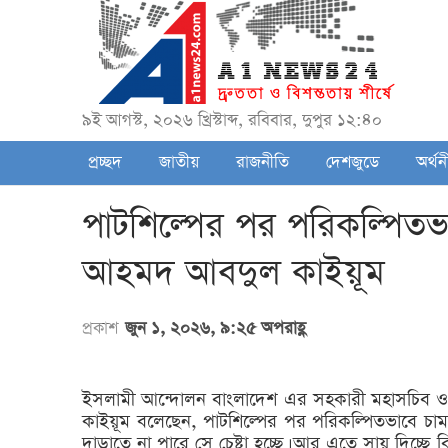
৯ই আগস্ট, ২০২৬ খ্রিস্টাব্দ, রবিবার, দুপুর ১২:৪০
প্রচ্ছদ
জাতীয়
রাজনীতি
দেশজুডে
অর্থন
পাটশিল্পের পর পরিকল্পিতভা
আহমদ আবদুল কাইয়ূম
প্রকাশ
জুন ১, ২০২৬, ৯:২৫ অপরাহ্ণ
ইসলামী আন্দোলন বাংলাদেশ এর সহকারী মহাসচিব ও ঢ
কাইয়ূম বলেছেন, পাটশিল্পের পর পরিকল্পিতভাবে চা
দাড়াতে না পারে সে চেষ্টা হচ্ছে। আর এতে সায় দিচ্ছ