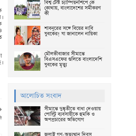
বিশ্ব টেস্ট চ্যাম্পিয়নশিপে কে
কোথায়, বাংলাদেশের সমীকরণ
ে
কী
।
ে
শাবনূরের সঙ্গে বিয়ের দাবি
ও
যুবকের! যা জানালেন নায়িকা
ে
মৌলভীবাজার সীমান্তে
া
বিএসএফের গুলিতে বাংলাদেশি
।
যুবকের মৃত্যু
আলোচিত সংবাদ
সীমান্তে দুষ্কৃতীতে বাধা দেওয়ায়
পোল্ট্রি ব্যবসায়ীকে হুমকি ও
সী
অপপ্রচারের অভিযোগ
জুলাই গণ-অভ্যুত্থান দিবস