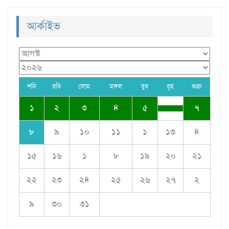
আর্কাইভ
শনি
রবি
সোম
মঙ্গল
বুধ
বৃহ
শুক্র
১
২
৩
৪
৫
৭
৮
৯
১০
১১
১
১৩
৪
১৫
১৬
১
৮
১৯
২০
২১
২২
২৩
২৪
২৫
২৬
২৭
২
৯
৩০
৩১