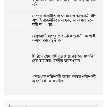
স্বর্ণালঙ্কার, নগদ এক লাখ টাকা ও মুঠোফোন
লুট
দেশের রাজনীতি ধ্বংস করেছে আওয়ামী লীগ’
এখনই রাজনীতিতে আসুক, তা আমরা মনে
করি না’ — ডা.…
মোল্লাহাটে মাছের ঘের থেকে প্রবাসী কিশোরী
কন্যার মরদেহ উদ্ধার
দিল্লিতে শেখ হাসিনার দেয়া বক্তব্যে সমর্থন
নেই ভারতের: রণধীর জয়সওয়াল
গণমাধ্যম শক্তিশালী হলেই গণতন্ত্র শক্তিশালী
হবে: মির্জা আলমগীর