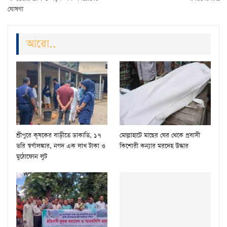
ঘোষণা
আরো..
শ্রীপুরে কৃষকের বাড়ীতে ডাকাতি, ১৭
মোল্লাহাটে মাছের ঘের থেকে প্রবাসী
ভরি স্বর্ণালঙ্কার, নগদ এক লাখ টাকা ও
কিশোরী কন্যার মরদেহ উদ্ধার
মুঠোফোন লুট