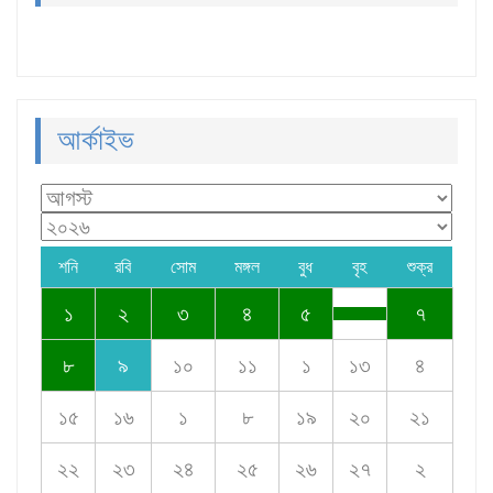
আর্কাইভ
শনি
রবি
সোম
মঙ্গল
বুধ
বৃহ
শুক্র
১
২
৩
৪
৫
৭
৮
৯
১০
১১
১
১৩
৪
১৫
১৬
১
৮
১৯
২০
২১
২২
২৩
২৪
২৫
২৬
২৭
২