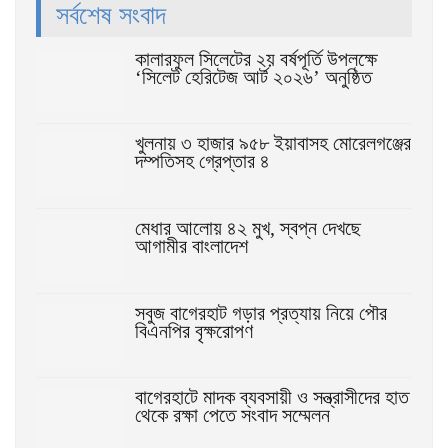
সর্বশেষ সংবাদ
কালারফুল সিলেটের ২য় বর্ষপূর্তি উপলক্ষে
‘সিলেট হেরিটেজ আর্ট ২০২৬’ অনুষ্ঠিত
খুলনায় ৩ হাজার ৯৫৮ ইয়াবাসহ মোরেলগঞ্জের
দম্পতিসহ গ্রেপ্তার ৪
মেধার আলোয় ৪২ মুখ, স্বপ্ন দেখছে
আগামীর বাংলাদেশ
সবুজ বাগেরহাট গড়ার প্রত্যায় নিয়ে পৌর
বিএনপির বৃক্ষরোপণ
বাগেরহাটে মাদক ব্যবসায়ী ও সন্ত্রাসীদের হাত
থেকে রক্ষা পেতে সংবাদ সম্মেলন