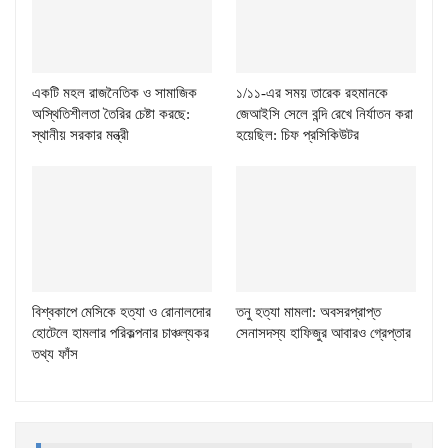
একটি মহল রাজনৈতিক ও সামাজিক
১/১১-এর সময় তারেক রহমানকে
অস্থিতিশীলতা তৈরির চেষ্টা করছে:
জেআইসি সেলে বন্দি রেখে নির্যাতন করা
স্থানীয় সরকার মন্ত্রী
হয়েছিল: চিফ প্রসিকিউটর
বিশ্বকাপে মেসিকে হত্যা ও রোনালদোর
তনু হত্যা মামলা: অবসরপ্রাপ্ত
হোটেলে হামলার পরিকল্পনার চাঞ্চল্যকর
সেনাসদস্য হাফিজুর আবারও গ্রেপ্তার
তথ্য ফাঁস