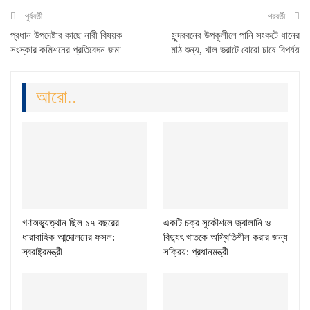
পুর্ববর্তী
পরবর্তী
প্রধান উপদেষ্টার কাছে নারী বিষয়ক
সুন্দরবনের উপকূলীলে পানি সংকটে ধানের
সংস্কার কমিশনের প্রতিবেদন জমা
মাঠ শুন্য, খাল ভরাটে বোরো চাষে বিপর্যয়
আরো..
গণঅভ্যুত্থান ছিল ১৭ বছরের
একটি চক্র সুকৌশলে জ্বালানি ও
ধারাবাহিক আন্দোলনের ফসল:
বিদ্যুৎ খাতকে অস্থিতিশীল করার জন্য
স্বরাষ্ট্রমন্ত্রী
সক্রিয়: প্রধানমন্ত্রী