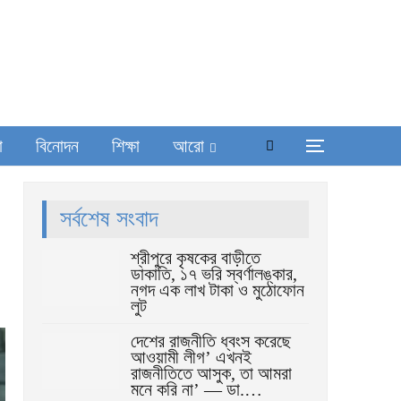
া
বিনোদন
শিক্ষা
আরো
সর্বশেষ সংবাদ
শ্রীপুরে কৃষকের বাড়ীতে
ডাকাতি, ১৭ ভরি স্বর্ণালঙ্কার,
নগদ এক লাখ টাকা ও মুঠোফোন
লুট
দেশের রাজনীতি ধ্বংস করেছে
আওয়ামী লীগ’ এখনই
রাজনীতিতে আসুক, তা আমরা
মনে করি না’ — ডা.…