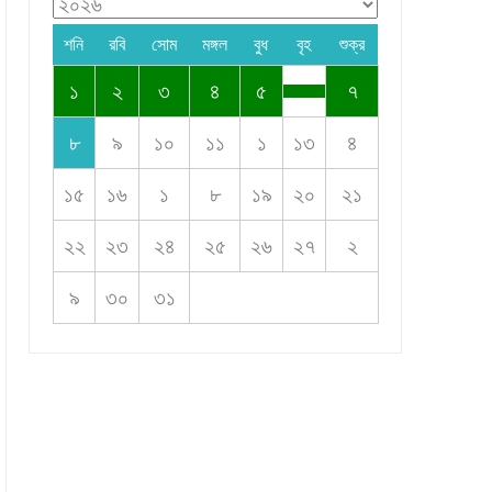
শনি
রবি
সোম
মঙ্গল
বুধ
বৃহ
শুক্র
১
২
৩
৪
৫
৭
৮
৯
১০
১১
১
১৩
৪
১৫
১৬
১
৮
১৯
২০
২১
২২
২৩
২৪
২৫
২৬
২৭
২
৯
৩০
৩১