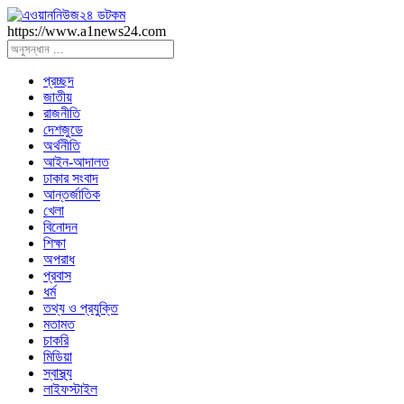
https://www.a1news24.com
প্রচ্ছদ
জাতীয়
রাজনীতি
দেশজুডে
অর্থনীতি
আইন-আদালত
ঢাকার সংবাদ
আন্তর্জাতিক
খেলা
বিনোদন
শিক্ষা
অপরাধ
প্রবাস
ধর্ম
তথ্য ও প্রযুক্তি
মতামত
চাকরি
মিডিয়া
স্বাস্থ্য
লাইফস্টাইল