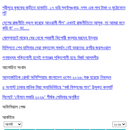
শ্রীপুরে কৃষকের বাড়ীতে ডাকাতি, ১৭ ভরি স্বর্ণালঙ্কার, নগদ এক লাখ টাকা ও মুঠোফোন
লুট
দেশের রাজনীতি ধ্বংস করেছে আওয়ামী লীগ’ এখনই রাজনীতিতে আসুক, তা আমরা মনে
করি না’ — ডা.…
মোল্লাহাটে মাছের ঘের থেকে প্রবাসী কিশোরী কন্যার মরদেহ উদ্ধার
দিল্লিতে শেখ হাসিনার দেয়া বক্তব্যে সমর্থন নেই ভারতের: রণধীর জয়সওয়াল
গণমাধ্যম শক্তিশালী হলেই গণতন্ত্র শক্তিশালী হবে: মির্জা আলমগীর
আলোচিত সংবাদ
আন্তর্জাতিক রোবট অলিম্পিয়াড বাংলাদেশ ওপেন ২০২৬: শুরু হয়েছে নিবন্ধন
৫ অগাস্ট ঢাকার মানিক মিয়া অ্যাভিনিউয়ে “বর্ষা বিপ্লবের গান” উন্মুক্ত কনসার্ট
সিলেটে ‘নৌযান শুমারি ২০২৬’ শীর্ষক সেমিনার অনুষ্ঠিত
অফিসিয়াল পেজ
আর্কাইভ