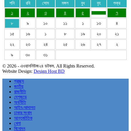
শনি
রবি
সোম
মঙ্গল
বুধ
বৃহ
শুক্র
১
২
৩
৪
৫
৭
৮
৯
১০
১১
১
১৩
৪
১৫
১৬
১
৮
১৯
২০
২১
২২
২৩
২৪
২৫
২৬
২৭
২
৯
৩০
৩১
© 2026 - এওয়াননিউজ২৪ ডটকম. All Rights Reserved.
Website Design:
Design Host BD
প্রচ্ছদ
জাতীয়
রাজনীতি
দেশজুডে
অর্থনীতি
আইন-আদালত
ঢাকার সংবাদ
আন্তর্জাতিক
খেলা
বিনোদন