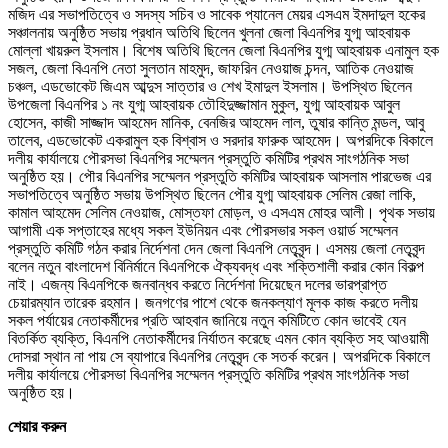
মজিদ এর সভাপতিত্বে ও সদস্য সচিব ও সাবেক প্যানেল মেয়র এসএম ইমদাদুল হকের
সঞ্চালনায় অনুষ্ঠিত সভায় প্রধান অতিথি ছিলেন খুলনা জেলা বিএনপির যুগ্ম আহবায়ক
মোল্লা খায়রুল ইসলাম। বিশেষ অতিথি ছিলেন জেলা বিএনপির যুগ্ম আহবায়ক এনামুল হক
সজল, জেলা বিএনপি নেতা সুলতান মাহমুদ, জাফরিন নেওয়াজ চন্দন, আতিক নেওয়াজ
চঞ্চল, এডভোকেট জিএম আব্দুস সাত্তার ও শেখ ইমাদুল ইসলাম। উপস্থিত ছিলেন
উপজেলা বিএনপির ১ নং যুগ্ম আহবায়ক তৌহিদুজ্জামান মুকুল, যুগ্ম আহবায়ক আবুল
হোসেন, কাজী সাজ্জাদ আহমেদ মানিক, বেনজির আহমেদ লাল, তুষার কান্তি মন্ডল, আবু
তালেব, এডভোকেট একরামুল হক বিশ্বাস ও সরদার ফারুক আহমেদ। অপরদিকে বিকালে
দলীয় কার্যালয়ে পৌরসভা বিএনপির সম্মেলন প্রস্তুতি কমিটির প্রথম সাংগঠনিক সভা
অনুষ্ঠিত হয়। পৌর বিএনপির সম্মেলন প্রস্তুতি কমিটির আহবায়ক আসলাম পারভেজ এর
সভাপতিত্বে অনুষ্ঠিত সভায় উপস্থিত ছিলেন পৌর যুগ্ম আহবায়ক সেলিম রেজা লাকি,
কামাল আহমেদ সেলিম নেওয়াজ, মোস্তফা মোড়ল, ও এসএম মোহর আলী। পৃথক সভায়
আগামী এক সপ্তাহের মধ্যে সকল ইউনিয়ন এবং পৌরসভার সকল ওয়ার্ড সম্মেলন
প্রস্তুতি কমিটি গঠন করার নির্দেশনা দেন জেলা বিএনপি নেতৃবৃন্দ। এসময় জেলা নেতৃবৃন্দ
বলেন নতুন বাংলাদেশ বিনির্মানে বিএনপিকে ঐক্যবদ্ধ এবং শক্তিশালী করার কোন বিকল্প
নাই। এজন্য বিএনপিকে জনবান্ধব করতে নির্দেশনা দিয়েছেন দলের ভারপ্রাপ্ত
চেয়ারম্যান তারেক রহমান। জনগণের পাশে থেকে জনকল্যাণ মূলক কাজ করতে দলীয়
সকল পর্যায়ের নেতাকর্মীদের প্রতি আহবান জানিয়ে নতুন কমিটিতে কোন ভাবেই যেন
বিতর্কিত ব্যক্তি, বিএনপি নেতাকর্মীদের নির্যাতন করেছে এমন কোন ব্যক্তি সহ আওয়ামী
দোসরা স্থান না পায় সে ব্যাপারে বিএনপির নেতৃবৃন্দ কে সতর্ক করেন। অপরদিকে বিকালে
দলীয় কার্যালয়ে পৌরসভা বিএনপির সম্মেলন প্রস্তুতি কমিটির প্রথম সাংগঠনিক সভা
অনুষ্ঠিত হয়।
শেয়ার করুন