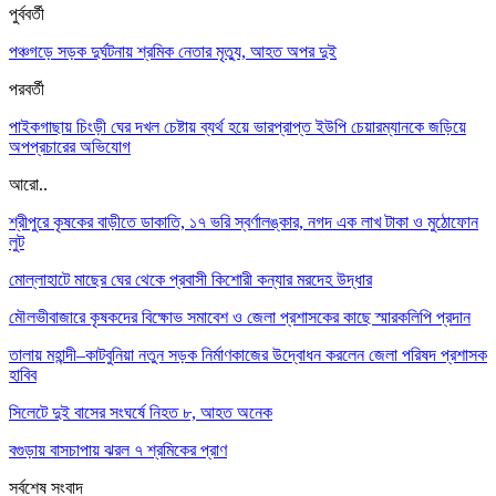
পুর্ববর্তী
পঞ্চগড়ে সড়ক দুর্ঘটনায় শ্রমিক নেতার মৃত্যু, আহত অপর দুই
পরবর্তী
পাইকগাছায় চিংড়ী ঘের দখল চেষ্টায় ব্যর্থ হয়ে ভারপ্রাপ্ত ইউপি চেয়ারম্যানকে জড়িয়ে
অপপ্রচারের অভিযোগ
আরো..
শ্রীপুরে কৃষকের বাড়ীতে ডাকাতি, ১৭ ভরি স্বর্ণালঙ্কার, নগদ এক লাখ টাকা ও মুঠোফোন
লুট
মোল্লাহাটে মাছের ঘের থেকে প্রবাসী কিশোরী কন্যার মরদেহ উদ্ধার
মৌলভীবাজারে কৃষকদের বিক্ষোভ সমাবেশ ও জেলা প্রশাসকের কাছে স্মারকলিপি প্রদান
তালায় মহান্দী–কাটবুনিয়া নতুন সড়ক নির্মাণকাজের উদ্বোধন করলেন জেলা পরিষদ প্রশাসক
হাবিব
সিলেটে দুই বাসের সংঘর্ষে নিহত ৮, আহত অনেক
বগুড়ায় বাসচাপায় ঝরল ৭ শ্রমিকের প্রাণ
সর্বশেষ সংবাদ