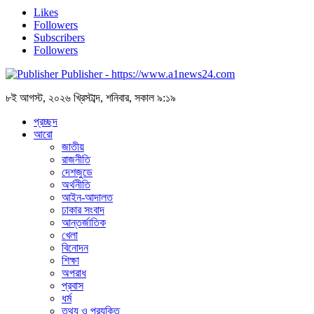
Likes
Followers
Subscribers
Followers
Publisher - https://www.a1news24.com
৮ই আগস্ট, ২০২৬ খ্রিস্টাব্দ, শনিবার, সকাল ৯:১৯
প্রচ্ছদ
আরো
জাতীয়
রাজনীতি
দেশজুডে
অর্থনীতি
আইন-আদালত
ঢাকার সংবাদ
আন্তর্জাতিক
খেলা
বিনোদন
শিক্ষা
অপরাধ
প্রবাস
ধর্ম
তথ্য ও প্রযুক্তি