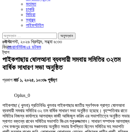
মতামত
চাকরি
মিডিয়া
স্বাস্থ্য
লাইফস্টাইল
পোস্ট
৯ই আগস্ট, ২০২৬ খ্রিস্টাব্দ, সন্ধ্যা ৬:৩৩
বিভাগ
ট্যাগ
পাইকগাছায় ষোলআনা ব্যবসায়ী সমবায় সমিতির ৩২তম
বার্ষিক সাধারণ সভা অনুষ্ঠিত
প্রকাশ
মার্চ ১, ২০২৫, ১০:৩৯ পূর্বাহ্ণ
Oplus_0
পাইকগাছা ( খুলনা) প্রতিনিধিঃ খুলনার পাইকগাছার জাতীয় স্বর্ণপদক প্রাপ্ত ষোলআনা
ব্যবসায়ী সমবায় সমিতির ৩২ তম বার্ষিক সাধারণ সভা অনুষ্ঠিত হয়েছে। বৃহস্পতিবার রাতে
সমিতির নিজস্ব কার্যালয়ে আলহাজ্ব কাজী আজিজুল করিম এর সভাপতিত্বে অনুষ্ঠিত সভায়
স্বাগত বক্তব্য রাখেন সমিতির সভাপতি জিএম শুকুরুজ্জামান। সাধারণ সম্পাদক আলহাজ্ব
শেখ ফজলুর রহমানের সঞ্চালনায় অনুষ্ঠিত সভায় উপস্থিত ছিলেন সমিতির সহ সভাপতি
গাজী ফয়সাল রাশেদ জনি, কোষাধ্যক্ষ মোশাররফ হোসেন, পরিচালক শাহীন গাজী, মনিরুল