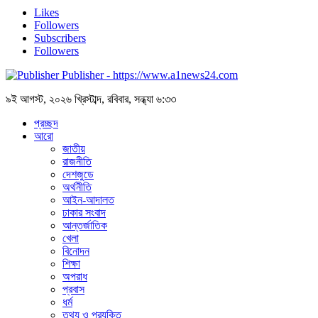
Likes
Followers
Subscribers
Followers
Publisher - https://www.a1news24.com
৯ই আগস্ট, ২০২৬ খ্রিস্টাব্দ, রবিবার, সন্ধ্যা ৬:৩৩
প্রচ্ছদ
আরো
জাতীয়
রাজনীতি
দেশজুডে
অর্থনীতি
আইন-আদালত
ঢাকার সংবাদ
আন্তর্জাতিক
খেলা
বিনোদন
শিক্ষা
অপরাধ
প্রবাস
ধর্ম
তথ্য ও প্রযুক্তি