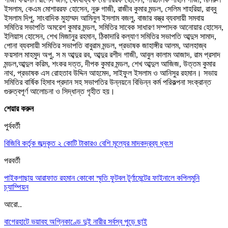
ইসলাম, কেএম মোশাররফ হোসেন, নুরু গাজী, রাজীব কুমার মন্ডল, সেলিম শাহরিয়া, রাব্বু
ইসলাম দিপু, সাংবাদিক মুহাম্মদ আমিনুল ইসলাম বজলু, বাজার বস্ত্র ব্যবসায়ী সমবায়
সমিতির সভাপতি অমরেশ কুমার মন্ডল, সমিতির সাবেক সাধারণ সম্পাদক আনোয়ার হোসেন,
ইলিয়াস হোসেন, শেখ মিজানুর রহমান, ঠিকাদারি কল্যাণ সমিতির সভাপতি আব্দুস সামাদ,
পোনা ব্যবসায়ী সমিতির সভাপতি বাবুরাম মন্ডল, প্রভাষক জাহাঙ্গীর আলম, আলহাজ্ব
ফয়সাল মাহমুদ অপু, স ম আব্দুর রব, আব্দুর রশীদ গাজী, আবুল কালাম আজাদ, রাম প্রসাদ
মন্ডল,আব্দুল করিম, শংকর দত্ত, দীপক কুমার মন্ডল, শেখ আব্দুল আজিজ, উত্তম কুমার
নাথ, প্রভাষক এস রোহতাব উদ্দিন আহমেদ, সাইফুল ইসলাম ও আনিসুর রহমান। সভায়
সমিতির বার্ষিক হিসাব প্রদান সহ সভাপতির উন্নয়নে বিভিন্ন কর্ম পরিকল্পনা সংক্রান্ত
গুরুত্বপূর্ণ আলোচনা ও সিদ্ধান্ত গৃহীত হয়।
শেয়ার করুন
পুর্ববর্তী
বিজিবি কর্তৃক জব্দকৃত ২ কোটি টাকারও বেশি মূল্যের মাদকদ্রব্য ধ্বংস
পরবর্তী
পাইকগাছায় আরাফাত রহমান কোকো স্মৃতি ফুটবল টুর্ণামেন্টের ফাইনালে কপিলমুনি
চ্যাম্পিয়ন
আরো..
বাগেরহাটে ভয়াবহ অগ্নিকাণ্ডে দুই নারীর সর্বস্ব পুড়ে ছাই