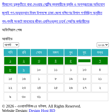
সীমান্তে দুষ্কৃতীতে বাধা দেওয়ায় পোল্ট্রি ব্যবসায়ীকে হুমকি ও অপপ্রচারের অভিযোগ
জুলাই গণ-অভ্যুত্থান দিবস উপলক্ষে ঢাকা জেলা দক্ষিণের বিশাল গণমিছিল অনুষ্ঠিত
পদ-পদবী সংকটে মানবেতর জীবন এমপিওভুক্ত চতুর্থ শ্রেণির কর্মচারীদের
অফিসিয়াল পেজ
আর্কাইভ
শনি
রবি
সোম
মঙ্গল
বুধ
বৃহ
শুক্র
১
২
৩
৪
৫
৭
৮
৯
১০
১১
১
১৩
৪
১৫
১৬
১
৮
১৯
২০
২১
২২
২৩
২৪
২৫
২৬
২৭
২
৯
৩০
৩১
© 2026 - এওয়াননিউজ২৪ ডটকম. All Rights Reserved.
Website Design:
Design Host BD