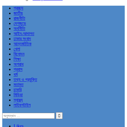
প্রচ্ছদ
জাতীয়
রাজনীতি
দেশজুডে
অর্থনীতি
আইন-আদালত
ঢাকার সংবাদ
আন্তর্জাতিক
খেলা
বিনোদন
শিক্ষা
অপরাধ
প্রবাস
ধর্ম
তথ্য ও প্রযুক্তি
মতামত
চাকরি
মিডিয়া
স্বাস্থ্য
লাইফস্টাইল
Likes