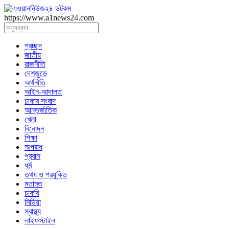
https://www.a1news24.com
প্রচ্ছদ
জাতীয়
রাজনীতি
দেশজুডে
অর্থনীতি
আইন-আদালত
ঢাকার সংবাদ
আন্তর্জাতিক
খেলা
বিনোদন
শিক্ষা
অপরাধ
প্রবাস
ধর্ম
তথ্য ও প্রযুক্তি
মতামত
চাকরি
মিডিয়া
স্বাস্থ্য
লাইফস্টাইল