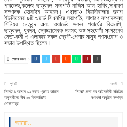
পারভেজ,কলেজ ছাত্রদল সভাপতি নাজিম আল হাবিব,সাধারণ
সম্পাদক হোসাইন আহমদ। এছাড়াও বিয়ানীবাজার দুবাগ
ইউনিয়নের ৯টি ওয়ার্ড বিএনপির সভাপতি, সাধারণ সম্পাদকসহ
সিনিয়র নেতৃবৃন্দ এবং ওয়ার্ডের সকল পযার্য়ের বিএনপি,
ছাত্রদল, যুবদল, স্বেচ্ছাসেবক দলসহ অঙ্গ সহযোগী সংগঠনের
নেতা-কর্মী ও এলাকার সকল শ্রেণী-পেশার মানুষ গণসংযোগ ও
সভায় উপস্থিত ছিলেন।
শেয়ার করুন
পুর্ববর্তী
পরবর্তী
সিলেট-৪ আসনে ৩১ দফার প্রচারে জামান
সিলেট জেলা কর আইনজীবী সমিতির
অনুসারীদের দীর্ঘ ৬০ কিলোমিটার
সংবর্ধনা অনুষ্ঠান সম্পন্ন
শোভাযাত্রা
আরো..