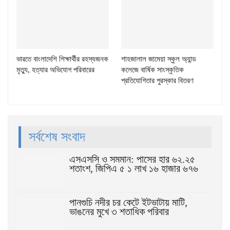
ভারতে বাংলাদেশি শিক্ষার্থীর রহস্যজনক
শাহজালাল জামেয়া স্কুল অ্যান্ড
মৃত্যু, হত্যার অভিযোগ পরিবারের
কলেজে বার্ষিক সাংস্কৃতিক
প্রতিযোগিতার পুরস্কার বিতরণ
সর্বশেষ সংবাদ
এসএসসি ও সমমান: পাসের হার ৬২.২৫
শতাংশ, জিপিএ ৫ ১ লাখ ১৬ হাজার ৬৭৬
পানগুচি নদীর চর কেটে ইটভাটায় মাটি,
ভাঙনের মুখে ৩ শতাধিক পরিবার