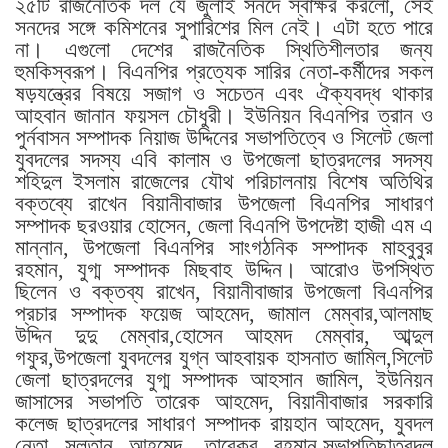
২৫টি রাজনৈতিক দল যে জুলাই সনদে স্বাক্ষর করলো, সেই
সনদের সঙ্গে কমিশনের সুপারিশের মিল নেই। এটা হতে পারে
না। এগুলো দেশের রাজনৈতিক স্থিতিশীলতার জন্য
হুমকিস্বরূপ। বিএনপির প্রত্যেক সারির নেতা-কর্মীদের সকল
ষড়যন্ত্রের বিষয়ে সজাগ ও সচেতন এবং ঐক্যবদ্ধ থাকার
আহবান জানান ফয়সল চৌধুরী। ইউনিয়ন বিএনপির ত্রান ও
পুর্নবাসন সম্পাদক নিয়াজ উদ্দিনের সভাপতিত্বে ও সিলেট জেলা
যুবদলের সদস্য এবি কালাম ও উপজেলা ছাত্রদলের সদস্য
শহিদুল ইসলাম রাজেলের যৌথ পরিচালনায় বিশেষ অতিথির
বক্তব্যে রাখেন বিয়ানীবাজার উপজেলা বিএনপির সাধারণ
সম্পাদক ছরওয়ার হোসেন, জেলা বিএনপি উপদেষ্টা হাজী এম এ
মান্নান, উপজেলা বিএনপির সাংগঠনিক সম্পাদক মাহবুবুর
রহমান, যুগ্ম সম্পাদক মিছবাহ উদ্দিন। আরোও উপস্থিত
ছিলেন ও বক্তব্য রাখেন, বিয়ানীবাজার উপজেলা বিএনপির
প্রচার সম্পাদক ফয়েজ আহমেদ, জামাল মেম্বার,আলমাছ
উদ্দিন দুদু মেম্বার,হোসেন আহমদ মেম্বার, আব্দুল
গফুর,উপজেলা যুবদলের যুগ্ন আহবায়ক হাসনাত জামিল,সিলেট
জেলা ছাত্রদলের যুগ্ম সম্পাদক আহসান জামিল, ইউনিয়ন
জাসাসের সভাপতি তারেক আহমেদ, বিয়ানীবাজার সরকারি
কলেজ ছাত্রদলের সাধারণ সম্পাদক রায়হান আহমেদ, যুবদল
নেতা সুলতান আহমেদ, তারেকুর রহমান,সভাপতিছাত্রদল