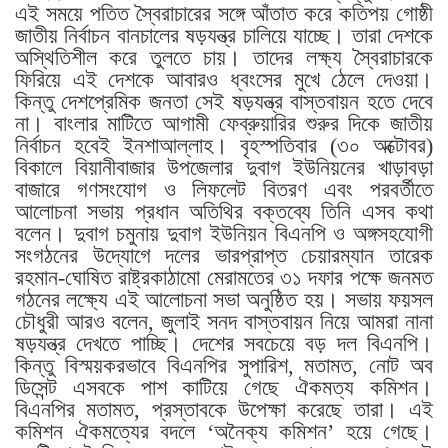
এই সময়ে পতিত স্বৈরাচারের সঙ্গে আঁতাত করে কতিপয় গোষ্ঠী
জাতীয় নির্বাচন বানচালের ষড়যন্ত্র চালিয়ে যাচ্ছে। তারা দেশকে
অস্থিতিশীল করে তুলতে চায়। তাদের লক্ষ্য স্বৈরাচারকে
ফিরিয়ে এই দেশকে আবারও ধ্বংসের মুখে ঠেলে দেওয়া।
কিন্তু দেশপ্রেমিক জনতা সেই ষড়যন্ত্র বাস্তবায়ন হতে দেবে
না। বাংলার মাটিতে আগামী ফেব্রুয়ারির শুরুর দিকে জাতীয়
নির্বাচন হবেই ইনশাআল্লাহ। বৃহস্পতিবার (৩০ অক্টোবর)
বিকালে বিয়ানীবাজার উপজেলার দুবাগ ইউনিয়নের খাড়াবড়া
বাজারে গণসংযোগ ও লিফলেট বিতরণ এবং পরবর্তীতে
আলোচনা সভায় প্রধান অতিথির বক্তব্যে তিনি এসব কথা
বলেন। দুবাগ চমুনায় দুবাগ ইউনিয়ন বিএনপি ও অঙ্গসহযোগী
সংগঠনের উদ্যোগে দলের ভারপ্রাপ্ত চেয়ারম্যান তারেক
রহমান-ঘোষিত রাষ্ট্রকাঠামো মেরামতের ৩১ দফার পক্ষে জনমত
গঠনের লক্ষ্যে এই আলোচনা সভা অনুষ্ঠিত হয়। সভায় ফয়সল
চৌধুরী আরও বলেন, জুলাই সনদ বাস্তবায়ন নিয়ে আমরা নানা
ষড়যন্ত্র দেখতে পাচ্ছি। দেশের সবচেয়ে বড় দল বিএনপি।
কিন্তু বিস্ময়করভাবে বিএনপির সুপারিশ, মতামত, নোট অব
ডিসেন্ট এসবকে পাশ কাটিয়ে গেছে ঐকমত্য কমিশন।
বিএনপির মতামত, প্রস্তাবকে উপেক্ষা করেছে তারা। এই
কমিশন ঐকমত্যের বদলে ‘অনৈক্য কমিশন’ হয়ে গেছে।