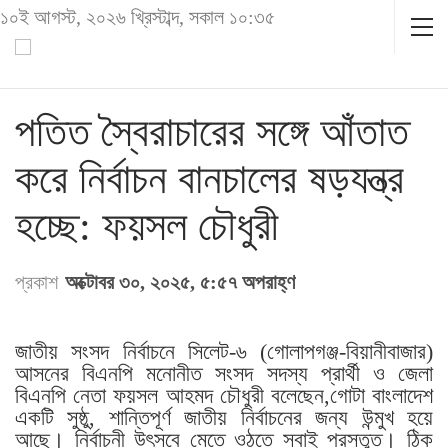
১০ই আগস্ট, ২০২৬ খ্রিস্টাব্দ, সকাল ১০:৩৫
পতিত স্বৈরাচারের সঙ্গে আঁতাত
করে নির্বাচন বানচালের ষড়যন্ত্র
হচ্ছে: ফয়সল চৌধুরী
প্রকাশ
অক্টোবর ৩০, ২০২৫, ৫:৫৭ অপরাহ্ণ
জাতীয় সংসদ নির্বাচনে সিলেট-৬ (গোলাপগঞ্জ-বিয়ানীবাজার)
আসনের বিএনপি মনোনীত সংসদ সদস্য প্রার্থী ও জেলা
বিএনপি নেতা ফয়সল আহমদ চৌধুরী বলেছেন,গোটা বাংলাদেশ
একটি সুষ্ঠু, শান্তিপূর্ণ জাতীয় নির্বাচনের জন্য উন্মুখ হয়ে
আছে। নির্বাচনী উৎসবে মেতে ওঠতে সবাই প্রস্তুত। ঠিক