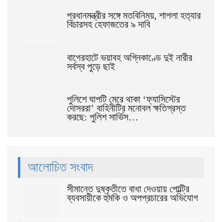
প্রধানমন্ত্রীর সঙ্গে মতবিনিময়, শাপলা হত্যার
বিচারসহ হেফাজতের ৯ দাবি
বাগেরহাটে ভয়াবহ অগ্নিকাণ্ডে দুই নারীর
সর্বস্ব পুড়ে ছাই
পুলিশে ঘাপটি মেরে থাকা ‘ফ্যাসিস্টের
দোসররা’ বাহিনীটির মনোবল ক্ষতিগ্রস্ত
করছে: পুলিশ সার্ভিস…
আলোচিত সংবাদ
সীমান্তে দুষ্কৃতীতে বাধা দেওয়ায় পোল্ট্রি
ব্যবসায়ীকে হুমকি ও অপপ্রচারের অভিযোগ