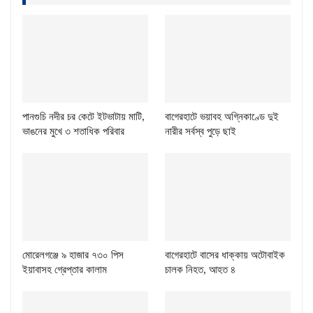
পানগুচি নদীর চর কেটে ইটভাটায় মাটি,
বাগেরহাটে ভয়াবহ অগ্নিকাণ্ডে দুই
ভাঙনের মুখে ৩ শতাধিক পরিবার
নারীর সর্বস্ব পুড়ে ছাই
মোরেলগঞ্জে ৯ হাজার ৭৩০ পিস
বাগেরহাটে বাসের ধাক্কায় অটোবাইক
ইয়াবাসহ গ্রেপ্তার কালাম
চালক নিহত, আহত ৪