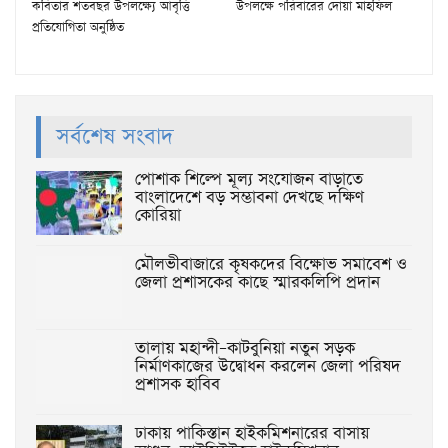
কবিতার শতবছর উপলক্ষ্যে আবৃত্তি
উপলক্ষে পরিবারের দোয়া মাহফিল
প্রতিযোগিতা অনুষ্ঠিত
সর্বশেষ সংবাদ
পোশাক শিল্পে মূল্য সংযোজন বাড়াতে
বাংলাদেশে বড় সম্ভাবনা দেখছে দক্ষিণ
কোরিয়া
মৌলভীবাজারে কৃষকদের বিক্ষোভ সমাবেশ ও
জেলা প্রশাসকের কাছে স্মারকলিপি প্রদান
তালায় মহান্দী–কাটবুনিয়া নতুন সড়ক
নির্মাণকাজের উদ্বোধন করলেন জেলা পরিষদ
প্রশাসক হাবিব
ঢাকায় পাকিস্তান হাইকমিশনারের বাসায়