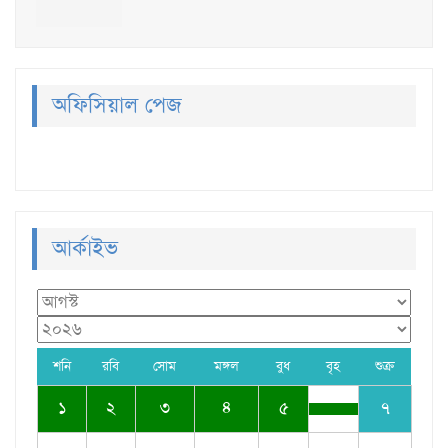
অফিসিয়াল পেজ
আর্কাইভ
শনি
রবি
সোম
মঙ্গল
বুধ
বৃহ
শুক্র
১
২
৩
৪
৫
৭