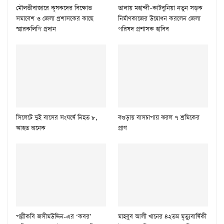
মৌলভীবাজারে কৃষকদের বিক্ষোভ
তালায় মহান্দী–কাটবুনিয়া নতুন সড়ক
সমাবেশ ও জেলা প্রশাসকের কাছে
নির্মাণকাজের উদ্বোধন করলেন জেলা
স্মারকলিপি প্রদান
পরিষদ প্রশাসক হাবিব
সিলেটে দুই বাসের সংঘর্ষে নিহত ৮,
বগুড়ায় বাসচাপায় ঝরল ৭ শ্রমিকের
আহত অনেক
প্রাণ
পল্লীকবি জসীমউদ্দিন-এর ‘কবর’
মাহবুব আলী খানের ৪২তম মৃত্যুবার্ষিকী