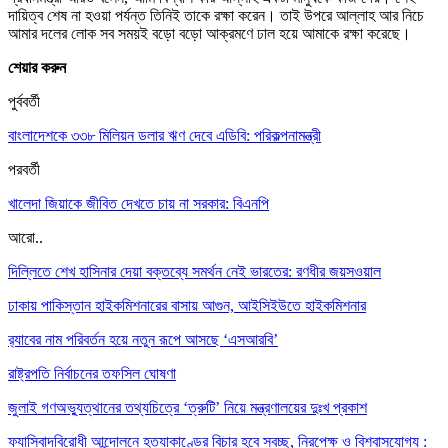
দায়িত্ব শেষ না হওয়া পর্যন্ত তিনিই তাকে রক্ষা করেন। তাই উপরে আল্লাহ আর নিচে
আমার দলের লোক সব সময়ই বড়ো বড়ো আক্রমণে ঢাল হয়ে আমাকে রক্ষা করেছে।
শেয়ার করুন
পুর্ববর্তী
বাংলাদেশকে ৩৩৮ মিলিয়ন ডলার ঋণ দেবে এডিবি: পরিকল্পনামন্ত্রী
পরবর্তী
খালেদা জিয়াকে জীবিত দেখতে চায় না সরকার: বিএনপি
আরো..
দিল্লিতে শেখ হাসিনার দেয়া বক্তব্যে সমর্থন নেই ভারতের: রণধীর জয়সওয়াল
ঢাকায় পাকিস্তান হাইকমিশনারের বাসায় আগুন, আইসিইউতে হাইকমিশনার
র‌্যাবের নাম পরিবর্তন হয়ে নতুন রূপে আসছে ‘এসআরবি’
রাষ্ট্রপতি নির্বাচনের তফসিল ঘোষণা
জুলাই গণঅভ্যুত্থানের তথ্যচিত্রে ‘ত্রুটি’ নিয়ে মন্ত্রণালয়ের দুঃখ প্রকাশ
ফ্যাসিবাদবিরোধী আন্দোলনে হত্যাকাণ্ডের বিচার হবে স্বচ্ছ, নিরপেক্ষ ও বিশ্বাসযোগ্য :