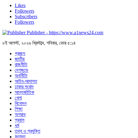
Likes
Followers
Subscribers
Followers
Publisher - https://www.a1news24.com
৮ই আগস্ট, ২০২৬ খ্রিস্টাব্দ, শনিবার, ভোর ৫:১৪
প্রচ্ছদ
জাতীয়
রাজনীতি
দেশজুডে
অর্থনীতি
আইন-আদালত
ঢাকার সংবাদ
আন্তর্জাতিক
খেলা
বিনোদন
শিক্ষা
অপরাধ
প্রবাস
ধর্ম
তথ্য ও প্রযুক্তি
মতামত