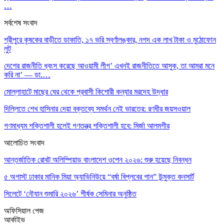
…
সর্বশেষ সংবাদ
শ্রীপুরে কৃষকের বাড়ীতে ডাকাতি, ১৭ ভরি স্বর্ণালঙ্কার, নগদ এক লাখ টাকা ও মুঠোফোন
লুট
দেশের রাজনীতি ধ্বংস করেছে আওয়ামী লীগ’ এখনই রাজনীতিতে আসুক, তা আমরা মনে
করি না’ — ডা.…
মোল্লাহাটে মাছের ঘের থেকে প্রবাসী কিশোরী কন্যার মরদেহ উদ্ধার
দিল্লিতে শেখ হাসিনার দেয়া বক্তব্যে সমর্থন নেই ভারতের: রণধীর জয়সওয়াল
গণমাধ্যম শক্তিশালী হলেই গণতন্ত্র শক্তিশালী হবে: মির্জা আলমগীর
আলোচিত সংবাদ
আন্তর্জাতিক রোবট অলিম্পিয়াড বাংলাদেশ ওপেন ২০২৬: শুরু হয়েছে নিবন্ধন
৫ অগাস্ট ঢাকার মানিক মিয়া অ্যাভিনিউয়ে “বর্ষা বিপ্লবের গান” উন্মুক্ত কনসার্ট
সিলেটে ‘নৌযান শুমারি ২০২৬’ শীর্ষক সেমিনার অনুষ্ঠিত
অফিসিয়াল পেজ
আর্কাইভ