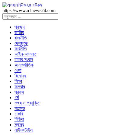
https://www.a1news24.com
প্রচ্ছদ
জাতীয়
রাজনীতি
দেশজুডে
অর্থনীতি
আইন-আদালত
ঢাকার সংবাদ
আন্তর্জাতিক
খেলা
বিনোদন
শিক্ষা
অপরাধ
প্রবাস
ধর্ম
তথ্য ও প্রযুক্তি
মতামত
চাকরি
মিডিয়া
স্বাস্থ্য
লাইফস্টাইল