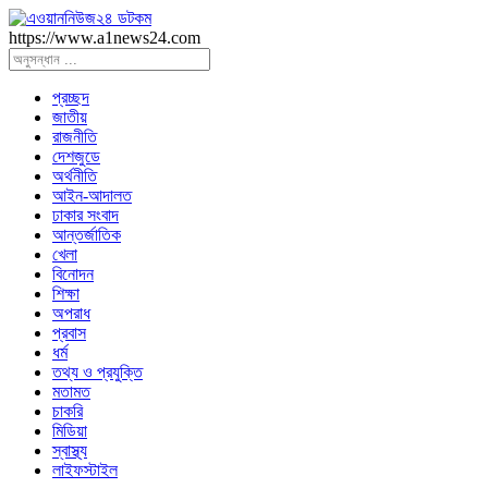
https://www.a1news24.com
প্রচ্ছদ
জাতীয়
রাজনীতি
দেশজুডে
অর্থনীতি
আইন-আদালত
ঢাকার সংবাদ
আন্তর্জাতিক
খেলা
বিনোদন
শিক্ষা
অপরাধ
প্রবাস
ধর্ম
তথ্য ও প্রযুক্তি
মতামত
চাকরি
মিডিয়া
স্বাস্থ্য
লাইফস্টাইল