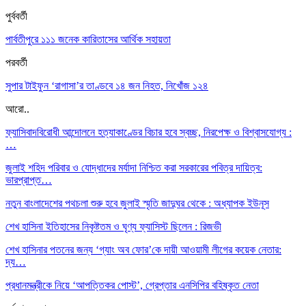
পুর্ববর্তী
পার্বতীপুরে ১১১ জনেক কারিতাসের আর্থিক সহায়তা
পরবর্তী
সুপার টাইফুন ‘রাগাসা’র তাণ্ডবে ১৪ জন নিহত, নিখোঁজ ১২৪
আরো..
ফ্যাসিবাদবিরোধী আন্দোলনে হত্যাকাণ্ডের বিচার হবে স্বচ্ছ, নিরপেক্ষ ও বিশ্বাসযোগ্য :
…
জুলাই শহিদ পরিবার ও যোদ্ধাদের মর্যাদা নিশ্চিত করা সরকারের পবিত্র দায়িত্ব:
ভারপ্রাপ্ত…
নতুন বাংলাদেশের পথচলা শুরু হবে জুলাই স্মৃতি জাদুঘর থেকে : অধ্যাপক ইউনূস
শেখ হাসিনা ইতিহাসের নিকৃষ্টতম ও ঘৃণ্য ফ্যাসিস্ট ছিলেন : রিজভী
শেখ হাসিনার পতনের জন্য ‘গ্যাং অব ফোর’কে দায়ী আওয়ামী লীগের কয়েক নেতার:
দ্য…
প্রধানমন্ত্রীকে নিয়ে ‘আপত্তিকর পোস্ট’, গ্রেপ্তার এনসিপির বহিষ্কৃত নেতা