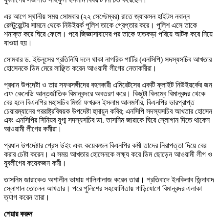
এর আগে স্থানীয় সময় সোমবার (২২ সেপ্টেম্বর) রাতে জ্যাকসন হাইটস নবান্ন
রেস্টুরেন্টের সামনে থেকে নিউইয়র্ক পুলিশ তাকে গ্রেপ্তার করে। পুলিশ এসে তাকে
শনাক্ত করে ঘিরে ফেলে। পরে জিজ্ঞাসাবাদের পর তাকে হাতকড়া পরিয়ে আটক করে নিয়ে
যাওয়া হয়।
সোমবার ড. ইউনূসের প্রতিনিধি দলে থাকা নাগরিক পার্টির (এনসিপি) সদস্যসচিব আখতার
হোসেনকে ডিম মেরে লাঞ্ছিত করেন আওয়ামী লীগের নেতাকর্মীরা।
প্রধান উপদেষ্টা ও তার সফরসঙ্গীদের বহনকারী এমিরেটসের একটি ফ্লাইট নিউইয়র্কের জন
এফ কেনেডি আন্তর্জাতিক বিমানবন্দরে অবতরণ করে। কিছুটা বিলম্বে বিমানবন্দর থেকে
বের হলে বিএনপির মহাসচিব মির্জা ফখরুল ইসলাম আলমগীর, বিএনপির ভারপ্রাপ্ত
চেয়ারম্যানের পররাষ্ট্রবিষয়ক উপদেষ্টা হুমায়ুন কবির; এনসিপি সদস্যসচিব আখতার হোসেন
এবং এনসিপির সিনিয়র যুগ্ম সদস্যসচিব ডা. তাসনিম জারাকে ঘিরে স্লোগান দিতে থাকেন
আওয়ামী লীগের কর্মীরা।
প্রধান উপদেষ্টার প্রেস উইং এবং কয়েকজন বিএনপির কর্মী তাদের নিরাপত্তা দিয়ে বের
করার চেষ্টা করেন। এ সময় আখতার হোসেনকে লক্ষ্য করে ডিম ছোড়েন আওয়ামী লীগ ও
যুবলীগের কয়েকজন কর্মী।
তাসনিম জারাকেও অশালীন ভাষায় গালিগালাজ করেন তারা। প্রতিবাদে ইনকিলাব জিন্দাবাদ
স্লোগান তোলেন আখতার। পরে পুলিশের সহযোগিতায় গাড়িযোগে বিমানবন্দর এলাকা
ত্যাগ করেন তারা।
শেয়ার করুন