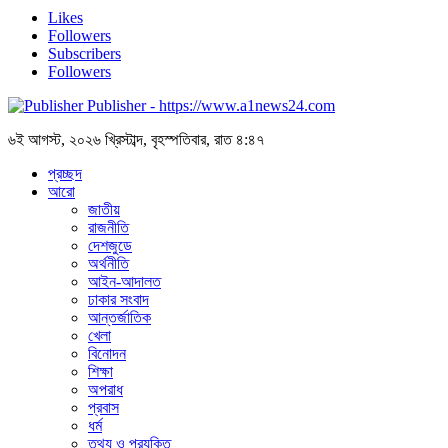
Likes
Followers
Subscribers
Followers
Publisher - https://www.a1news24.com
৬ই আগস্ট, ২০২৬ খ্রিস্টাব্দ, বৃহস্পতিবার, রাত ৪:৪৭
প্রচ্ছদ
আরো
জাতীয়
রাজনীতি
দেশজুডে
অর্থনীতি
আইন-আদালত
ঢাকার সংবাদ
আন্তর্জাতিক
খেলা
বিনোদন
শিক্ষা
অপরাধ
প্রবাস
ধর্ম
তথ্য ও প্রযুক্তি