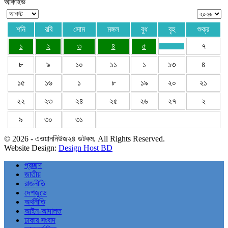
আর্কাইভ
শনি
রবি
সোম
মঙ্গল
বুধ
বৃহ
শুক্র
১
২
৩
৪
৫
৭
৮
৯
১০
১১
১
১৩
৪
১৫
১৬
১
৮
১৯
২০
২১
২২
২৩
২৪
২৫
২৬
২৭
২
৯
৩০
৩১
© 2026 - এওয়াননিউজ২৪ ডটকম. All Rights Reserved.
Website Design:
Design Host BD
প্রচ্ছদ
জাতীয়
রাজনীতি
দেশজুডে
অর্থনীতি
আইন-আদালত
ঢাকার সংবাদ