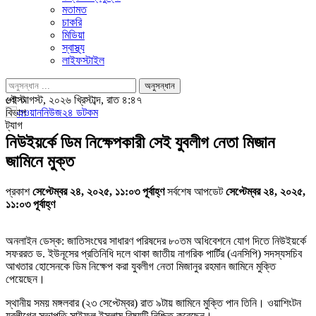
মতামত
চাকরি
মিডিয়া
স্বাস্থ্য
লাইফস্টাইল
পোস্ট
৬ই আগস্ট, ২০২৬ খ্রিস্টাব্দ, রাত ৪:৪৭
বিভাগ
ট্যাগ
নিউইয়র্কে ডিম নিক্ষেপকারী সেই যুবলীগ নেতা মিজান
জামিনে মুক্ত
প্রকাশ
সেপ্টেম্বর ২৪, ২০২৫, ১১:০৩ পূর্বাহ্ণ
সর্বশেষ আপডেট
সেপ্টেম্বর ২৪, ২০২৫,
১১:০৩ পূর্বাহ্ণ
অনলাইন ডেস্ক: জাতিসংঘের সাধারণ পরিষদের ৮০তম অধিবেশনে যোগ দিতে নিউইয়র্কে
সফররত ড. ইউনূসের প্রতিনিধি দলে থাকা জাতীয় নাগরিক পার্টির (এনসিপি) সদস্যসচিব
আখতার হোসেনকে ডিম নিক্ষেপ করা যুবলীগ নেতা মিজানুর রহমান জামিনে মুক্তি
পেয়েছেন।
স্থানীয় সময় মঙ্গলবার (২৩ সেপ্টেম্বর) রাত ৯টায় জামিনে মুক্তি পান তিনি। ওয়াশিংটন
যুবলীগের সভাপতি সাইফুল ইসলাম বিষয়টি নিশ্চিত করেছেন।