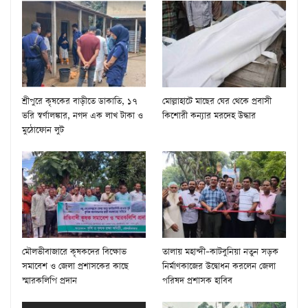
শ্রীপুরে কৃষকের বাড়ীতে ডাকাতি, ১৭
মোল্লাহাটে মাছের ঘের থেকে প্রবাসী
ভরি স্বর্ণালঙ্কার, নগদ এক লাখ টাকা ও
কিশোরী কন্যার মরদেহ উদ্ধার
মুঠোফোন লুট
মৌলভীবাজারে কৃষকদের বিক্ষোভ
তালায় মহান্দী–কাটবুনিয়া নতুন সড়ক
সমাবেশ ও জেলা প্রশাসকের কাছে
নির্মাণকাজের উদ্বোধন করলেন জেলা
স্মারকলিপি প্রদান
পরিষদ প্রশাসক হাবিব