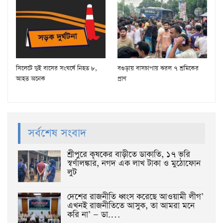
সিলেটে দুই বাসের সংঘর্ষে নিহত ৮,
বগুড়ায় বাসচাপায় ঝরল ৭ শ্রমিকের
আহত অনেক
প্রাণ
সর্বশেষ সংবাদ
শ্রীপুরে কৃষকের বাড়ীতে ডাকাতি, ১৭ ভরি
স্বর্ণালঙ্কার, নগদ এক লাখ টাকা ও মুঠোফোন
লুট
দেশের রাজনীতি ধ্বংস করেছে আওয়ামী লীগ’
এখনই রাজনীতিতে আসুক, তা আমরা মনে
করি না’ — ডা.…