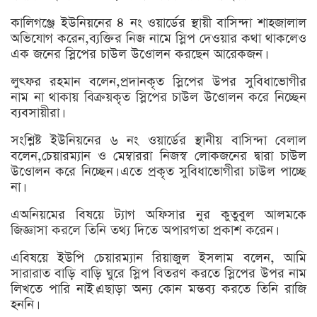
কালিগঞ্জে ইউনিয়নের ৪ নং ওয়ার্ডের স্থায়ী বাসিন্দা শাহজালাল
অভিযোগ করেন,ব্যক্তির নিজ নামে স্লিপ দেওয়ার কথা থাকলেও
এক জনের স্লিপের চাউল উওোলন করছেন আরেকজন।
লুৎফর রহমান বলেন,প্রদানকৃত স্লিপের উপর সুবিধাভোগীর
নাম না থাকায় বিক্রয়কৃত স্লিপের চাউল উওোলন করে নিচ্ছেন
ব্যবসায়ীরা।
সংশ্লিষ্ট ইউনিয়নের ৬ নং ওয়ার্ডের স্থানীয় বাসিন্দা বেলাল
বলেন,চেয়ারম্যান ও মেম্বাররা নিজস্ব লোকজনের দ্বারা চাউল
উওোলন করে নিচ্ছেন। এতে প্রকৃত সুবিধাভোগীরা চাউল পাচ্ছে
না।
এঅনিয়মের বিষয়ে ট্যাগ অফিসার নুর কুতুবুল আলমকে
জিজ্ঞাসা করলে তিনি তথ্য দিতে অপারগতা প্রকাশ করেন।
এবিষয়ে ইউপি চেয়ারম্যান রিয়াজুল ইসলাম বলেন, আমি
সারারাত বাড়ি বাড়ি ঘুরে স্লিপ বিতরণ করতে স্লিপের উপর নাম
লিখতে পারি নাই।এছাড়া অন্য কোন মন্তব্য করতে তিনি রাজি
হননি।