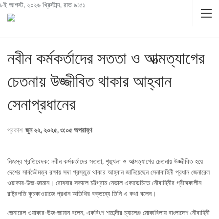
৮ই আগস্ট, ২০২৬ খ্রিস্টাব্দ, রাত ৯:৫১
নবীন কর্মকর্তাদের সততা ও আত্মত্যাগের
চেতনায় উজ্জীবিত থাকার আহ্বান
সেনাপ্রধানের
প্রকাশ
জুন ২২, ২০২৫, ৩:০৫ অপরাহ্ণ
নিজস্ব প্রতিবেদক: নবীন কর্মকর্তাদের সততা, শৃঙ্খলা ও আত্মত্যাগের চেতনায় উজ্জীবিত হয়ে
দেশের সার্বভৌমত্ব রক্ষায় সদা প্রস্তুত থাকার আহ্বান জানিয়েছেন সেনাবাহিনী প্রধান জেনারেল
ওয়াকার-উজ-জামান। রোববার সকালে চট্টগ্রাম নেভাল একাডেমিতে নৌবাহিনীর গ্রীষ্মকালীন
রাষ্ট্রপতি কুচকাওয়াজে প্রধান অতিথির বক্তব্যে তিনি এ কথা বলেন।
জেনারেল ওয়াকার-উজ-জামান বলেন, একবিংশ শতাব্দীর চ্যালেঞ্জ মোকাবিলায় বাংলাদেশ নৌবাহিনী