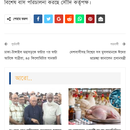
বিশেষ বাস পরিচালনা করছে সৌদি কর্তৃপক্ষ।
শেয়ার করুন
পুর্ববর্তী
পরবর্তী
ঢাকা-টাঙ্গাইল মহাসড়কে ঘণ্টার পর ঘণ্টা
দেশবাসীসহ বিশ্বের সব মুসলমানকে ঈদের
আটকে যাত্রীরা, ৪৫ কিলোমিটার যানজট
শুভেচ্ছা জানালেন প্রধানমন্ত্রী
আরো..