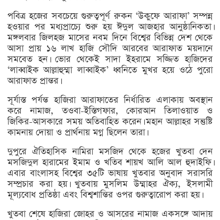
পবিত্র হজের সবচেয়ে গুরুত্বপূর্ণ রুকন ‘উকুফে আরাফা’ সম্পন্ন
হওয়ার পর মধ্যপ্রাচ্যে শুরু হয় ঈদুল আজহার আনুষ্ঠানিকতা।
মঙ্গলবার জিলহজ মাসের নবম দিনে বিশ্বের বিভিন্ন দেশ থেকে
আসা প্রায় ১৬ লাখ হাজি সৌদি আরবের আরাফাত ময়দানে
সমবেত হন। ভোর থেকেই সাদা ইহরামে সজ্জিত হাজিদের
‘লাব্বাইক আল্লাহুম্মা লাব্বাইক’ ধ্বনিতে মুখর হয়ে ওঠে পুরো
আরাফাত প্রান্তর।
সূর্যাস্ত পর্যন্ত হাজিরা আরাফাতের নির্ধারিত এলাকায় অবস্থান
করে নামাজ, তওবা-ইস্তিগফার, কোরআন তিলাওয়াত ও
জিকির-আসকারে সময় অতিবাহিত করেন। মহান আল্লাহর সন্তুষ্টি
কামনায় দোয়া ও প্রার্থনায় মগ্ন ছিলেন তারা।
দুপুরে ঐতিহাসিক নামিরা মসজিদ থেকে হজের খুতবা দেন
মসজিদুল হারামের ইমাম ও খতিব শায়খ আলি আল হুদাইফি।
এবার বাংলাসহ বিশ্বের ৩৫টি ভাষায় খুতবার অনুবাদ সরাসরি
সম্প্রচার করা হয়। খুতবায় মুসলিম উম্মাহর ঐক্য, ইসলামী
মূল্যবোধ প্রতিষ্ঠা এবং বিশ্বশান্তির ওপর গুরুত্বারোপ করা হয়।
খুতবা শেষে হাজিরা জোহর ও আসরের নামাজ একসঙ্গে আদায়