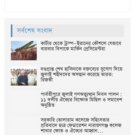
সর্বশেষ সংবাদ
কার্টার থেকে ট্রাম্প—ইরানের কৌশলে যেভাবে
বারবার বিপাকে মার্কিন প্রেসিডেন্টরা
দণ্ডপ্রাপ্ত শেখ হাসিনাকে বক্তব্যের সুযোগ দিয়ে
জুলাই শহীদদের অসম্মান করেছে ভারত:
রিজভী
পার্বতীপুরে জুলাই গণঅভ্যুত্থান দিবস পালন :
১১ দলীয় ঐক্যের বিক্ষোভ মিছিল ও সমাবেশ
অনুষ্ঠিত
‎সরকারি তোলারাম কলেজে সহিংসতার
প্রতিবাদে ছাত্র ফেডারেশন নারায়ণগঞ্জ কলেজ
শাখার ক্ষোভ ও ঐক্যের আহ্বান…