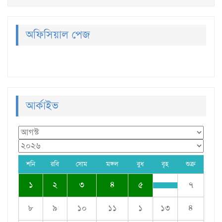
অফিসিয়াল পেজ
আর্কাইভ
শনি
রবি
সোম
মঙ্গল
বুধ
বৃহ
শুক্র
১
২
৩
৪
৫
৭
৮
৯
১০
১১
১
১৩
৪