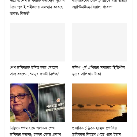
দণ্ডপ্রাপ্ত শেখ হাসিনাকে বক্তব্যের সুযোগ
বাংলাদেশের পোলট্রি মাংসে মাত্রাতিরিক্ত
দিয়ে জুলাই শহীদদের অসম্মান করেছে
অ্যান্টিমাইক্রোবিয়াল: গবেষণা
ভারত: রিজভী
শেখ হাসিনাকে ইঙ্গিত করে সোহেল
দক্ষিণ-পূর্ব এশিয়ার সবচেয়ে স্থিতিশীল
তাজ বললেন, ‘মানুষ কতটা নির্লজ্জ’
মুদ্রার তালিকায় টাকা
দিল্লিতে গণমাধ্যমে পলাতক শেখ
প্রস্তাবিত চুক্তিতে হরমুজ প্রণালির
হাসিনার বক্তব্য; ঢাকার ক্ষোভ প্রকাশ
ট্রাফিকের নিয়ন্ত্রণ পেতে পারে ইরান