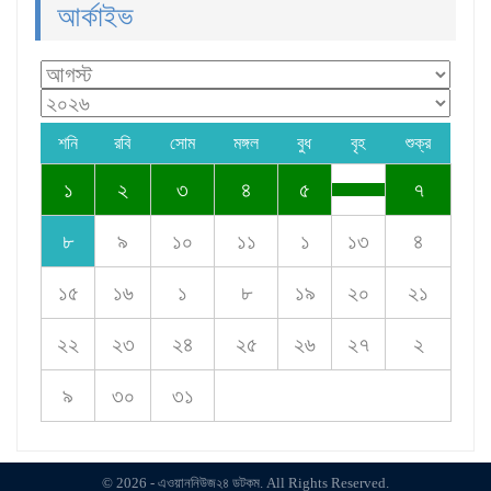
আর্কাইভ
শনি
রবি
সোম
মঙ্গল
বুধ
বৃহ
শুক্র
১
২
৩
৪
৫
৭
৮
৯
১০
১১
১
১৩
৪
১৫
১৬
১
৮
১৯
২০
২১
২২
২৩
২৪
২৫
২৬
২৭
২
৯
৩০
৩১
© 2026 - এওয়াননিউজ২৪ ডটকম. All Rights Reserved.