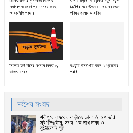
মৌলভীবাজারে কৃষকদের বিক্ষোভ
তালায় মহান্দী–কাটবুনিয়া নতুন সড়ক
সমাবেশ ও জেলা প্রশাসকের কাছে
নির্মাণকাজের উদ্বোধন করলেন জেলা
স্মারকলিপি প্রদান
পরিষদ প্রশাসক হাবিব
সিলেটে দুই বাসের সংঘর্ষে নিহত ৮,
বগুড়ায় বাসচাপায় ঝরল ৭ শ্রমিকের
আহত অনেক
প্রাণ
সর্বশেষ সংবাদ
শ্রীপুরে কৃষকের বাড়ীতে ডাকাতি, ১৭ ভরি
স্বর্ণালঙ্কার, নগদ এক লাখ টাকা ও
মুঠোফোন লুট