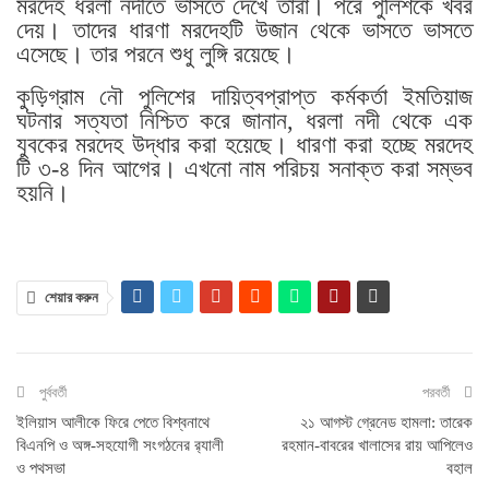
মরদেহ ধরলা নদীতে ভাসতে দেখে তারা। পরে পুলিশকে খবর
দেয়। তাদের ধারণা মরদেহটি উজান থেকে ভাসতে ভাসতে
এসেছে। তার পরনে শুধু লুঙ্গি রয়েছে।
কুড়িগ্রাম নৌ পুলিশের দায়িত্বপ্রাপ্ত কর্মকর্তা ইমতিয়াজ
ঘটনার সত্যতা নিশ্চিত করে জানান, ধরলা নদী থেকে এক
যুবকের মরদেহ উদ্ধার করা হয়েছে। ধারণা করা হচ্ছে মরদেহ
টি ৩-৪ দিন আগের। এখনো নাম পরিচয় সনাক্ত করা সম্ভব
হয়নি।
শেয়ার করুন
পুর্ববর্তী
পরবর্তী
ইলিয়াস আলীকে ফিরে পেতে বিশ্বনাথে
২১ আগস্ট গ্রেনেড হামলা: তারেক
বিএনপি ও অঙ্গ-সহযোগী সংগঠনের র‌্যালী
রহমান-বাবরের খালাসের রায় আপিলেও
ও পথসভা
বহাল