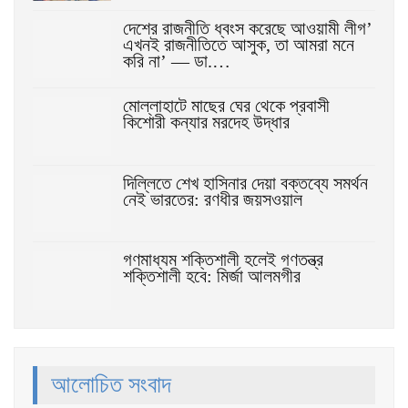
দেশের রাজনীতি ধ্বংস করেছে আওয়ামী লীগ’
এখনই রাজনীতিতে আসুক, তা আমরা মনে
করি না’ — ডা.…
মোল্লাহাটে মাছের ঘের থেকে প্রবাসী
কিশোরী কন্যার মরদেহ উদ্ধার
দিল্লিতে শেখ হাসিনার দেয়া বক্তব্যে সমর্থন
নেই ভারতের: রণধীর জয়সওয়াল
গণমাধ্যম শক্তিশালী হলেই গণতন্ত্র
শক্তিশালী হবে: মির্জা আলমগীর
আলোচিত সংবাদ