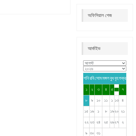
অফিসিয়াল পেজ
আর্কাইভ
শনি
রবি
সোম
মঙ্গল
বুধ
বৃহ
শুক্র
১
২
৩
৪
৫
৭
৮
৯
১০
১১
১
১৩
৪
১৫
১৬
১
৮
১৯
২০
২১
২২
২৩
২৪
২৫
২৬
২৭
২
৯
৩০
৩১