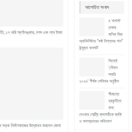
আলোচিত সংবাদ
৫ অগাস্ট
ঢাকার
াতি, ১৭ ভরি স্বর্ণালঙ্কার, নগদ এক লাখ টাকা
মানিক মিয়া
অ্যাভিনিউয়ে “বর্ষা বিপ্লবের গান”
উন্মুক্ত কনসার্ট
সিলেটে
‘নৌযান
শুমারি
২০২৬’ শীর্ষক সেমিনার অনুষ্ঠিত
সীমান্তে
দুষ্কৃতীতে
বাধা
দেওয়ায় পোল্ট্রি ব্যবসায়ীকে হুমকি
ও অপপ্রচারের অভিযোগ
তুন সড়ক নির্মাণকাজের উদ্বোধন করলেন জেলা