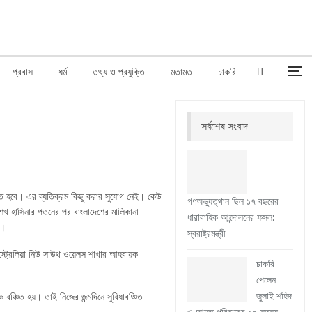
প্রবাস
ধর্ম
তথ্য ও প্রযুক্তি
মতামত
চাকরি
সর্বশেষ সংবাদ
িতে হবে। এর ব্যতিক্রম কিছু করার সুযোগ নেই। কেউ
গণঅভ্যুত্থান ছিল ১৭ বছরের
শেখ হাসিনার পতনের পর বাংলাদেশের মালিকানা
ধারাবাহিক আন্দোলনের ফসল:
ই।
স্বরাষ্ট্রমন্ত্রী
ল অস্ট্রেলিয়া নিউ সাউথ ওয়েলস শাখার আহবায়ক
চাকরি
পেলেন
জুলাই শহিদ
বঞ্চিত হয়। তাই নিজের জন্মদিনে সুবিধাবঞ্চিত