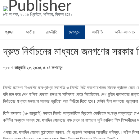
৮ই আগস্ট, ২০২৬ খ্রিস্টাব্দ, শনিবার, বিকাল ৪:৪১
প্রচ্ছদ
জাতীয়
রাজনীতি
দেশজুডে
অর্থনীতি
আইন-আদালত
মিডিয়া
স্বাস্থ্য
লাইফস্টাইল
দ্রুত নির্বাচনের মাধ্যমে জনগণের সরকার
প্রকাশ
জানুয়ারি ২৮, ২০২৫, ৫:১৪ অপরাহ্ণ
সিলেট মহানগর বিএনপির ভারপ্রাপ্ত সভাপতি ও সিলেট সিটি করপোরেশনের সাবেক প্যানেল মেয়র রেজ
যদি মনে করে শেখ হাসিনা যেভাবে জনগণের মালিকানা কেড়ে নিয়েছিলেন, শেখ মুজিব বাকশালের মাধ্যম
নির্বাচনের মাধ্যমে জনগণের সরকার প্রতিষ্ঠা করে ফিরিয়ে দিতে হবে। সেটাই ছিল জনগণের প্রত্যাশা
তিনি মঙ্গলবার (২৮ জানুয়ারি) সকালে সিলেট আন্তর্জাতিক ক্রিকেট স্টেডিয়াম সংলগ্ন লাক্কাতুরা 
কমিটির অন্যতম সদস্য মো. ফারদিন হোসেনের পক্ষ থেকে চা বাগানের সুবিধাবঞ্চিত শিশু শিক্ষার্থী
এসময় মো. ফারদিন হোসেন মুঠোফোনে জানান, এই প্রজন্মই আমাদের আগামীর ভবিষ্যৎ। সঠিক শিক্ষা অর্জ