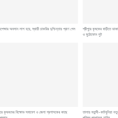
েক্ষার অবসান লাশ হয়ে, স্থায়ী চাকরির দুশ্চিন্তায় প্রাণ গেল
শ্রীপুরে কৃষকের বাড়ীতে ডাক
ও মুঠোফোন লুট
রে কৃষকদের বিক্ষোভ সমাবেশ ও জেলা প্রশাসকের কাছে
তালায় মহান্দী–কাটবুনিয়া ন
প্রদান
পরিষদ প্রশাসক হাবিব