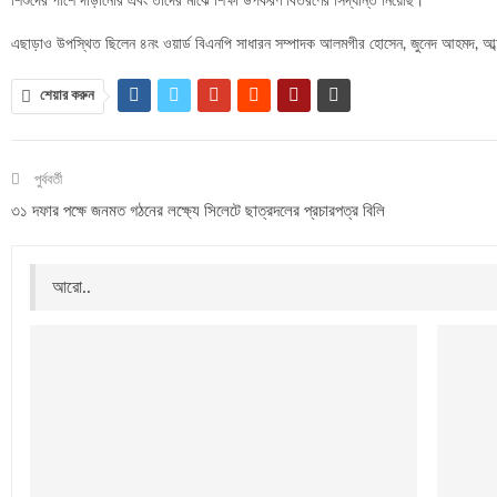
শিশুদের পাশে দাঁড়ানোর এবং তাদের মাঝে শিক্ষা উপকরণ বিতরণের সিদ্ধান্ত নিয়েছি।
এছাড়াও উপস্থিত ছিলেন ৪নং ওয়ার্ড বিএনপি সাধারন সম্পাদক আলমগীর হোসেন, জুনেদ আহমদ, আব্দুর র
শেয়ার করুন
পুর্ববর্তী
৩১ দফার পক্ষে জনমত গঠনের লক্ষ্যে সিলেটে ছাত্রদলের প্রচারপত্র বিলি
আরো..