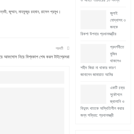
ও আহত পরিবারের ১০ সদস্য
ী, জুম্মান, মাহফুজুর রহমান, রাসেল প্রমুখ।
জুলাই
যোদ্ধাসহ ৩
জনকে
রিকশা উপহার প্রধানমন্ত্রীর
প্রদর্শনীতে
পরবর্তী
মুজিব
ে আফসোস নিয়ে বিশ্বকাপ শেষ করল টাইগ্রেসরা
থাকলেও
শহীদ জিয়া না থাকার কারণ
জানালেন জামায়াত আমির
একটি চক্র
সুকৌশলে
জ্বালানি ও
বিদ্যুৎ খাতকে অস্থিতিশীল করার
জন্য সক্রিয়: প্রধানমন্ত্রী