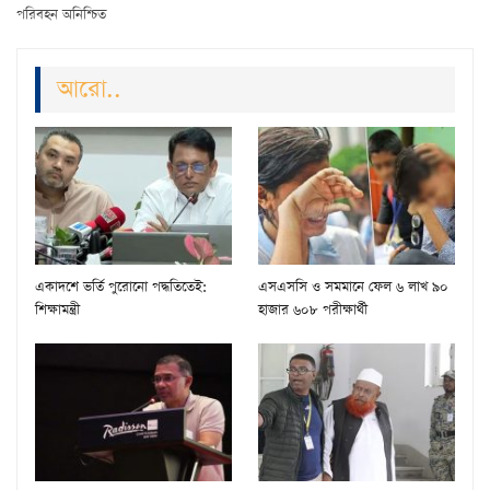
পরিবহন অনিশ্চিত
আরো..
একাদশে ভর্তি পুরোনো পদ্ধতিতেই:
এসএসসি ও সমমানে ফেল ৬ লাখ ৯০
শিক্ষামন্ত্রী
হাজার ৬০৮ পরীক্ষার্থী