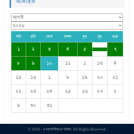
আর্কাইভ
শনি
রবি
সোম
মঙ্গল
বুধ
বৃহ
শুক্র
১
২
৩
৪
৫
৭
৮
৯
১০
১১
১
১৩
৪
১৫
১৬
১
৮
১৯
২০
২১
২২
২৩
২৪
২৫
২৬
২৭
২
৯
৩০
৩১
© 2026 - এওয়াননিউজ২৪ ডটকম. All Rights Reserved.