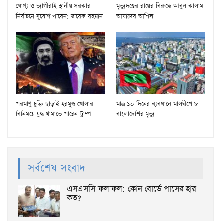
যোগ্য ও ত্যাগীরাই স্থানীয় সরকার
মৃত্যুদণ্ডের রায়ের বিরুদ্ধে আবুল কালাম
নির্বাচনে সুযোগ পাবেন: তারেক রহমান
আযাদের আপিল
পরমাণু চুক্তি ছাড়াই হরমুজ খোলার
মাত্র ১০ দিনের ব্যবধানে মালদ্বীপে ৮
বিনিময়ে যুদ্ধ থামাতে পারেন ট্রাম্প
বাংলাদেশির মৃত্যু
সর্বশেষ সংবাদ
এসএসসি ফলাফল: কোন বোর্ডে পাসের হার
কত?