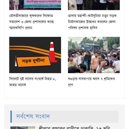
মৌলভীবাজারে কৃষকদের বিক্ষোভ
তালায় মহান্দী–কাটবুনিয়া নতুন সড়ক
সমাবেশ ও জেলা প্রশাসকের কাছে
নির্মাণকাজের উদ্বোধন করলেন জেলা
স্মারকলিপি প্রদান
পরিষদ প্রশাসক হাবিব
সিলেটে দুই বাসের সংঘর্ষে নিহত ৮,
বগুড়ায় বাসচাপায় ঝরল ৭ শ্রমিকের
আহত অনেক
প্রাণ
সর্বশেষ সংবাদ
শ্রীপুরে কৃষকের বাড়ীতে ডাকাতি, ১৭ ভরি