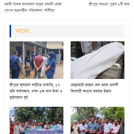
মরমী সাধক রাধারমণ দত্তের লেখনী থেকে
শ্রীপুরে আগুনে পুড়ল ৮টি ঘরে
গোপন চক্রবর্তীর পরিবেশনা ‘বাঁশীরে’
আরো..
শ্রীপুরে কৃষকের বাড়ীতে ডাকাতি, ১৭
মোল্লাহাটে মাছের ঘের থেকে প্রবাসী
ভরি স্বর্ণালঙ্কার, নগদ এক লাখ টাকা ও
কিশোরী কন্যার মরদেহ উদ্ধার
মুঠোফোন লুট