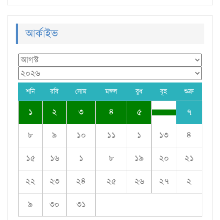
আর্কাইভ
শনি
রবি
সোম
মঙ্গল
বুধ
বৃহ
শুক্র
১
২
৩
৪
৫
৭
৮
৯
১০
১১
১
১৩
৪
১৫
১৬
১
৮
১৯
২০
২১
২২
২৩
২৪
২৫
২৬
২৭
২
৯
৩০
৩১