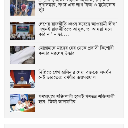
স্বর্ণালঙ্কার, নগদ এক লাখ টাকা ও মুঠোফোন
লুট
দেশের রাজনীতি ধ্বংস করেছে আওয়ামী লীগ’
এখনই রাজনীতিতে আসুক, তা আমরা মনে
করি না’ — ডা.…
মোল্লাহাটে মাছের ঘের থেকে প্রবাসী কিশোরী
কন্যার মরদেহ উদ্ধার
দিল্লিতে শেখ হাসিনার দেয়া বক্তব্যে সমর্থন
নেই ভারতের: রণধীর জয়সওয়াল
গণমাধ্যম শক্তিশালী হলেই গণতন্ত্র শক্তিশালী
হবে: মির্জা আলমগীর