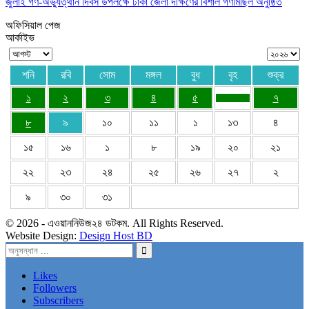
জুলাই গণ-অভ্যুত্থান দিবস উপলক্ষে ঢাকা জেলা দক্ষিণের বিশাল গণমিছিল অনুষ্ঠিত
অফিসিয়াল পেজ
আর্কাইভ
শনি
রবি
সোম
মঙ্গল
বুধ
বৃহ
শুক্র
১
২
৩
৪
৫
৭
৮
৯
১০
১১
১
১৩
৪
১৫
১৬
১
৮
১৯
২০
২১
২২
২৩
২৪
২৫
২৬
২৭
২
৯
৩০
৩১
© 2026 - এওয়াননিউজ২৪ ডটকম. All Rights Reserved.
Website Design:
Design Host BD
Likes
Followers
Subscribers