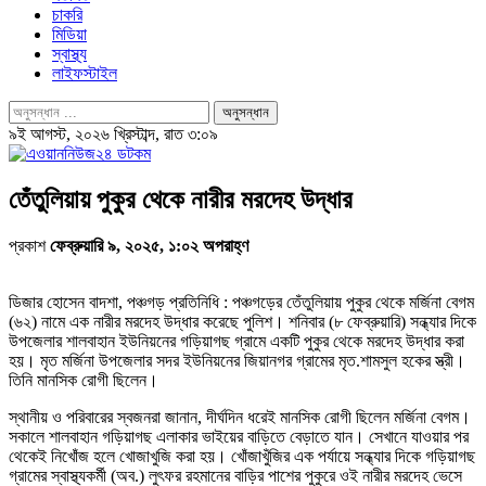
চাকরি
মিডিয়া
স্বাস্থ্য
লাইফস্টাইল
৯ই আগস্ট, ২০২৬ খ্রিস্টাব্দ, রাত ৩:০৯
তেঁতুলিয়ায় পুকুর থেকে নারীর মরদেহ উদ্ধার
প্রকাশ
ফেব্রুয়ারি ৯, ২০২৫, ১:০২ অপরাহ্ণ
ডিজার হোসেন বাদশা, পঞ্চগড় প্রতিনিধি : পঞ্চগড়ের তেঁতুলিয়ায় পুকুর থেকে মর্জিনা বেগম
(৬২) নামে এক নারীর মরদেহ উদ্ধার করেছে পুলিশ। শনিবার (৮ ফেব্রুয়ারি) সন্ধ্যার দিকে
উপজেলার শালবাহান ইউনিয়নের গড়িয়াগছ গ্রামে একটি পুকুর থেকে মরদেহ উদ্ধার করা
হয়। মৃত মর্জিনা উপজেলার সদর ইউনিয়নের জিয়ানগর গ্রামের মৃত.শামসুল হকের স্ত্রী।
তিনি মানসিক রোগী ছিলেন।
স্থানীয় ও পরিবারের স্বজনরা জানান, দীর্ঘদিন ধরেই মানসিক রোগী ছিলেন মর্জিনা বেগম।
সকালে শালবাহান গড়িয়াগছ এলাকার ভাইয়ের বাড়িতে বেড়াতে যান। সেখানে যাওয়ার পর
থেকেই নিখোঁজ হলে খোজাখুজি করা হয়। খোঁজাখুঁজির এক পর্যায়ে সন্ধ্যার দিকে গড়িয়াগছ
গ্রামের স্বাস্থ্যকর্মী (অব.) লুৎফর রহমানের বাড়ির পাশের পুকুরে ওই নারীর মরদেহ ভেসে