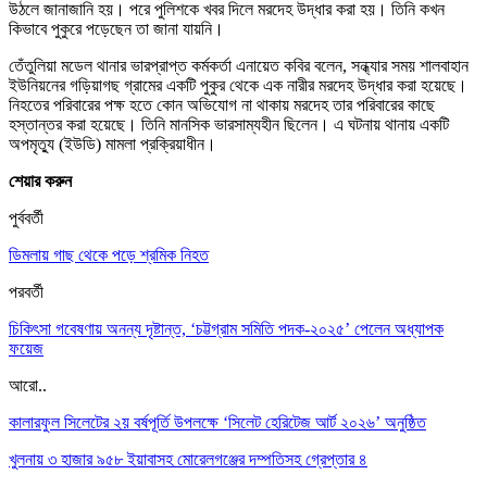
উঠলে জানাজানি হয়। পরে পুলিশকে খবর দিলে মরদেহ উদ্ধার করা হয়। তিনি কখন
কিভাবে পুকুরে পড়েছেন তা জানা যায়নি।
তেঁতুলিয়া মডেল থানার ভারপ্রাপ্ত কর্মকর্তা এনায়েত কবির বলেন, সন্ধ্যার সময় শালবাহান
ইউনিয়নের গড়িয়াগছ গ্রামের একটি পুকুর থেকে এক নারীর মরদেহ উদ্ধার করা হয়েছে।
নিহতের পরিবারের পক্ষ হতে কোন অভিযোগ না থাকায় মরদেহ তার পরিবারের কাছে
হস্তান্তর করা হয়েছে। তিনি মানসিক ভারসাম্যহীন ছিলেন। এ ঘটনায় থানায় একটি
অপমৃত্যু (ইউডি) মামলা প্রক্রিয়াধীন।
শেয়ার করুন
পুর্ববর্তী
ডিমলায় গাছ থেকে পড়ে শ্রমিক নিহত
পরবর্তী
চিকিৎসা গবেষণায় অনন্য দৃষ্টান্ত, ‘চট্টগ্রাম সমিতি পদক-২০২৫’ পেলেন অধ্যাপক
ফয়েজ
আরো..
কালারফুল সিলেটের ২য় বর্ষপূর্তি উপলক্ষে ‘সিলেট হেরিটেজ আর্ট ২০২৬’ অনুষ্ঠিত
খুলনায় ৩ হাজার ৯৫৮ ইয়াবাসহ মোরেলগঞ্জের দম্পতিসহ গ্রেপ্তার ৪