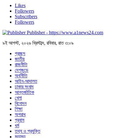
Likes
Followers
Subscribers
Followers
Publisher - https://www.a1news24.com
৯ই আগস্ট, ২০২৬ খ্রিস্টাব্দ, রবিবার, রাত ৩:০৯
প্রচ্ছদ
জাতীয়
রাজনীতি
দেশজুডে
অর্থনীতি
আইন-আদালত
ঢাকার সংবাদ
আন্তর্জাতিক
খেলা
বিনোদন
শিক্ষা
অপরাধ
প্রবাস
ধর্ম
তথ্য ও প্রযুক্তি
মতামত