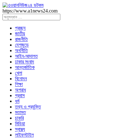
https://www.a1news24.com
প্রচ্ছদ
জাতীয়
রাজনীতি
দেশজুডে
অর্থনীতি
আইন-আদালত
ঢাকার সংবাদ
আন্তর্জাতিক
খেলা
বিনোদন
শিক্ষা
অপরাধ
প্রবাস
ধর্ম
তথ্য ও প্রযুক্তি
মতামত
চাকরি
মিডিয়া
স্বাস্থ্য
লাইফস্টাইল