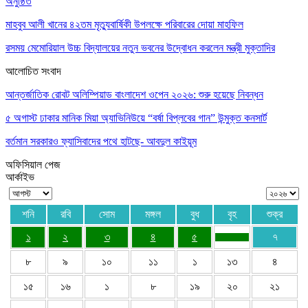
অনুষ্ঠিত
মাহবুব আলী খানের ৪২তম মৃত্যুবার্ষিকী উপলক্ষে পরিবারের দোয়া মাহফিল
রসময় মেমোরিয়াল উচ্চ বিদ্যালয়ের নতুন ভবনের উদ্বোধন করলেন মন্ত্রী মুক্তাদির
আলোচিত সংবাদ
আন্তর্জাতিক রোবট অলিম্পিয়াড বাংলাদেশ ওপেন ২০২৬: শুরু হয়েছে নিবন্ধন
৫ অগাস্ট ঢাকার মানিক মিয়া অ্যাভিনিউয়ে “বর্ষা বিপ্লবের গান” উন্মুক্ত কনসার্ট
বর্তমান সরকারও ফ্যাসিবাদের পথে হাটছে- আবদুল কাইয়ূম
অফিসিয়াল পেজ
আর্কাইভ
শনি
রবি
সোম
মঙ্গল
বুধ
বৃহ
শুক্র
১
২
৩
৪
৫
৭
৮
৯
১০
১১
১
১৩
৪
১৫
১৬
১
৮
১৯
২০
২১