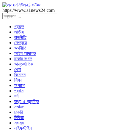
https://www.a1news24.com
প্রচ্ছদ
জাতীয়
রাজনীতি
দেশজুডে
অর্থনীতি
আইন-আদালত
ঢাকার সংবাদ
আন্তর্জাতিক
খেলা
বিনোদন
শিক্ষা
অপরাধ
প্রবাস
ধর্ম
তথ্য ও প্রযুক্তি
মতামত
চাকরি
মিডিয়া
স্বাস্থ্য
লাইফস্টাইল