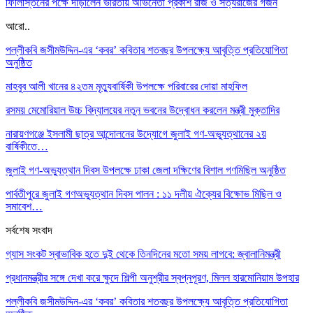
ফিলিস্তিনের পক্ষে দাঁড়ালেন ভারতীয় অভিনেতা প্রকাশ রাজ ও সত্যরাজের গর্জন
আরো..
পল্লীকবি জসীমউদ্দিন-এর ‘কবর’ কবিতার শতবছর উপলক্ষ্যে আবৃত্তি প্রতিযোগিতা
অনুষ্ঠিত
মাহবুব আলী খানের ৪২তম মৃত্যুবার্ষিকী উপলক্ষে পরিবারের দোয়া মাহফিল
রসময় মেমোরিয়াল উচ্চ বিদ্যালয়ের নতুন ভবনের উদ্বোধন করলেন মন্ত্রী মুক্তাদির
নারায়ণগঞ্জে ইসলামী ছাত্র আন্দোলনের উদ্যোগে জুলাই গণ-অভ্যুত্থানের ২য়
বার্ষিকীতে…
জুলাই গণ-অভ্যুত্থান দিবস উপলক্ষে ঢাকা জেলা দক্ষিণের বিশাল গণমিছিল অনুষ্ঠিত
পার্বতীপুরে জুলাই গণঅভ্যুত্থান দিবস পালন : ১১ দলীয় ঐক্যের বিক্ষোভ মিছিল ও
সমাবেশ…
সর্বশেষ সংবাদ
গ্যাস সংকট স্বাভাবিক হতে দুই থেকে তিনদিনের মতো সময় লাগবে: জ্বালানিমন্ত্রী
প্রধানমন্ত্রীর সঙ্গে দেখা করে ক্ষুদে শিল্পী অনুশ্রীর স্বপ্নপূরণ, মিলল হারমোনিয়াম উপহার
পল্লীকবি জসীমউদ্দিন-এর ‘কবর’ কবিতার শতবছর উপলক্ষ্যে আবৃত্তি প্রতিযোগিতা