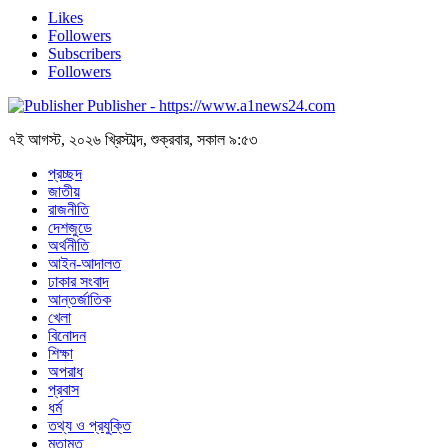
Likes
Followers
Subscribers
Followers
Publisher - https://www.a1news24.com
৭ই আগস্ট, ২০২৬ খ্রিস্টাব্দ, শুক্রবার, সকাল ৯:৫৩
প্রচ্ছদ
জাতীয়
রাজনীতি
দেশজুডে
অর্থনীতি
আইন-আদালত
ঢাকার সংবাদ
আন্তর্জাতিক
খেলা
বিনোদন
শিক্ষা
অপরাধ
প্রবাস
ধর্ম
তথ্য ও প্রযুক্তি
মতামত