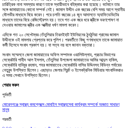
চারিত্রিক নানা সমস্যার কারণে তাকে স্থায়ীভাবে বহিষ্কার করা হয়েছে। বর্তমানে তার
সঙ্গে জামায়াতের কোনো সম্পর্ক নেই। জামাল উদ্দীন এক বছরের বেশি সময় আগে স্থানীয়
মৌলভীর মাধ্যমে বিয়ে করেন। পরে চলতি বছরের ১৪ জুন আদালতে অ্যাফিডেভিটের
মাধ্যমে তাদের বিয়ে রেজিস্ট্রেশন হয়। তবে গত এক বছর ধরে স্ত্রীকে ভরণপোষণ না
দেওয়ায় জামালের স্ত্রীর এক আত্মীয়া ধর্ষণ মামলা করেন।
এদিকে গত ২০ সেপ্টেম্বর তেঁতুলিয়ার তিরনইহাট ইউনিয়নের ঠুনঠুনিয়া গ্রামের জামাল
উদ্দীনকে ওই মামলায় গ্রেপ্তার করে পুলিশ। পরবর্তীতে কিছু গণমাধ্যমে তাকে জামায়াত
কর্মী হিসেবে সংবাদ প্রকাশ হয়। যা সত্য নয় বলে জানান বক্তারা।
সংবাদ সম্মেলনে জেলা জামায়াতের অফিস সম্পাদক ওয়ালিউল্লাহ, প্রচার বিভাগের
সেক্রেটারি শাহীদ আল ইসলাম, তেঁতুলিয়া উপজেলা জামায়াতের আমির আব্দুল হাকিম,
সেক্রেটারি হাবিবুর রহমান, শহর জামায়াতের সেক্রেটারি নাসির উদ্দিনসহ বিভিন্ন পর্যায়ের
নেতৃবৃন্দ উপস্থিত ছিলেন। এছাড়াও জেলার প্রিন্ট ও ইলেকট্রনিক মিডিয়ার সাংবাদিকরাও
এ সময় সেখানে উপস্থিত ছিলেন।
শেয়ার করুন
পুর্ববর্তী
মোরেলগঞ্জে স্বাস্থ্য কমপ্লেক্সে মোবাইল স্বাস্থ্যসেবা কার্যক্রম সম্পর্কে অজ্ঞাত সাধারণ
মানুষ
পরবর্তী