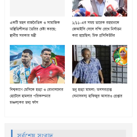
একটি মহল রাজনৈতিক ও সামাজিক
১/১১-এর সময় তারেক রহমানকে
অস্থিতিশীলতা তৈরির চেষ্টা করছে:
জেআইসি সেলে বন্দি রেখে নির্যাতন
স্থানীয় সরকার মন্ত্রী
করা হয়েছিল: চিফ প্রসিকিউটর
বিশ্বকাপে মেসিকে হত্যা ও রোনালদোর
তনু হত্যা মামলা: অবসরপ্রাপ্ত
হোটেলে হামলার পরিকল্পনার
সেনাসদস্য হাফিজুর আবারও গ্রেপ্তার
চাঞ্চল্যকর তথ্য ফাঁস
সর্বশেষ সংবাদ