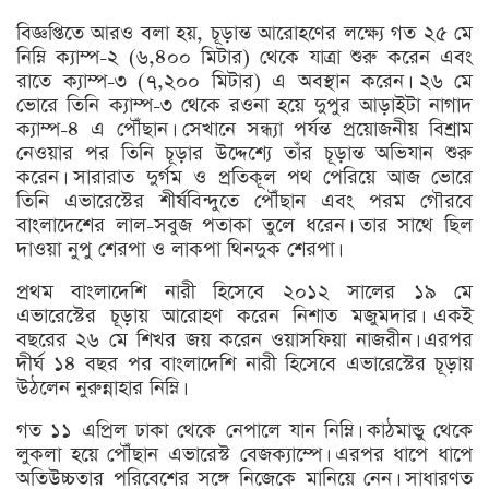
বিজ্ঞপ্তিতে আরও বলা হয়, চূড়ান্ত আরোহণের লক্ষ্যে গত ২৫ মে
নিম্নি ক্যাম্প-২ (৬,৪০০ মিটার) থেকে যাত্রা শুরু করেন এবং
রাতে ক্যাম্প-৩ (৭,২০০ মিটার) এ অবস্থান করেন। ২৬ মে
ভোরে তিনি ক্যাম্প-৩ থেকে রওনা হয়ে দুপুর আড়াইটা নাগাদ
ক্যাম্প-৪ এ পৌঁছান। সেখানে সন্ধ্যা পর্যন্ত প্রয়োজনীয় বিশ্রাম
নেওয়ার পর তিনি চূড়ার উদ্দেশ্যে তাঁর চূড়ান্ত অভিযান শুরু
করেন। সারারাত দুর্গম ও প্রতিকূল পথ পেরিয়ে আজ ভোরে
তিনি এভারেস্টের শীর্ষবিন্দুতে পৌঁছান এবং পরম গৌরবে
বাংলাদেশের লাল-সবুজ পতাকা তুলে ধরেন। তার সাথে ছিল
দাওয়া নুপু শেরপা ও লাকপা থিনদুক শেরপা।
প্রথম বাংলাদেশি নারী হিসেবে ২০১২ সালের ১৯ মে
এভারেস্টের চূড়ায় আরোহণ করেন নিশাত মজুমদার। একই
বছরের ২৬ মে শিখর জয় করেন ওয়াসফিয়া নাজরীন। এরপর
দীর্ঘ ১৪ বছর পর বাংলাদেশি নারী হিসেবে এভারেস্টের চূড়ায়
উঠলেন নুরুন্নাহার নিম্নি।
গত ১১ এপ্রিল ঢাকা থেকে নেপালে যান নিম্নি। কাঠমান্ডু থেকে
লুকলা হয়ে পৌঁছান এভারেস্ট বেজক্যাম্পে। এরপর ধাপে ধাপে
অতিউচ্চতার পরিবেশের সঙ্গে নিজেকে মানিয়ে নেন। সাধারণত