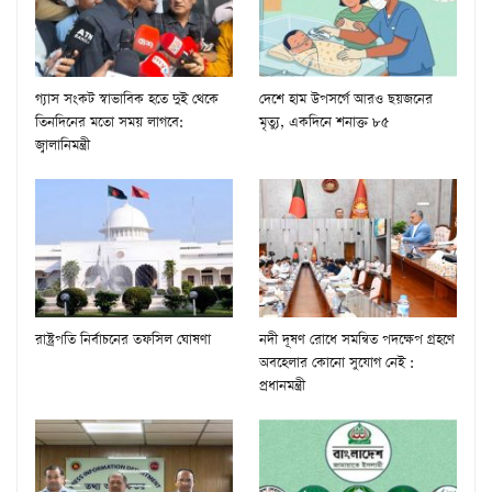
গ্যাস সংকট স্বাভাবিক হতে দুই থেকে
দেশে হাম উপসর্গে আরও ছয়জনের
তিনদিনের মতো সময় লাগবে:
মৃত্যু, একদিনে শনাক্ত ৮৫
জ্বালানিমন্ত্রী
রাষ্ট্রপতি নির্বাচনের তফসিল ঘোষণা
নদী দূষণ রোধে সমন্বিত পদক্ষেপ গ্রহণে
অবহেলার কোনো সুযোগ নেই :
প্রধানমন্ত্রী