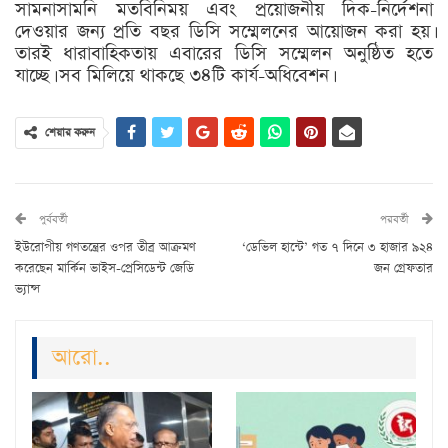
সামনাসামনি মতবিনিময় এবং প্রয়োজনীয় দিক-নির্দেশনা
দেওয়ার জন্য প্রতি বছর ডিসি সম্মেলনের আয়োজন করা হয়।
তারই ধারাবাহিকতায় এবারের ডিসি সম্মেলন অনুষ্ঠিত হতে
যাচ্ছে। সব মিলিয়ে থাকছে ৩৪টি কার্য-অধিবেশন।
শেয়ার করুন
পুর্ববর্তী
পরবর্তী
ইউরোপীয় গণতন্ত্রের ওপর তীব্র আক্রমণ
‘ডেভিল হান্টে’ গত ৭ দিনে ৩ হাজার ৯২৪
করেছেন মার্কিন ভাইস-প্রেসিডেন্ট জেডি
জন গ্রেফতার
ভ্যান্স
আরো..