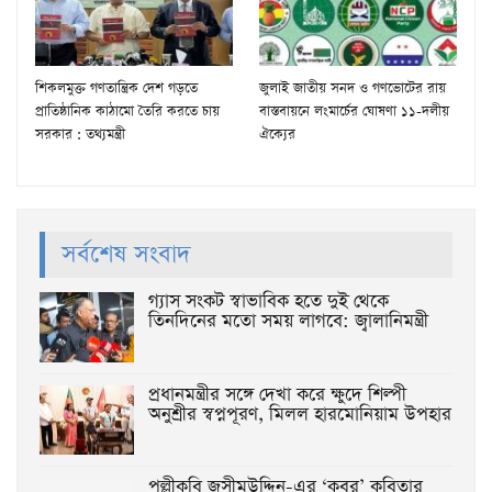
শিকলমুক্ত গণতান্ত্রিক দেশ গড়তে
জুলাই জাতীয় সনদ ও গণভোটের রায়
প্রাতিষ্ঠানিক কাঠামো তৈরি করতে চায়
বাস্তবায়নে লংমার্চের ঘোষণা ১১-দলীয়
সরকার : তথ্যমন্ত্রী
ঐক্যের
সর্বশেষ সংবাদ
গ্যাস সংকট স্বাভাবিক হতে দুই থেকে
তিনদিনের মতো সময় লাগবে: জ্বালানিমন্ত্রী
প্রধানমন্ত্রীর সঙ্গে দেখা করে ক্ষুদে শিল্পী
অনুশ্রীর স্বপ্নপূরণ, মিলল হারমোনিয়াম উপহার
পল্লীকবি জসীমউদ্দিন-এর ‘কবর’ কবিতার