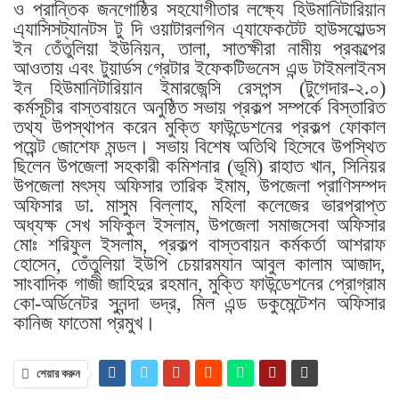
ও প্রান্তিক জনগোষ্ঠির সহযোগীতার লক্ষ্যে হিউমানিটারিয়ান
এ্যাসিসট্যানটস টু দি ওয়াটারলগিন এ্যাফেকটেট হাউসহোল্ডস
ইন তেঁতুলিয়া ইউনিয়ন, তালা, সাতক্ষীরা নামীয় প্রকল্পের
আওতায় এবং টুয়ার্ডস গ্রেটার ইফেকটিভনেস এন্ড টাইমলাইনস
ইন হিউমানিটারিয়ান ইমারজেন্সি রেসপন্স (টুগেদার-২.০)
কর্মসূচীর বাস্তবায়নে অনুষ্ঠিত সভায় প্রকল্প সম্পর্কে বিস্তারিত
তথ্য উপস্থাপন করেন মুক্তি ফাউন্ডেশনের প্রকল্প ফোকাল
পয়েন্ট জোশেফ মন্ডল। সভায় বিশেষ অতিথি হিসেবে উপস্থিত
ছিলেন উপজেলা সহকারী কমিশনার (ভূমি) রাহাত খান, সিনিয়র
উপজেলা মৎস্য অফিসার তারিক ইমাম, উপজেলা প্রাণিসম্পদ
অফিসার ডা. মাসুম বিল্লাহ, মহিলা কলেজের ভারপ্রাপ্ত
অধ্যক্ষ সেখ সফিকুল ইসলাম, উপজেলা সমাজসেবা অফিসার
মোঃ শরিফুল ইসলাম, প্রকল্প বাস্তবায়ন কর্মকর্তা আশরাফ
হোসেন, তেঁতুলিয়া ইউপি চেয়ারম্যান আবুল কালাম আজাদ,
সাংবাদিক গাজী জাহিদুর রহমান, মুক্তি ফাউন্ডেশনের প্রোগ্রাম
কো-অর্ডিনেটর সুনন্দা ভদ্র, মিল এন্ড ডকুমেন্টেশন অফিসার
কানিজ ফাতেমা প্রমুখ।
শেয়ার করুন