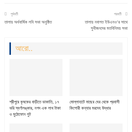
পুর্ববর্তী
পরবর্তী
তালায় অর্ধবার্ষিক লবি সভা অনুষ্ঠিত
তালায় নবাগত ইউএনও’র সাথে
সুধীজনদের মতবিনিময় সভা
আরো..
শ্রীপুরে কৃষকের বাড়ীতে ডাকাতি, ১৭
মোল্লাহাটে মাছের ঘের থেকে প্রবাসী
ভরি স্বর্ণালঙ্কার, নগদ এক লাখ টাকা
কিশোরী কন্যার মরদেহ উদ্ধার
ও মুঠোফোন লুট