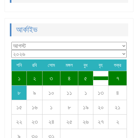
আর্কাইভ
শনি
রবি
সোম
মঙ্গল
বুধ
বৃহ
শুক্র
১
২
৩
৪
৫
৭
৮
৯
১০
১১
১
১৩
৪
১৫
১৬
১
৮
১৯
২০
২১
২২
২৩
২৪
২৫
২৬
২৭
২
৯
৩০
৩১