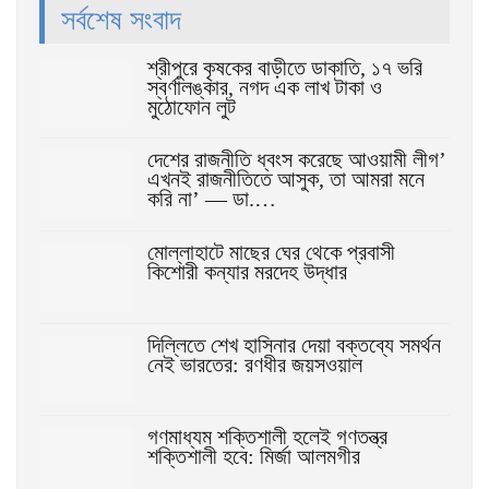
সর্বশেষ সংবাদ
শ্রীপুরে কৃষকের বাড়ীতে ডাকাতি, ১৭ ভরি
স্বর্ণালঙ্কার, নগদ এক লাখ টাকা ও
মুঠোফোন লুট
দেশের রাজনীতি ধ্বংস করেছে আওয়ামী লীগ’
এখনই রাজনীতিতে আসুক, তা আমরা মনে
করি না’ — ডা.…
মোল্লাহাটে মাছের ঘের থেকে প্রবাসী
কিশোরী কন্যার মরদেহ উদ্ধার
দিল্লিতে শেখ হাসিনার দেয়া বক্তব্যে সমর্থন
নেই ভারতের: রণধীর জয়সওয়াল
গণমাধ্যম শক্তিশালী হলেই গণতন্ত্র
শক্তিশালী হবে: মির্জা আলমগীর