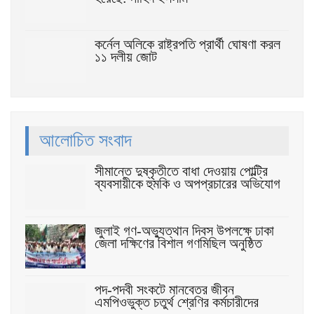
কর্নেল অলিকে রাষ্ট্রপতি প্রার্থী ঘোষণা করল
১১ দলীয় জোট
আলোচিত সংবাদ
সীমান্তে দুষ্কৃতীতে বাধা দেওয়ায় পোল্ট্রি
ব্যবসায়ীকে হুমকি ও অপপ্রচারের অভিযোগ
জুলাই গণ-অভ্যুত্থান দিবস উপলক্ষে ঢাকা
জেলা দক্ষিণের বিশাল গণমিছিল অনুষ্ঠিত
পদ-পদবী সংকটে মানবেতর জীবন
এমপিওভুক্ত চতুর্থ শ্রেণির কর্মচারীদের