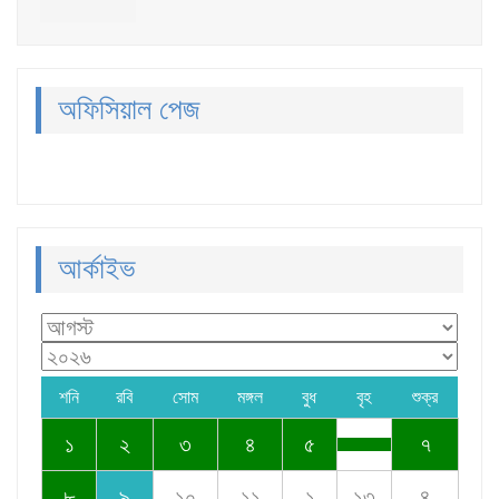
অফিসিয়াল পেজ
আর্কাইভ
শনি
রবি
সোম
মঙ্গল
বুধ
বৃহ
শুক্র
১
২
৩
৪
৫
৭
৮
৯
১০
১১
১
১৩
৪