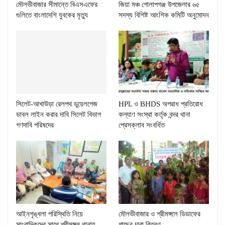
মৌলভীবাজার সীমান্তে বিএসএফের
জিয়া মঞ্চ গোলাপগঞ্জ উপজেলার ৬৫
গুলিতে বাংলাদেশি যুবকের মৃত্যু
সদস্য বিশিষ্ট আংশিক কমিটি অনুমোদন
সিলেট-আখাউড়া রেলপথ ডুয়েলগেজ
HPL ও BHDS অপরাধ প্রতিরোধ
ডাবল লাইন করার দাবি সিলেট বিভাগ
কল্যাণ সংস্থা কর্তৃক বন্দর থানা
গণদাবি পরিষদের
প্রেসক্লাব সংবর্ধিত
আইনশৃঙ্খলা পরিস্থিতি নিয়ে
মৌলভীবাজার ও শ্রীমঙ্গলে ডিডাফের
সাংবাদিকদের সাথে শ্রীমঙ্গল থানায়
গাছের চারা বিতরণ