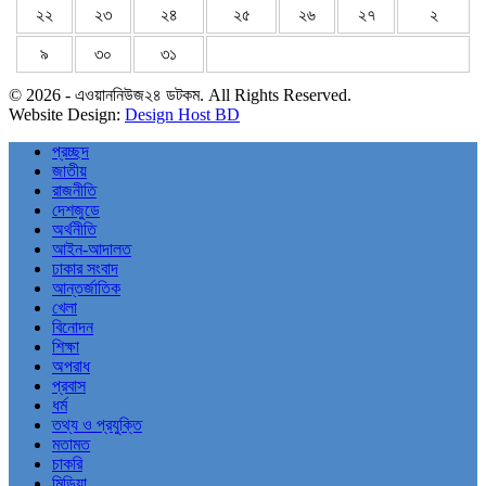
২২
২৩
২৪
২৫
২৬
২৭
২
৯
৩০
৩১
© 2026 - এওয়াননিউজ২৪ ডটকম. All Rights Reserved.
Website Design:
Design Host BD
প্রচ্ছদ
জাতীয়
রাজনীতি
দেশজুডে
অর্থনীতি
আইন-আদালত
ঢাকার সংবাদ
আন্তর্জাতিক
খেলা
বিনোদন
শিক্ষা
অপরাধ
প্রবাস
ধর্ম
তথ্য ও প্রযুক্তি
মতামত
চাকরি
মিডিয়া