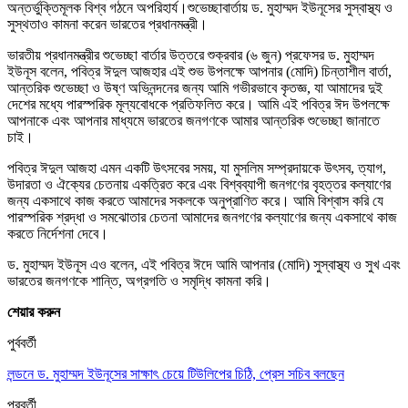
অন্তর্ভুক্তিমূলক বিশ্ব গঠনে অপরিহার্য।শুভেচ্ছাবার্তায় ড. মুহাম্মদ ইউনূসের সুস্বাস্থ্য ও
সুস্থতাও কামনা করেন ভারতের প্রধানমন্ত্রী।
ভারতীয় প্রধানমন্ত্রীর শুভেচ্ছা বার্তার উত্তরে শুক্রবার (৬ জুন) প্রফেসর ড. মুহাম্মদ
ইউনূস বলেন, পবিত্র ঈদুল আজহার এই শুভ উপলক্ষে আপনার (মোদি) চিন্তাশীল বার্তা,
আন্তরিক শুভেচ্ছা ও উষ্ণ অভিনন্দনের জন্য আমি গভীরভাবে কৃতজ্ঞ, যা আমাদের দুই
দেশের মধ্যে পারস্পরিক মূল্যবোধকে প্রতিফলিত করে। আমি এই পবিত্র ঈদ উপলক্ষে
আপনাকে এবং আপনার মাধ্যমে ভারতের জনগণকে আমার আন্তরিক শুভেচ্ছা জানাতে
চাই।
পবিত্র ঈদুল আজহা এমন একটি উৎসবের সময়, যা মুসলিম সম্প্রদায়কে উৎসব, ত্যাগ,
উদারতা ও ঐক্যের চেতনায় একত্রিত করে এবং বিশ্বব্যাপী জনগণের বৃহত্তর কল্যাণের
জন্য একসাথে কাজ করতে আমাদের সকলকে অনুপ্রাণিত করে। আমি বিশ্বাস করি যে
পারস্পরিক শ্রদ্ধা ও সমঝোতার চেতনা আমাদের জনগণের কল্যাণের জন্য একসাথে কাজ
করতে নির্দেশনা দেবে।
ড. মুহাম্মদ ইউনূস এও বলেন, এই পবিত্র ঈদে আমি আপনার (মোদি) সুস্বাস্থ্য ও সুখ এবং
ভারতের জনগণকে শান্তি, অগ্রগতি ও সমৃদ্ধি কামনা করি।
শেয়ার করুন
পুর্ববর্তী
লন্ডনে ড. মুহাম্মদ ইউনূসের সাক্ষাৎ চেয়ে টিউলিপের চিঠি, প্রেস সচিব বলছেন
পরবর্তী