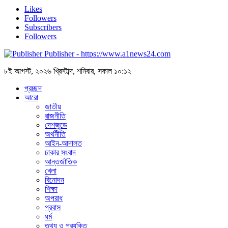
Likes
Followers
Subscribers
Followers
Publisher - https://www.a1news24.com
৮ই আগস্ট, ২০২৬ খ্রিস্টাব্দ, শনিবার, সকাল ১০:১২
প্রচ্ছদ
আরো
জাতীয়
রাজনীতি
দেশজুডে
অর্থনীতি
আইন-আদালত
ঢাকার সংবাদ
আন্তর্জাতিক
খেলা
বিনোদন
শিক্ষা
অপরাধ
প্রবাস
ধর্ম
তথ্য ও প্রযুক্তি