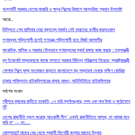
অন্তর্বর্তী সরকার দেশের মাঝারি ও ক্ষুদ্র শিল্পের বিকাশে আন্তরিক: প্রধান উপদেষ্টা
আরো..
দিল্লিতে শেখ হাসিনার দেয়া বক্তব্যে সমর্থন নেই ভারতের: রণধীর জয়সওয়াল
গণমাধ্যম শক্তিশালী হলেই গণতন্ত্র শক্তিশালী হবে: মির্জা আলমগীর
সাংবাদিক, মালিক ও সরকার যৌথভাবে গণমাধ্যমের স্বার্থ রক্ষায় কাজ করছে : তথ্যমন্ত্রী
ব্লু ইকোনমি সম্ভাবনাকে কাজে লাগাতে সরকার বিভিন্ন পরিকল্পনা নিয়েছে: স্বরাষ্ট্রমন্ত্রী
পোশাক শিল্পে মূল্য সংযোজন বাড়াতে বাংলাদেশে বড় সম্ভাবনা দেখছে দক্ষিণ কোরিয়া
ঢাকায় পাকিস্তান হাইকমিশনারের বাসায় আগুন, আইসিইউতে হাইকমিশনার
সর্বশেষ সংবাদ
শ্রীপুরে কৃষকের বাড়ীতে ডাকাতি, ১৭ ভরি স্বর্ণালঙ্কার, নগদ এক লাখ টাকা ও মুঠোফোন
লুট
দেশের রাজনীতি ধ্বংস করেছে আওয়ামী লীগ’ এখনই রাজনীতিতে আসুক, তা আমরা মনে
করি না’ — ডা.…
মোল্লাহাটে মাছের ঘের থেকে প্রবাসী কিশোরী কন্যার মরদেহ উদ্ধার