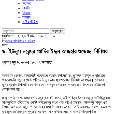
মতামত
চাকরি
মিডিয়া
স্বাস্থ্য
লাইফস্টাইল
পোস্ট
৮ই আগস্ট, ২০২৬ খ্রিস্টাব্দ, সকাল ১০:১২
বিভাগ
ট্যাগ
ড. ইউনূস-নরেন্দ্র মোদির ঈদুল আজহার শুভেচ্ছা বিনিময়
প্রকাশ
জুন ৮, ২০২৫, ১০:০২ অপরাহ্ণ
অনলাইন ডেস্ক: অন্তর্বর্তী সরকারের প্রধান উপদেষ্টা ড. মুহাম্মদ ইউনূস ও ভারতের
প্রধানমন্ত্রী নরেন্দ্র মোদি পবিত্র ঈদুল আজহার শুভেচ্ছা বিনিময় করেছেন। রোববার (৮
জুন) প্রধান উপদেষ্টার ভেরিফায়েড ফেসবুক পেজ থেকে শুভেচ্ছা বিনিময়ের চিঠিগুলো
শেয়ার করা হয়।
৪ জুন পাঠানো শুভেচ্ছাবার্তায় নরেন্দ্র মোদি বলেন, এই পবিত্র উৎসব সমৃদ্ধ ও বৈচিত্র্যময়
সাংস্কৃতিক ঐতিহ্যের একটি অবিচ্ছেদ্য অংশ এবং লাখো ইসলাম ধর্মাবলম্বী মানুষ এই
উৎসব অত্যন্ত আনন্দ ও উৎসাহের সঙ্গে উদ্‌যাপন করেন। এটি আমাদের ত্যাগ, করুণা ও
ভ্রাতৃত্বের চিরন্তন মূল্যবোধের কথা মনে করিয়ে দেয়, যা একটি শান্তিপূর্ণ ও