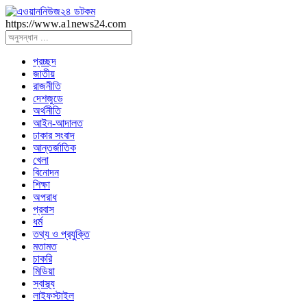
https://www.a1news24.com
প্রচ্ছদ
জাতীয়
রাজনীতি
দেশজুডে
অর্থনীতি
আইন-আদালত
ঢাকার সংবাদ
আন্তর্জাতিক
খেলা
বিনোদন
শিক্ষা
অপরাধ
প্রবাস
ধর্ম
তথ্য ও প্রযুক্তি
মতামত
চাকরি
মিডিয়া
স্বাস্থ্য
লাইফস্টাইল