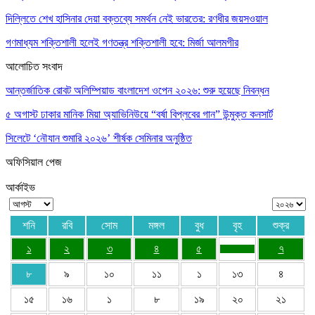
দিল্লিতে শেখ হাসিনার দেয়া বক্তব্যে সমর্থন নেই ভারতের: রণধীর জয়সওয়াল
গণমাধ্যম শক্তিশালী হলেই গণতন্ত্র শক্তিশালী হবে: মির্জা আলমগীর
আলোচিত সংবাদ
আন্তর্জাতিক রোবট অলিম্পিয়াড বাংলাদেশ ওপেন ২০২৬: শুরু হয়েছে নিবন্ধন
৫ অগাস্ট ঢাকার মানিক মিয়া অ্যাভিনিউয়ে “বর্ষা বিপ্লবের গান” উন্মুক্ত কনসার্ট
সিলেটে ‘নৌযান শুমারি ২০২৬’ শীর্ষক সেমিনার অনুষ্ঠিত
অফিসিয়াল পেজ
আর্কাইভ
শনি
রবি
সোম
মঙ্গল
বুধ
বৃহ
শুক্র
১
২
৩
৪
৫
৭
৮
৯
১০
১১
১
১৩
৪
১৫
১৬
১
৮
১৯
২০
২১