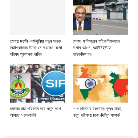
তালায় মহান্দী–কাটবুনিয়া নতুন সড়ক
ঢাকায় পাকিস্তান হাইকমিশনারের
নির্মাণকাজের উদ্বোধন করলেন জেলা
বাসায় আগুন, আইসিইউতে
পরিষদ প্রশাসক হাবিব
হাইকমিশনার
র‌্যাবের নাম পরিবর্তন হয়ে নতুন রূপে
শেখ হাসিনার বক্তব্যে ক্ষুব্ধ ঢাকা,
আসছে ‘এসআরবি’
নতুন পরীক্ষায় ঢাকা-দিল্লি সম্পর্ক