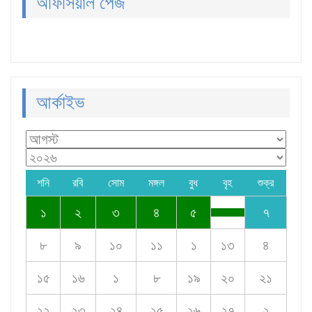
অফিসিয়াল পেজ
আর্কাইভ
শনি
রবি
সোম
মঙ্গল
বুধ
বৃহ
শুক্র
১
২
৩
৪
৫
৭
৮
৯
১০
১১
১
১৩
৪
১৫
১৬
১
৮
১৯
২০
২১
২২
২৩
২৪
২৫
২৬
২৭
২