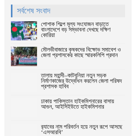
সর্বশেষ সংবাদ
পোশাক শিল্পে মূল্য সংযোজন বাড়াতে
বাংলাদেশে বড় সম্ভাবনা দেখছে দক্ষিণ
কোরিয়া
মৌলভীবাজারে কৃষকদের বিক্ষোভ সমাবেশ ও
জেলা প্রশাসকের কাছে স্মারকলিপি প্রদান
তালায় মহান্দী–কাটবুনিয়া নতুন সড়ক
নির্মাণকাজের উদ্বোধন করলেন জেলা পরিষদ
প্রশাসক হাবিব
ঢাকায় পাকিস্তান হাইকমিশনারের বাসায়
আগুন, আইসিইউতে হাইকমিশনার
র‌্যাবের নাম পরিবর্তন হয়ে নতুন রূপে আসছে
‘এসআরবি’