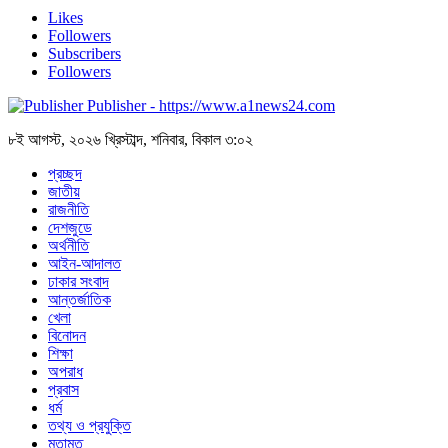
Likes
Followers
Subscribers
Followers
Publisher - https://www.a1news24.com
৮ই আগস্ট, ২০২৬ খ্রিস্টাব্দ, শনিবার, বিকাল ৩:০২
প্রচ্ছদ
জাতীয়
রাজনীতি
দেশজুডে
অর্থনীতি
আইন-আদালত
ঢাকার সংবাদ
আন্তর্জাতিক
খেলা
বিনোদন
শিক্ষা
অপরাধ
প্রবাস
ধর্ম
তথ্য ও প্রযুক্তি
মতামত