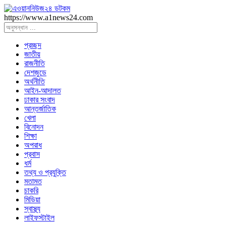
https://www.a1news24.com
প্রচ্ছদ
জাতীয়
রাজনীতি
দেশজুডে
অর্থনীতি
আইন-আদালত
ঢাকার সংবাদ
আন্তর্জাতিক
খেলা
বিনোদন
শিক্ষা
অপরাধ
প্রবাস
ধর্ম
তথ্য ও প্রযুক্তি
মতামত
চাকরি
মিডিয়া
স্বাস্থ্য
লাইফস্টাইল