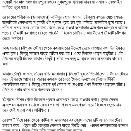
মধ্যেই গতকাল মঙ্গলবার দুপুরে নগরের মুরাদপুরের সুন্নিয়া মাদ্রাসা এলাকায় রেললাইন
পানিতে ডুবে যায়।
রেলওয়ের পরিচালক (জনসংযোগ) আনিসুর রহমান জানান, চট্টগ্রাম নগরের ষোলোশহর-
জানালিহাট সেকশনের মধ্যবর্তী ওই স্থানে প্রায় দুই ফুট পানিতে রেললাইন ডুবে আছে।
পানি না কমায় আজ ভোরে ঢাকা থেকে ছেড়ে যাওয়া কক্সবাজার এক্সপ্রেস চট্টগ্রামে আটকে
পড়ে। ট্রেনটি কক্সবাজারে যেতে পারেনি। বিকেল চারটায় ঢাকার উদ্দেশে ট্রেনটি চট্টগ্রাম
ছেড়ে আসবে।
আজ সকালে চট্টগ্রাম স্টেশন থেকে কক্সবাজারের উদ্দেশে ছেড়ে যাওয়ার কথা ছিল সৈকত
এক্সপ্রেস। কিন্তু সকালে যাত্রা বাতিল করা হয়। এতে বিপাকে পড়েন যাত্রীরা। এই
ট্রেনের যাত্রী ছিলেন আহাদ চৌধুরী। তাঁরা ১৩ বন্ধু এ ট্রেনে করে কক্সবাজার যাওয়ার
কথা।
আহাদ চৌধুরী জানান, তাঁদের বাড়ি কক্সবাজার। সিলেটে ঘুরতে গিয়েছিলেন। উদয়ন ট্রেনে
করে চট্টগ্রামে আসেন। এরপর কক্সবাজারে যেতে সৈকত এক্সপ্রেস ট্রেনের টিকিট
কেটেছিলেন আগে। কিন্তু কোনো পূর্ব ঘোষণা না দেওয়ায় এখন বিপাকে পড়েছেন তাঁরা।
ট্রেন না চলায় বাসে করে গন্তব্যে যাবেন।
চট্টগ্রাম স্টেশন থেকে বিকেলে প্রবাল এক্সপ্রেস ছেড়ে যাওয়ার কথা। মূলত সৈকত
এক্সপ্রেস কক্সবাজার থেকে ফেরার পর তা ‘প্রবাল এক্সপ্রেস’ নামে বিকেলে ছেড়ে যায়।
তবে সেই যাত্রা এখন অনিশ্চিত।
রেলপথটি দিয়ে ঢাকা থেকে পর্যটক ও কক্সবাজার এক্সপ্রেস নামের দুটি আন্তনগর ট্রেন
চলাচল করে। ট্রেন দুটি চট্টগ্রাম স্টেশনে যাত্রা বিরতি দেয়। এরপর কক্সবাজারের উদ্দেশে
যাত্রা করে। কিন্তু ট্রেন দুটির যাত্রা বাতিল করা হয়েছে।