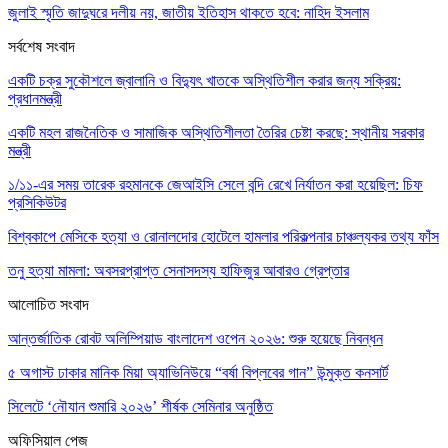
জুলাই স্মৃতি জাদুঘরে দলীয় নয়, জাতীয় ইতিহাস থাকতে হবে: নাহিদ ইসলাম
সর্বশেষ সংবাদ
একটি চক্র সুকৌশলে জ্বালানি ও বিদ্যুৎ খাতকে অস্থিতিশীল করার জন্য সক্রিয়:
প্রধানমন্ত্রী
একটি মহল রাজনৈতিক ও সামাজিক অস্থিতিশীলতা তৈরির চেষ্টা করছে: স্থানীয় সরকার
মন্ত্রী
১/১১-এর সময় তারেক রহমানকে জেআইসি সেলে বন্দি রেখে নির্যাতন করা হয়েছিল: চিফ
প্রসিকিউটর
বিশ্বকাপে মেসিকে হত্যা ও রোনালদোর হোটেলে হামলার পরিকল্পনার চাঞ্চল্যকর তথ্য ফাঁস
তনু হত্যা মামলা: অবসরপ্রাপ্ত সেনাসদস্য হাফিজুর আবারও গ্রেপ্তার
আলোচিত সংবাদ
আন্তর্জাতিক রোবট অলিম্পিয়াড বাংলাদেশ ওপেন ২০২৬: শুরু হয়েছে নিবন্ধন
৫ অগাস্ট ঢাকার মানিক মিয়া অ্যাভিনিউয়ে “বর্ষা বিপ্লবের গান” উন্মুক্ত কনসার্ট
সিলেটে ‘নৌযান শুমারি ২০২৬’ শীর্ষক সেমিনার অনুষ্ঠিত
অফিসিয়াল পেজ