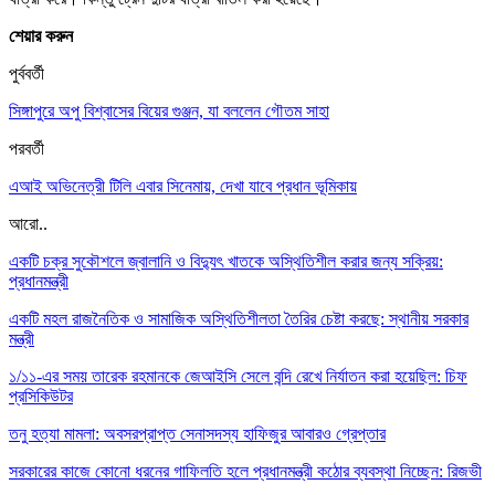
শেয়ার করুন
পুর্ববর্তী
সিঙ্গাপুরে অপু বিশ্বাসের বিয়ের গুঞ্জন, যা বললেন গৌতম সাহা
পরবর্তী
এআই অভিনেত্রী টিলি এবার সিনেমায়, দেখা যাবে প্রধান ভূমিকায়
আরো..
একটি চক্র সুকৌশলে জ্বালানি ও বিদ্যুৎ খাতকে অস্থিতিশীল করার জন্য সক্রিয়:
প্রধানমন্ত্রী
একটি মহল রাজনৈতিক ও সামাজিক অস্থিতিশীলতা তৈরির চেষ্টা করছে: স্থানীয় সরকার
মন্ত্রী
১/১১-এর সময় তারেক রহমানকে জেআইসি সেলে বন্দি রেখে নির্যাতন করা হয়েছিল: চিফ
প্রসিকিউটর
তনু হত্যা মামলা: অবসরপ্রাপ্ত সেনাসদস্য হাফিজুর আবারও গ্রেপ্তার
সরকারের কাজে কোনো ধরনের গাফিলতি হলে প্রধানমন্ত্রী কঠোর ব্যবস্থা নিচ্ছেন: রিজভী