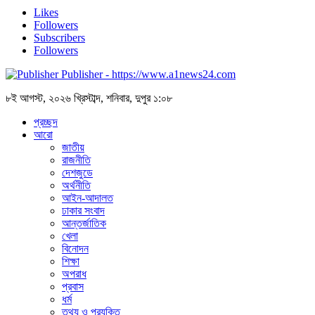
Likes
Followers
Subscribers
Followers
Publisher - https://www.a1news24.com
৮ই আগস্ট, ২০২৬ খ্রিস্টাব্দ, শনিবার, দুপুর ১:০৮
প্রচ্ছদ
আরো
জাতীয়
রাজনীতি
দেশজুডে
অর্থনীতি
আইন-আদালত
ঢাকার সংবাদ
আন্তর্জাতিক
খেলা
বিনোদন
শিক্ষা
অপরাধ
প্রবাস
ধর্ম
তথ্য ও প্রযুক্তি