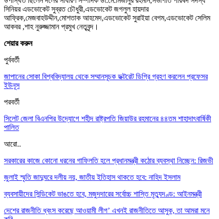
উপস্থিত ছিলেন দলের সাধারণ সম্পাদক ডা.মে.মিজানুর রহমান,সভাপতি পরিষদ সদস্য
সিনিয়র এডভোকেট সুব্রত চৌধুরী,এডভোকেট জগলুল হায়দার
আফ্রিক,মেজবাহউদ্দীন,মোশতাক আহমেদ,এডভোকেট সুরাইয়া বেগম,এডভোকেট সেলিম
আকবর ,শাহ নুরুজ্জামান প্রমুখ নেতৃবৃন্দ।
শেয়ার করুন
পুর্ববর্তী
জাপানের সোকা বিশ্ববিদ্যালয় থেকে সম্মানসূচক ডক্টরেট ডিগ্রি গ্রহণ করলেন প্রফেসর
ইউনূস
পরবর্তী
সিলেট জেলা বিএনপির উদ্যোগে শহীদ রাষ্ট্রপতি জিয়াউর রহমানের ৪৪তম শাহাদাৎবার্ষিকী
পালিত
আরো..
সরকারের কাজে কোনো ধরনের গাফিলতি হলে প্রধানমন্ত্রী কঠোর ব্যবস্থা নিচ্ছেন: রিজভী
জুলাই স্মৃতি জাদুঘরে দলীয় নয়, জাতীয় ইতিহাস থাকতে হবে: নাহিদ ইসলাম
ব্যবসায়ীদের সিন্ডিকেট ভাঙতে হবে, মজুদদারের সর্বোচ্চ শাস্তি মৃত্যুদণ্ড: আইনমন্ত্রী
দেশের রাজনীতি ধ্বংস করেছে আওয়ামী লীগ’ এখনই রাজনীতিতে আসুক, তা আমরা মনে