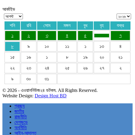
আর্কাইভ
শনি
রবি
সোম
মঙ্গল
বুধ
বৃহ
শুক্র
১
২
৩
৪
৫
৭
৮
৯
১০
১১
১
১৩
৪
১৫
১৬
১
৮
১৯
২০
২১
২২
২৩
২৪
২৫
২৬
২৭
২
৯
৩০
৩১
© 2026 - এওয়াননিউজ২৪ ডটকম. All Rights Reserved.
Website Design:
Design Host BD
প্রচ্ছদ
জাতীয়
রাজনীতি
দেশজুডে
অর্থনীতি
আইন-আদালত