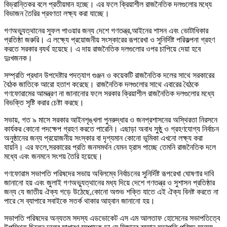
বিভ্রান্তিকর বলে প্রতীয়মান হচ্ছে। এর ফলে ক্রিয়াশীল রাজনৈতিক দলগুলোর মধ্যে
বিভাজন তৈরির প্রবণতা লক্ষ্য করা যাচ্ছে।
গণঅভ্যুত্থানের সুফল পাওয়ার জন্য দেশে গণতন্ত্র,আইনের শাসন এবং ভোটাধিকার
প্রতিষ্ঠা জরুরি। এ লক্ষ্যে প্রয়োজনীয় সংস্কারের রূপরেখা ও সুনির্দিষ্ট পরিকল্পনা গ্রহণ
করতে সরকার ব‍্যর্থ হয়েছে। এ দায় রাজনৈতিক দলগুলোর ওপর চাপিয়ে দেয়া হবে
দুঃখজনক।
সম্প্রতি প্রধান উপদেষ্টার পদত্যাগ গুঞ্জন ও কয়েকটি রাজনৈতিক দলের সাথে সরকারের
বৈঠক জাতিকে আরো হতাশ করেছে। রাজনৈতিক দলগুলোর সাথে এবারের বৈঠকে
গণফোরামের আমন্ত্রণ না জানানোর ফলে সরকার ক্রিয়াশীল রাজনৈতিক দলগুলোর মধ্যে
বিভক্তি সৃষ্টি করার চেষ্টা করছে।
সভায়, গত ৯ মাসে সরকার আইনশৃঙ্খলা পুনরুদ্ধার ও জনপ্রশাসনের অস্থিরতা নিরসনে
কার্যকর কোনো পদক্ষেপ গ্রহণ করতে পারেনি। এছাড়া অবাধ সুষ্ঠু ও গ্রহণযোগ্য নির্বাচন
অনুষ্ঠানের জন্য প্রয়োজনীয় সংস্কার বা দৃশ্যমান কোনো ভূমিকা এখনো লক্ষ্য করা
যায়নি। এর ফলে,সরকারের প্রতি জনসমর্থন যেমন হ্রাস পাচ্ছে তেমনি রাজনৈতিক দলে
মধ্যে এবং জনমনে সংশয় তৈরি হয়েছে।
গণফোরাম সভাপতি পরিষদের সভায় অবিলম্বে নির্বাচনের সুনির্দিষ্ট রূপরেখা ঘোষণার দাবি
জানানো হয় এবং জুলাই গণঅভ্যুত্থানের মধ্য দিয়ে দেশে গণতন্ত্র ও সুশাসন প্রতিষ্ঠার
জন্য যে জাতীয় ঐক্য গড়ে উঠেছে,কোনো অশুভ শক্তি যাতে এই ঐক্য বিনষ্ট করতে না
পারে সে ব্যাপারে সবাইকে সতর্ক থাকার আহ্বান জানানো হয়।
সভাপতি পরিষদের অন্যতম সদস্য এডভোকেট এস এম আলতাফ হোসেনের সভাপতিত্বে