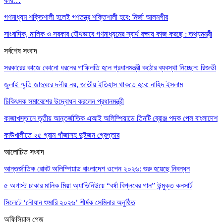
করি…
গণমাধ্যম শক্তিশালী হলেই গণতন্ত্র শক্তিশালী হবে: মির্জা আলমগীর
সাংবাদিক, মালিক ও সরকার যৌথভাবে গণমাধ্যমের স্বার্থ রক্ষায় কাজ করছে : তথ্যমন্ত্রী
সর্বশেষ সংবাদ
সরকারের কাজে কোনো ধরনের গাফিলতি হলে প্রধানমন্ত্রী কঠোর ব্যবস্থা নিচ্ছেন: রিজভী
জুলাই স্মৃতি জাদুঘরে দলীয় নয়, জাতীয় ইতিহাস থাকতে হবে: নাহিদ ইসলাম
চিকিৎসক সমাবেশের উদ্বোধন করলেন প্রধানমন্ত্রী
কাজাখস্তানে তৃতীয় আন্তর্জাতিক এআই অলিম্পিয়াডে তিনটি ব্রোঞ্জ পদক পেল বাংলাদেশ
কাউখালীতে ২৫ গ্রাম গাঁজাসহ দুইজন গ্রেপ্তার
আলোচিত সংবাদ
আন্তর্জাতিক রোবট অলিম্পিয়াড বাংলাদেশ ওপেন ২০২৬: শুরু হয়েছে নিবন্ধন
৫ অগাস্ট ঢাকার মানিক মিয়া অ্যাভিনিউয়ে “বর্ষা বিপ্লবের গান” উন্মুক্ত কনসার্ট
সিলেটে ‘নৌযান শুমারি ২০২৬’ শীর্ষক সেমিনার অনুষ্ঠিত
অফিসিয়াল পেজ