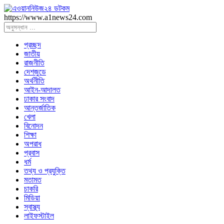
https://www.a1news24.com
প্রচ্ছদ
জাতীয়
রাজনীতি
দেশজুডে
অর্থনীতি
আইন-আদালত
ঢাকার সংবাদ
আন্তর্জাতিক
খেলা
বিনোদন
শিক্ষা
অপরাধ
প্রবাস
ধর্ম
তথ্য ও প্রযুক্তি
মতামত
চাকরি
মিডিয়া
স্বাস্থ্য
লাইফস্টাইল