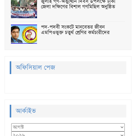
জুলাই গণ-অভ্যুত্থান দিবস উপলক্ষে ঢাকা
জেলা দক্ষিণের বিশাল গণমিছিল অনুষ্ঠিত
পদ-পদবী সংকটে মানবেতর জীবন
এমপিওভুক্ত চতুর্থ শ্রেণির কর্মচারীদের
অফিসিয়াল পেজ
আর্কাইভ