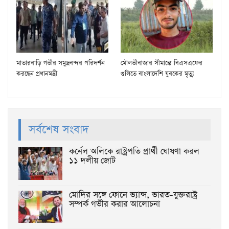
মাতারবাড়ি গভীর সমুদ্রবন্দর পরিদর্শন
মৌলভীবাজার সীমান্তে বিএসএফের
করছেন প্রধানমন্ত্রী
গুলিতে বাংলাদেশি যুবকের মৃত্যু
সর্বশেষ সংবাদ
কর্নেল অলিকে রাষ্ট্রপতি প্রার্থী ঘোষণা করল
১১ দলীয় জোট
মোদির সঙ্গে ফোনে ভ্যান্স, ভারত-যুক্তরাষ্ট্র
সম্পর্ক গভীর করার আলোচনা