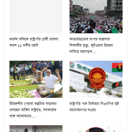
কর্নেল অলিকে রাষ্ট্রপতি প্রার্থী ঘোষণা
কাভার্ডভ্যানের চাপায় মাদ্রাসার
করল ১১ দলীয় জোট
শিক্ষার্থীর মৃত্যু, ফুটওভার ব্রিজের
দাবিতে মহাসড়ক…
ভীমরুলীর পেয়ারা রপ্তানির সম্ভাবনা
রাষ্ট্রপতি পদে নির্বাচনে বিএনপির দুই
দেখছেন মার্কিন রাষ্ট্রদূত, সরকারের
মনোনয়নপত্র সংগ্রহ
সঙ্গে আলোচনার…