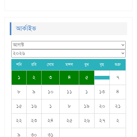
আর্কাইভ
শনি
রবি
সোম
মঙ্গল
বুধ
বৃহ
শুক্র
১
২
৩
৪
৫
৭
৮
৯
১০
১১
১
১৩
৪
১৫
১৬
১
৮
১৯
২০
২১
২২
২৩
২৪
২৫
২৬
২৭
২
৯
৩০
৩১