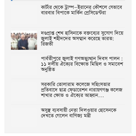
কার্টার থেকে ট্রাম্প—ইরানের কৌশলে যেভাবে
বারবার বিপাকে মার্কিন প্রেসিডেন্টরা
দণ্ডপ্রাপ্ত শেখ হাসিনাকে বক্তব্যের সুযোগ দিয়ে
জুলাই শহীদদের অসম্মান করেছে ভারত:
রিজভী
পার্বতীপুরে জুলাই গণঅভ্যুত্থান দিবস পালন :
১১ দলীয় ঐক্যের বিক্ষোভ মিছিল ও সমাবেশ
অনুষ্ঠিত
‎সরকারি তোলারাম কলেজে সহিংসতার
প্রতিবাদে ছাত্র ফেডারেশন নারায়ণগঞ্জ কলেজ
শাখার ক্ষোভ ও ঐক্যের আহ্বান…
অসুস্থ ব্যবসায়ী নেতা দিলওয়ার হোসেনকে
দেখতে গেলেন বাণিজ্য মন্ত্রী