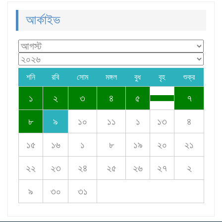
আর্কাইভ
শনি
রবি
সোম
মঙ্গল
বুধ
বৃহ
শুক্র
১
২
৩
৪
৫
৭
৮
৯
১০
১১
১
১৩
৪
১৫
১৬
১
৮
১৯
২০
২১
২২
২৩
২৪
২৫
২৬
২৭
২
৯
৩০
৩১