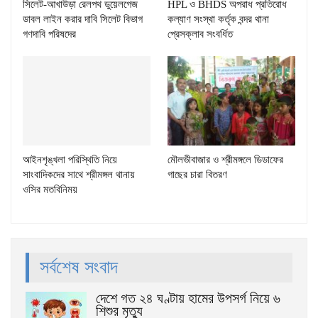
সিলেট-আখাউড়া রেলপথ ডুয়েলগেজ
HPL ও BHDS অপরাধ প্রতিরোধ
ডাবল লাইন করার দাবি সিলেট বিভাগ
কল্যাণ সংস্থা কর্তৃক বন্দর থানা
গণদাবি পরিষদের
প্রেসক্লাব সংবর্ধিত
আইনশৃঙ্খলা পরিস্থিতি নিয়ে
মৌলভীবাজার ও শ্রীমঙ্গলে ডিডাফের
সাংবাদিকদের সাথে শ্রীমঙ্গল থানায়
গাছের চারা বিতরণ
ওসির মতবিনিময়
সর্বশেষ সংবাদ
দেশে গত ২৪ ঘণ্টায় হামের উপসর্গ নিয়ে ৬
শিশুর মৃত্যু