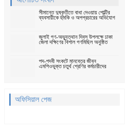
সীমান্তে দুষ্কৃতীতে বাধা দেওয়ায় পোল্ট্রি
ব্যবসায়ীকে হুমকি ও অপপ্রচারের অভিযোগ
জুলাই গণ-অভ্যুত্থান দিবস উপলক্ষে ঢাকা
জেলা দক্ষিণের বিশাল গণমিছিল অনুষ্ঠিত
পদ-পদবী সংকটে মানবেতর জীবন
এমপিওভুক্ত চতুর্থ শ্রেণির কর্মচারীদের
অফিসিয়াল পেজ