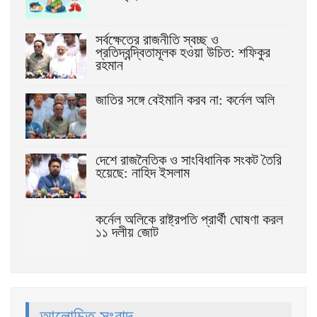
সর্বক্ষেত্রে রাজনীতি স্বচ্ছ ও
প্রতিদ্বন্দ্বিতামূলক হওয়া উচিত: শফিকুর
রহমান
জাতির সঙ্গে বেইমানি করব না: কর্নেল অলি
দেশে রাজনৈতিক ও সাংবিধানিক সংকট তৈরি
হয়েছে: নাহিদ ইসলাম
কর্নেল অলিকে রাষ্ট্রপতি প্রার্থী ঘোষণা করল
১১ দলীয় জোট
আলোচিত সংবাদ