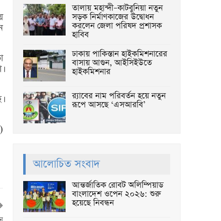
তালায় মহান্দী–কাটবুনিয়া নতুন
য়
সড়ক নির্মাণকাজের উদ্বোধন
করলেন জেলা পরিষদ প্রশাসক
ন
হাবিব
ঢাকায় পাকিস্তান হাইকমিশনারের
া
বাসায় আগুন, আইসিইউতে
।
হাইকমিশনার
র‌্যাবের নাম পরিবর্তন হয়ে নতুন
।
রূপে আসছে ‘এসআরবি’
)
আলোচিত সংবাদ
আন্তর্জাতিক রোবট অলিম্পিয়াড
বাংলাদেশ ওপেন ২০২৬: শুরু
হয়েছে নিবন্ধন
েন