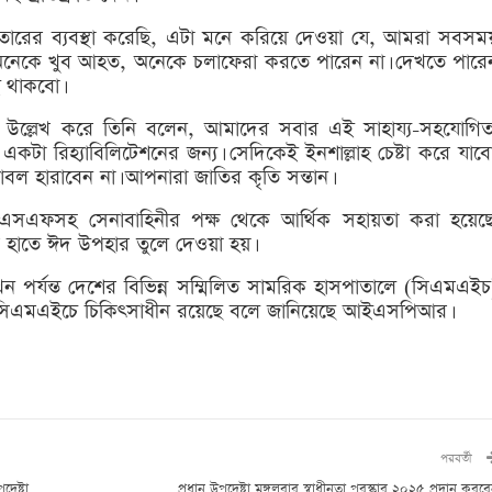
 ইফতারের ব্যবস্থা করেছি, এটা মনে করিয়ে দেওয়া যে, আমরা সবসম
 অনেকে খুব আহত, অনেকে চলাফেরা করতে পারেন না। দেখতে পারে
 থাকবো।
ল্লেখ করে তিনি বলেন, আমাদের সবার এই সাহায্য-সহযোগিত
া রিহ্যাবিলিটেশনের জন্য। সেদিকেই ইনশাল্লাহ চেষ্টা করে যাবো
াবল হারাবেন না। আপনারা জাতির কৃতি সন্তান।
এসএফসহ সেনাবাহিনীর পক্ষ থেকে আর্থিক সহায়তা করা হয়েছে
ের হাতে ঈদ উপহার তুলে দেওয়া হয়।
 পর্যন্ত দেশের বিভিন্ন সম্মিলিত সামরিক হাসপাতালে (সিএমএইচ
ার সিএমএইচে চিকিৎসাধীন রয়েছে বলে জানিয়েছে আইএসপিআর।
পরবর্তী
দেষ্টা
প্রধান উপদেষ্টা মঙ্গলবার স্বাধীনতা পুরস্কার ২০২৫ প্রদান করব