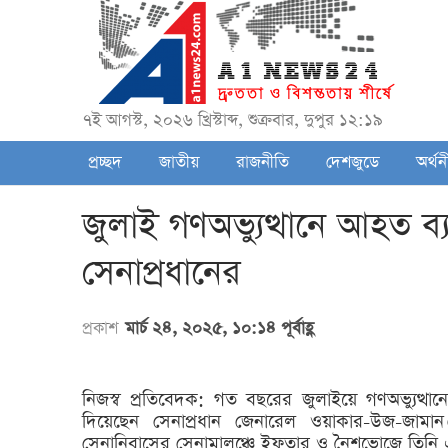
৭ই আগস্ট, ২০২৬ খ্রিস্টাব্দ, শুক্রবার, দুপুর ১২:১৯
প্রচ্ছদ
জাতীয়
রাজনীতি
দেশজুডে
অর্থন
জুলাই গণঅভ্যুত্থানে আহত ব্য
সেনাপ্রধানের
প্রকাশ
মার্চ ২৪, ২০২৫, ১০:১৪ পূর্বাহ্ণ
নিজস্ব প্রতিবেদক: গত বছরের জুলাইয়ে গণঅভ্যুত্থানে
দিয়েছেন সেনাপ্রধান জেনারেল ওয়াকার-উজ-জামান।রে
সেনানিবাসের সেনামালঞ্চে ইফতার ও নৈশভোজে তিনি এই 