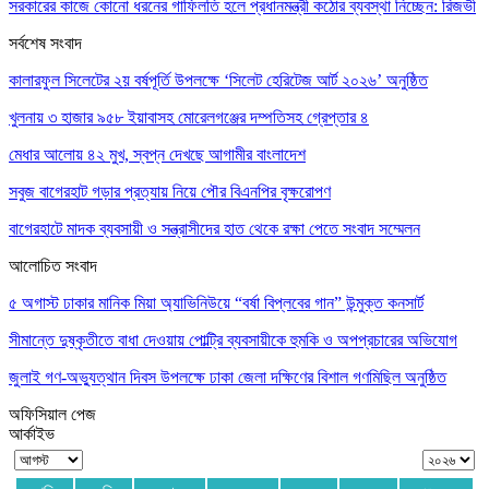
সরকারের কাজে কোনো ধরনের গাফিলতি হলে প্রধানমন্ত্রী কঠোর ব্যবস্থা নিচ্ছেন: রিজভী
সর্বশেষ সংবাদ
কালারফুল সিলেটের ২য় বর্ষপূর্তি উপলক্ষে ‘সিলেট হেরিটেজ আর্ট ২০২৬’ অনুষ্ঠিত
খুলনায় ৩ হাজার ৯৫৮ ইয়াবাসহ মোরেলগঞ্জের দম্পতিসহ গ্রেপ্তার ৪
মেধার আলোয় ৪২ মুখ, স্বপ্ন দেখছে আগামীর বাংলাদেশ
সবুজ বাগেরহাট গড়ার প্রত্যায় নিয়ে পৌর বিএনপির বৃক্ষরোপণ
বাগেরহাটে মাদক ব্যবসায়ী ও সন্ত্রাসীদের হাত থেকে রক্ষা পেতে সংবাদ সম্মেলন
আলোচিত সংবাদ
৫ অগাস্ট ঢাকার মানিক মিয়া অ্যাভিনিউয়ে “বর্ষা বিপ্লবের গান” উন্মুক্ত কনসার্ট
সীমান্তে দুষ্কৃতীতে বাধা দেওয়ায় পোল্ট্রি ব্যবসায়ীকে হুমকি ও অপপ্রচারের অভিযোগ
জুলাই গণ-অভ্যুত্থান দিবস উপলক্ষে ঢাকা জেলা দক্ষিণের বিশাল গণমিছিল অনুষ্ঠিত
অফিসিয়াল পেজ
আর্কাইভ