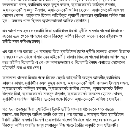
বদরুদ্দোজা বাদল, ব্যারিস্টার রুহুল কুদ্দুস কাজল, অ্যাডভোকেট আমিনুল ইসলাম,
অ্যাডভোকেট মাকসুদ উল্লাহ, অ্যাডভোকেট জাকির হোসেন, অ্যাডভোকেট আজমল
হোসেন খোকন।রাষ্ট্রপক্ষে ছিলেন অতিরিক্ত অ্যাটর্নি জেনারেল ব্যারিস্টার অনীক আর
হক। দুদকের পক্ষে ছিলেন অ্যাডভোকেট আসিফ হোসাইন।
এর আগে গত ২৩ ফেব্রুয়ারি জিয়া চ্যারিটেবল ট্রাস্ট দুর্নীতি মামলায় খালেদা জিয়াকে ৭
বছরের দণ্ড থেকে খালাসের রায়ের বিরুদ্ধে আপিল বিভাগে আবেদন করে রাষ্ট্রপক্ষ ও
দুর্নীতি দমন কমিশন(দুদক)।
এর আগে গত বছরের ২৭ নভেম্বর জিয়া চ্যারিটেবল ট্রাস্ট দুর্নীতি মামলায় খালেদা জিয়াকে
৭ বছরের দণ্ড থেকে খালাস দেন হাইকোর্ট। সাজার বিরুদ্ধে খালেদা জিয়ার আপিল মঞ্জুর
করে ওইদিন বিচারপতি এ কে এম আসাদুজ্জামান ও বিচারপতি সৈয়দ এনায়েত হোসেনের
হাইকোর্ট বেঞ্চ এ রায় দেন।
আদালতে খালেদা জিয়ার পক্ষে ছিলেন জ্যেষ্ঠ আইনজীবী জয়নুল আবেদীন,ব্যারিস্টার
কায়সার কামাল,ব্যারিস্টার রুহুল কুদ্দুস কাজল, অ্যাডভোকেট গাজী কামরুল ইসলাম সজল,
অ্যাডভোকেট আমিনুল ইসলাম, অ্যাডভোকেট জাকির হোসেন, অ্যাডভোকেট ছিদ্দিক
উল্লাহ মিয়া, অ্যাডভোকেট মাকসুদ উল্লাহ, অ্যাডভোকেট আজমল হোসেন খোকন,
ব্যারিস্টার সানজিদ সিদ্দিকী। দুদকের পক্ষে ছিলেন অ্যাডভোকেট আসিফ হোসাইন।
গত ২০ নভেম্বর জিয়া চ্যারিটেবল ট্রাস্ট দুর্নীতি মামলায় খালেদাকে সাত বছরের
কারাদণ্ডের বিরুদ্ধে আপিল শুনানি শুরু হয়। গত বছরের ৩ নভেম্বর জিয়া চ্যারিটেবল
ট্রাস্ট দুর্নীতি মামলায় বিএনপি চেয়ারপার্সন খালেদা জিয়াকে সাত বছরের কারাদণ্ডের
বিরুদ্ধে আপিল শুনানির জন্য পেপারবুক নিজ খরচে তৈরির অনুমতি দেন হাইকোর্ট।