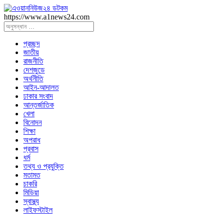
https://www.a1news24.com
প্রচ্ছদ
জাতীয়
রাজনীতি
দেশজুডে
অর্থনীতি
আইন-আদালত
ঢাকার সংবাদ
আন্তর্জাতিক
খেলা
বিনোদন
শিক্ষা
অপরাধ
প্রবাস
ধর্ম
তথ্য ও প্রযুক্তি
মতামত
চাকরি
মিডিয়া
স্বাস্থ্য
লাইফস্টাইল