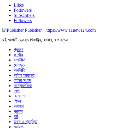
Likes
Followers
Subscribers
Followers
Publisher - https://www.a1news24.com
৯ই আগস্ট, ২০২৬ খ্রিস্টাব্দ, রবিবার, রাত ২:০০
প্রচ্ছদ
জাতীয়
রাজনীতি
দেশজুডে
অর্থনীতি
আইন-আদালত
ঢাকার সংবাদ
আন্তর্জাতিক
খেলা
বিনোদন
শিক্ষা
অপরাধ
প্রবাস
ধর্ম
তথ্য ও প্রযুক্তি
মতামত