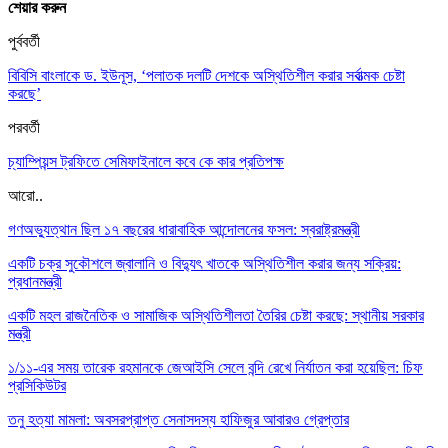
শেয়ার করুন
পুর্ববর্তী
বিবিসি বাংলাকে ড. ইউনূস, ‘পলাতক দলটি দেশকে অস্থিতিশীল করার সর্বাত্মক চেষ্টা
করছে’
পরবর্তী
চ্যাম্পিয়ন্স ট্রফিতে সেমিফাইনালে কবে কে কার প্রতিপক্ষ
আরো..
গণঅভ্যুত্থান ছিল ১৭ বছরের ধারাবাহিক আন্দোলনের ফসল: স্বরাষ্ট্রমন্ত্রী
একটি চক্র সুকৌশলে জ্বালানি ও বিদ্যুৎ খাতকে অস্থিতিশীল করার জন্য সক্রিয়:
প্রধানমন্ত্রী
একটি মহল রাজনৈতিক ও সামাজিক অস্থিতিশীলতা তৈরির চেষ্টা করছে: স্থানীয় সরকার
মন্ত্রী
১/১১-এর সময় তারেক রহমানকে জেআইসি সেলে বন্দি রেখে নির্যাতন করা হয়েছিল: চিফ
প্রসিকিউটর
তনু হত্যা মামলা: অবসরপ্রাপ্ত সেনাসদস্য হাফিজুর আবারও গ্রেপ্তার