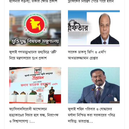
হাসিনার বক্তব্য; ঢাকার ক্ষোভ প্রকাশ
ট্রাফিকের নিয়ন্ত্রণ পেতে পারে ইরান
জুলাই গণঅভ্যুত্থানের তথ্যচিত্রে ‘ত্রুটি’
সাবেক ডাকসু ভিপি ও এমপি
নিয়ে মন্ত্রণালয়ের দুঃখ প্রকাশ
আখতারুজ্জামান গ্রেপ্তার
ফ্যাসিবাদবিরোধী আন্দোলনে
জুলাই শহিদ পরিবার ও যোদ্ধাদের
হত্যাকাণ্ডের বিচার হবে স্বচ্ছ, নিরপেক্ষ
মর্যাদা নিশ্চিত করা সরকারের পবিত্র
ও বিশ্বাসযোগ্য :…
দায়িত্ব: ভারপ্রাপ্ত…