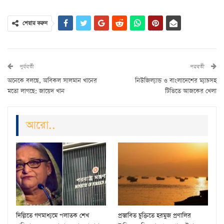
শেয়ার করুন
পুর্ববর্তী
পরবর্তী
অনেকে বলছে, অবিকল সালমান খানের
নিউজিল্যান্ড ও বাংলাদেশের ম্যাচসহ
মতো লাগছে: জায়েদ খান
টিভিতে আজকের খেলা
আরো..
দিল্লিতে গণমাধ্যমে পলাতক শেখ
প্রস্তাবিত চুক্তিতে হরমুজ প্রণালির