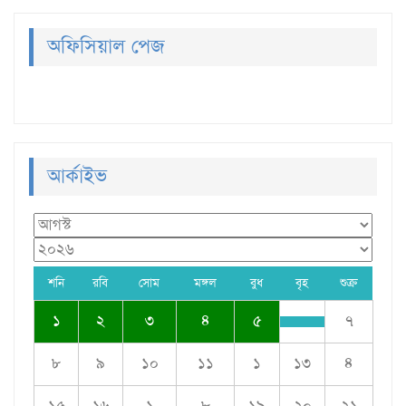
অফিসিয়াল পেজ
আর্কাইভ
শনি
রবি
সোম
মঙ্গল
বুধ
বৃহ
শুক্র
১
২
৩
৪
৫
৭
৮
৯
১০
১১
১
১৩
৪