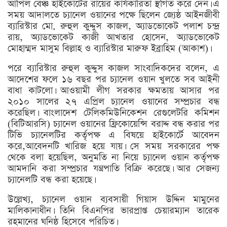
আপিল বেঞ্চ হাইকোর্টের রায়ের কার্যকারিতা স্থগিত করে দেন। এ
সময় আদালতে চ্যানেল ওয়ানের পক্ষে ছিলেন জ্যেষ্ঠ আইনজীবী
ব্যারিস্টার মো. রুহুল কুদ্দুস কাজল, অ্যাডভোকেট পলাশ চন্দ্র
রায়, অ্যাডভোকেট কাজী আখতার হোসেন, অ্যাডভোকেট
মোহাম্মদ মাসুম বিল্লাহ ও ব্যারিস্টার মারুফ ইব্রাহিম (আকাশ)।
পরে ব্যারিস্টার রুহুল কুদ্দুস কাজল সাংবাদিকদের বলেন, এ
আদেশের ফলে ১৬ বছর পর চ্যানেল ওয়ান খুলতে সব আইনী
বাধা কাটলো। আওয়ামী লীগ সরকার ক্ষমতায় আসার পর
২০১০ সালের ২৭ এপ্রিল চ্যানেল ওয়ানের সম্প্রচার বন্ধ
করেছিল। বাংলাদেশ টেলিকমিউনিকেশন রেগুলেটরি কমিশন
(বিটিআরসি) চ্যানেল ওয়ানের ফ্রিকোয়েন্সি বরাদ্দ বন্ধ করার পর
টিভি চ্যানেলটির কর্তৃপক্ষ এ বিষয়ে হাইকোর্টে আবেদন
করে,আবেদনটি খারিজ হয়ে যায়। সে সময় সরকারের পক্ষ
থেকে বলা হয়েছিল, অনুমতি না নিয়ে চ্যানেল ওয়ান কর্তৃপক্ষ
আমদানি করা সম্প্রচার যন্ত্রপাতি বিক্রি করেছে। আর সেজন্য
চ্যানেলটি বন্ধ করা হয়েছে।
উল্লেখ্য, চ্যানেল ওয়ান ব্যবসায়ী গিয়াস উদ্দিন মামুনের
মালিকানাধীন। তিনি বিএনপির ভারপ্রাপ্ত চেয়ারম্যান তারেক
রহমানের ঘনিষ্ঠ হিসেবে পরিচিত।