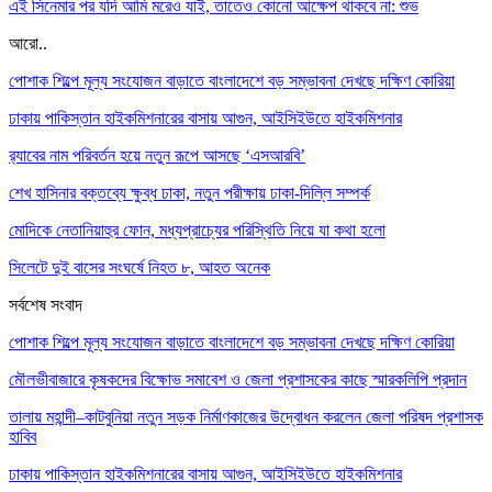
এই সিনেমার পর যদি আমি মরেও যাই, তাতেও কোনো আক্ষেপ থাকবে না: শুভ
আরো..
পোশাক শিল্পে মূল্য সংযোজন বাড়াতে বাংলাদেশে বড় সম্ভাবনা দেখছে দক্ষিণ কোরিয়া
ঢাকায় পাকিস্তান হাইকমিশনারের বাসায় আগুন, আইসিইউতে হাইকমিশনার
র‌্যাবের নাম পরিবর্তন হয়ে নতুন রূপে আসছে ‘এসআরবি’
শেখ হাসিনার বক্তব্যে ক্ষুব্ধ ঢাকা, নতুন পরীক্ষায় ঢাকা-দিল্লি সম্পর্ক
মোদিকে নেতানিয়াহুর ফোন, মধ্যপ্রাচ্যের পরিস্থিতি নিয়ে যা কথা হলো
সিলেটে দুই বাসের সংঘর্ষে নিহত ৮, আহত অনেক
সর্বশেষ সংবাদ
পোশাক শিল্পে মূল্য সংযোজন বাড়াতে বাংলাদেশে বড় সম্ভাবনা দেখছে দক্ষিণ কোরিয়া
মৌলভীবাজারে কৃষকদের বিক্ষোভ সমাবেশ ও জেলা প্রশাসকের কাছে স্মারকলিপি প্রদান
তালায় মহান্দী–কাটবুনিয়া নতুন সড়ক নির্মাণকাজের উদ্বোধন করলেন জেলা পরিষদ প্রশাসক
হাবিব
ঢাকায় পাকিস্তান হাইকমিশনারের বাসায় আগুন, আইসিইউতে হাইকমিশনার