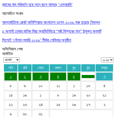
র‌্যাবের নাম পরিবর্তন হয়ে নতুন রূপে আসছে ‘এসআরবি’
আলোচিত সংবাদ
আন্তর্জাতিক রোবট অলিম্পিয়াড বাংলাদেশ ওপেন ২০২৬: শুরু হয়েছে নিবন্ধন
৫ অগাস্ট ঢাকার মানিক মিয়া অ্যাভিনিউয়ে “বর্ষা বিপ্লবের গান” উন্মুক্ত কনসার্ট
সিলেটে ‘নৌযান শুমারি ২০২৬’ শীর্ষক সেমিনার অনুষ্ঠিত
অফিসিয়াল পেজ
আর্কাইভ
শনি
রবি
সোম
মঙ্গল
বুধ
বৃহ
শুক্র
১
২
৩
৪
৫
৭
৮
৯
১০
১১
১
১৩
৪
১৫
১৬
১
৮
১৯
২০
২১
২২
২৩
২৪
২৫
২৬
২৭
২
৯
৩০
৩১