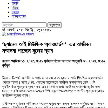
চাকরি
মিডিয়া
স্বাস্থ্য
লাইফস্টাইল
৭ই আগস্ট, ২০২৬ খ্রিস্টাব্দ, দুপুর ১২:৪১
‘চ্যানেল আই মিউজিক অ্যাওয়ার্ডস’–এর আজীবন
সম্মাননা পাচ্ছেন সুজেয় শ্যাম
প্রকাশ
অক্টোবর ১১, ২০২৩, ৪:৫১ পূর্বাহ্ণ
সর্বশেষ আপডেট
জানুয়ারি ৩০, ২০২৪, ৪:৫২
পূর্বাহ্ণ
বিনোদন রিপোর্ট: আগামী ১৮ অক্টোবর ১৮তম বসছে চ্যানেল আই মিউজিক অ্যাওয়ার্ডের
এবারের আসর। জানা গেছে, এবারের আয়োজনে আজীবন সম্মাননাসহ মোট ২২টি
ক্যাটাগরিতে পুরস্কার প্রদান করা হবে। যেখানে এবার আজীবন সম্মাননায় ভূষিত হতে
যাচ্ছেন স্বাধীনবাংলা বেতার কেন্দ্রের শিল্পী একুশে পদকপ্রাপ্ত ও জাতীয় পুরস্কারপ্রাপ্ত
সংগীতজ্ঞ সুজেয় শ্যাম।
এ উপলক্ষে চ্যানেল আই ভবনে গতকাল দুপুরে এক সংবাদ সম্মেলন অনুষ্ঠিত হয়। সংবাদ
সম্মেলনে উপস্থিত ছিলেন চ্যানেল আইয়ের ব্যবস্থাপনা পরিচালক ফরিদুর রেজা সাগরসহ