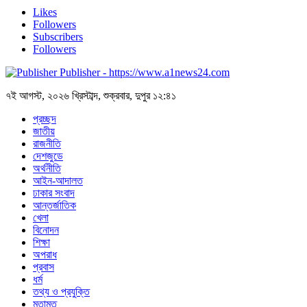
Likes
Followers
Subscribers
Followers
Publisher - https://www.a1news24.com
৭ই আগস্ট, ২০২৬ খ্রিস্টাব্দ, শুক্রবার, দুপুর ১২:৪১
প্রচ্ছদ
জাতীয়
রাজনীতি
দেশজুডে
অর্থনীতি
আইন-আদালত
ঢাকার সংবাদ
আন্তর্জাতিক
খেলা
বিনোদন
শিক্ষা
অপরাধ
প্রবাস
ধর্ম
তথ্য ও প্রযুক্তি
মতামত