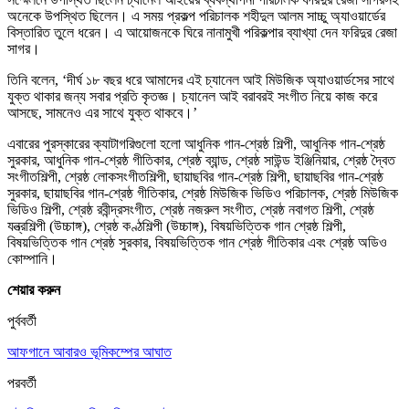
অনেকে উপস্থিত ছিলেন। এ সময় প্রকল্প পরিচালক শহীদুল আলম সাচ্চু অ্যাওয়ার্ডের
বিস্তারিত তুলে ধরেন। এ আয়োজনকে ঘিরে নানামুখী পরিকল্পার ব্যাখ্যা দেন ফরিদুর রেজা
সাগর।
তিনি বলেন, ‘দীর্ঘ ১৮ বছর ধরে আমাদের এই চ্যানেল আই মিউজিক অ্যাওয়ার্ডসের সাথে
যুক্ত থাকার জন্য সবার প্রতি কৃতজ্ঞ। চ্যানেল আই বরাবরই সংগীত নিয়ে কাজ করে
আসছে, সামনেও এর সাথে যুক্ত থাকবে।’
এবারের পুরস্কারের ক্যাটাগরিগুলো হলো আধুনিক গান-শ্রেষ্ঠ শিল্পী, আধুনিক গান-শ্রেষ্ঠ
সুরকার, আধুনিক গান-শ্রেষ্ঠ গীতিকার, শ্রেষ্ঠ ব্যান্ড, শ্রেষ্ঠ সাউন্ড ইঞ্জিনিয়ার, শ্রেষ্ঠ দ্বৈত
সংগীতশিল্পী, শ্রেষ্ঠ লোকসংগীতশিল্পী, ছায়াছবির গান-শ্রেষ্ঠ শিল্পী, ছায়াছবির গান-শ্রেষ্ঠ
সুরকার, ছায়াছবির গান-শ্রেষ্ঠ গীতিকার, শ্রেষ্ঠ মিউজিক ভিডিও পরিচালক, শ্রেষ্ঠ মিউজিক
ভিডিও শিল্পী, শ্রেষ্ঠ রবীন্দ্রসংগীত, শ্রেষ্ঠ নজরুল সংগীত, শ্রেষ্ঠ নবাগত শিল্পী, শ্রেষ্ঠ
যন্ত্রশিল্পী (উচ্চাঙ্গ), শ্রেষ্ঠ কণ্ঠশিল্পী (উচ্চাঙ্গ), বিষয়ভিত্তিক গান শ্রেষ্ঠ শিল্পী,
বিষয়ভিত্তিক গান শ্রেষ্ঠ সুরকার, বিষয়ভিত্তিক গান শ্রেষ্ঠ গীতিকার এবং শ্রেষ্ঠ অডিও
কোম্পানি।
শেয়ার করুন
পুর্ববর্তী
আফগানে আবারও ভূমিকম্পের আঘাত
পরবর্তী