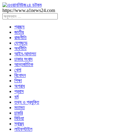
https://www.a1news24.com
প্রচ্ছদ
জাতীয়
রাজনীতি
দেশজুডে
অর্থনীতি
আইন-আদালত
ঢাকার সংবাদ
আন্তর্জাতিক
খেলা
বিনোদন
শিক্ষা
অপরাধ
প্রবাস
ধর্ম
তথ্য ও প্রযুক্তি
মতামত
চাকরি
মিডিয়া
স্বাস্থ্য
লাইফস্টাইল