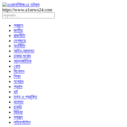
https://www.a1news24.com
প্রচ্ছদ
জাতীয়
রাজনীতি
দেশজুডে
অর্থনীতি
আইন-আদালত
ঢাকার সংবাদ
আন্তর্জাতিক
খেলা
বিনোদন
শিক্ষা
অপরাধ
প্রবাস
ধর্ম
তথ্য ও প্রযুক্তি
মতামত
চাকরি
মিডিয়া
স্বাস্থ্য
লাইফস্টাইল