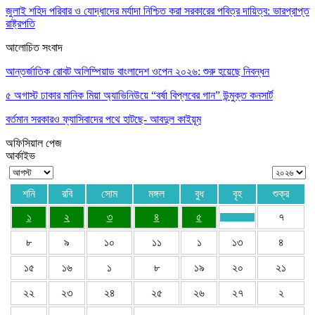
জুলাই শহিদ পরিবার ও যোদ্ধাদের মর্যাদা নিশ্চিত করা সরকারের পবিত্র দায়িত্ব: ভারপ্রাপ্ত
রাষ্ট্রপতি
আলোচিত সংবাদ
আন্তর্জাতিক রোবট অলিম্পিয়াড বাংলাদেশ ওপেন ২০২৬: শুরু হয়েছে নিবন্ধন
৫ অগাস্ট ঢাকার মানিক মিয়া অ্যাভিনিউয়ে “বর্ষা বিপ্লবের গান” উন্মুক্ত কনসার্ট
বর্তমান সরকারও ফ্যাসিবাদের পথে হাটছে- আবদুল কাইয়ূম
অফিসিয়াল পেজ
আর্কাইভ
শনি
রবি
সোম
মঙ্গল
বুধ
বৃহ
শুক্র
১
২
৩
৪
৫
৭
৮
৯
১০
১১
১
১৩
৪
১৫
১৬
১
৮
১৯
২০
২১
২২
২৩
২৪
২৫
২৬
২৭
২