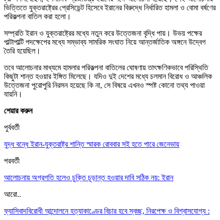
ভিত্তিতে যুক্তরাষ্ট্রের প্রেসিডেন্ট হিসেবে ইরানের বিরুদ্ধে নির্ধারিত হামলা ও বোমা বর্ষণের
পরিকল্পনা বাতিল করা হলো।
সম্প্রতি ইরান ও যুক্তরাষ্ট্রের মধ্যে নতুন করে উত্তেজনা বৃদ্ধি পায়। উভয় পক্ষের
পাল্টাপাল্টি পদক্ষেপের মধ্যে সম্ভাব্য সামরিক সংঘাত নিয়ে আন্তর্জাতিক অঙ্গনে উদ্বেগ
তৈরি হয়েছিল।
তবে আলোচনার মাধ্যমে হামলার পরিকল্পনা বাতিলের ঘোষণায় তাৎক্ষণিকভাবে পরিস্থিতি
কিছুটা শান্ত হওয়ার ইঙ্গিত মিলেছে। যদিও দুই দেশের মধ্যে চলমান বিরোধ ও আঞ্চলিক
উত্তেজনা পুরোপুরি নিরসন হয়েছে কি না, সে বিষয়ে এখনও স্পষ্ট কোনো তথ্য পাওয়া
যায়নি।
শেয়ার করুন
পুর্ববর্তী
যুদ্ধ বন্ধে ইরান-যুক্তরাষ্ট্র শান্তি স্মারক রোববার সই হতে পারে জেনেভায়
পরবর্তী
আলোচনায় অগ্রগতি হলেও চুক্তি চূড়ান্ত হওয়ার দাবি সঠিক নয়: ইরান
আরো..
ফ্যাসিবাদবিরোধী আন্দোলনে হত্যাকাণ্ডের বিচার হবে স্বচ্ছ, নিরপেক্ষ ও বিশ্বাসযোগ্য :
…