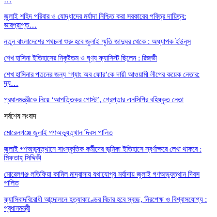
জুলাই শহিদ পরিবার ও যোদ্ধাদের মর্যাদা নিশ্চিত করা সরকারের পবিত্র দায়িত্ব:
ভারপ্রাপ্ত…
নতুন বাংলাদেশের পথচলা শুরু হবে জুলাই স্মৃতি জাদুঘর থেকে : অধ্যাপক ইউনূস
শেখ হাসিনা ইতিহাসের নিকৃষ্টতম ও ঘৃণ্য ফ্যাসিস্ট ছিলেন : রিজভী
শেখ হাসিনার পতনের জন্য ‘গ্যাং অব ফোর’কে দায়ী আওয়ামী লীগের কয়েক নেতার:
দ্য…
প্রধানমন্ত্রীকে নিয়ে ‘আপত্তিকর পোস্ট’, গ্রেপ্তার এনসিপির বহিষ্কৃত নেতা
সর্বশেষ সংবাদ
মোরেলগঞ্জে জুলাই গণঅভ্যুত্থান দিবস পালিত
জুলাই গণঅভ্যুত্থানে সাংস্কৃতিক কর্মীদের ভূমিকা ইতিহাসে স্বর্ণাক্ষরে লেখা থাকবে :
মিফতাহ্ সিদ্দিকী
মোরেলগঞ্জ লতিফিয়া কামিল মাদ্রাসায় যথাযোগ্য মর্যাদায় জুলাই গণঅভ্যুত্থান দিবস
পালিত
ফ্যাসিবাদবিরোধী আন্দোলনে হত্যাকাণ্ডের বিচার হবে স্বচ্ছ, নিরপেক্ষ ও বিশ্বাসযোগ্য :
প্রধানমন্ত্রী