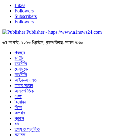
Likes
Followers
Subscribers
Followers
Publisher - https://www.a1news24.com
৬ই আগস্ট, ২০২৬ খ্রিস্টাব্দ, বৃহস্পতিবার, সকাল ৭:৩০
প্রচ্ছদ
জাতীয়
রাজনীতি
দেশজুডে
অর্থনীতি
আইন-আদালত
ঢাকার সংবাদ
আন্তর্জাতিক
খেলা
বিনোদন
শিক্ষা
অপরাধ
প্রবাস
ধর্ম
তথ্য ও প্রযুক্তি
মতামত