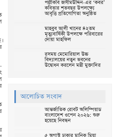
পল্লীকবি জসীমউদ্দিন-এর ‘কবর’
কবিতার শতবছর উপলক্ষ্যে
আবৃত্তি প্রতিযোগিতা অনুষ্ঠিত
ে
ল
মাহবুব আলী খানের ৪২তম
মৃত্যুবার্ষিকী উপলক্ষে পরিবারের
দোয়া মাহফিল
।
র
রসময় মেমোরিয়াল উচ্চ
বিদ্যালয়ের নতুন ভবনের
-
উদ্বোধন করলেন মন্ত্রী মুক্তাদির
ং
ল
ে
আলোচিত সংবাদ
ে
আন্তর্জাতিক রোবট অলিম্পিয়াড
র
বাংলাদেশ ওপেন ২০২৬: শুরু
হয়েছে নিবন্ধন
়
৫ অগাস্ট ঢাকার মানিক মিয়া
র