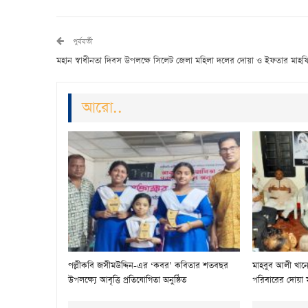
পুর্ববর্তী
মহান স্বাধীনতা দিবস উপলক্ষে সিলেট জেলা মহিলা দলের দোয়া ও ইফতার মাহ
আরো..
পল্লীকবি জসীমউদ্দিন-এর ‘কবর’ কবিতার শতবছর
মাহবুব আলী খানের
উপলক্ষ্যে আবৃত্তি প্রতিযোগিতা অনুষ্ঠিত
পরিবারের দোয়া 