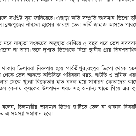
বলে সংশ্লিষ্ট সূত্র জানিয়েছে। এছাড়া অতি সম্প্রতি ভাসমান ডিপো দুট
 ব্রহ্মপুত্রের নাব্যতা হ্রাসের কারণে তেল ভর্তি জাহাজ আসতে পারছ
মপুত্র নদে নাব্যতা সংকটের অজুহাত দেখিয়ে ৫ বছর ধরে তেল সরবরা
েন না তারা। তবে দৃশ্যত ডিপোকে ঘিরে স্থানীয় প্রায় তিনশতাধি
াকায় ডিলাররা নিরুপায় হয়ে পার্বতীপুর,রংপুর ডিপো থেকে তে
। বাহির থেকে তেল আনতে অতিরিক্ত পরিবহন খরচ, ঘাটতি ও শ্রমিক খর
ডিলার থেকে খুচরা বিক্রেতার হাত বদল হয়ে সাধারণ ক্রেতাদের কাছ
ে তেল কেনায় কৃষকের উৎপাদন খরচ সহ অন্যান্য খাতে গিয়ে এর কু
া বলেন, চিলমারীর ভাসমান ডিপো দু’টিতে তেল না থাকার বিষয়ট
রুত এ সমস্যা সমাধান হবে।