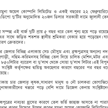
মুনা অয়েল কোম্পানি লিমিটেড ও একই বছরের ২২ ফেব্রুয়ারিত
়। ডিপো দু’টির অনুমোদিত ২০জন ডিলার সরকারী দামে জ্বালানী তে
 সম্পন্ন এই বার্জ দুটি প্রায় ৫ বছর ধরে তেল শূন্য হয়ে পড়ে রয়েছে
র এর সাথে জড়িত শতশত স্থানীয় শ্রমিকরা বেকার হয়ে পড়েছেন। যা
ারণ ক্রেতাদের।
ার জেলার বিভিন্ন এলাকায় সেচ মৌসুম এবং ব্রহ্মপুত্রসহ অন্যান্য নদ
েন্দ্রগাড়ী, নছিম-করিমনসহ বিভিন্ন তেল দিয়ে চালিত মেশিন,মটর এব
েকে ৮৫০লিটার ব্যারেল বা দু’লাখ থেকে সোয়া দু’লাখ লিটার। এই বিপু
্লিষ্ট কর্তৃপক্ষের দ্বায়িত্ব অবহেলার কারণে বছরের পর বছর ধর
েছে।
থাকায় চার জেলার় কৃষক,সাধারণ মানুষ ও নৌ চালকরা ভোগান্তিত
ুনাফাকারীদের খপ্পরে পড়ে বেশি দামে ডিজেল কেনায় সংশ্লিষ্টদে
পুত্রের নাব্যতা হ্রাসের কারণে তেল ভর্তি জাহাজ আসতে না পারায
্রধান কারণ হিসেবে উল্লেখ করেন যমুনা অয়েল কোম্পানি লিমিটেডে