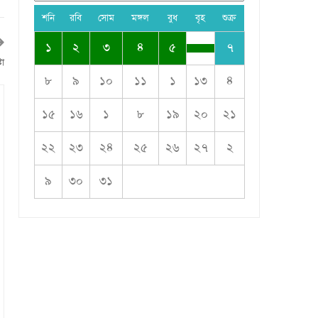
শনি
রবি
সোম
মঙ্গল
বুধ
বৃহ
শুক্র
১
২
৩
৪
৫
৭
টা
৮
৯
১০
১১
১
১৩
৪
১৫
১৬
১
৮
১৯
২০
২১
২২
২৩
২৪
২৫
২৬
২৭
২
৯
৩০
৩১