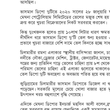
আসছিল।
ভাসমান ডিপো দুটিতে ২০২০ সালের ২৮ জানুয়ারি য
মেঘনা পেট্রোলিয়াম লিমিটেডের তেলের মজুত শেষ হয
ক্রয় করে খুচরা বিক্রেতাদের নিকট সরবরাহ করতেন।
কিন্তু দুঃখজনক হলেও প্রায় ১০লাখ লিটার ধারণ ক্ষমতা
দীর্ঘদিন ধরে ভাসমান ডিপো দু’টি তেল শুন্য হওয়া
প্রভাবে খুচরা বাজারে বেশি দামে তেল কিনতে হচ্ছে সাধ
চিলমারীর রমনা এলাকার স্স্থানীয় বাসিন্দারা জানান, চ
নদীতে নৌকা,ড্রেজার মেশিন, ট্রাক্টর, জেনারেটর,মাহ
যন্ত্রের জন্য প্রতিদিন গড়ে তেলের চাহিদা প্রায় ৮শ থ
পরিমাণ তেলের চাহিদা এই এলাকা গুলোতে থাকলেও সংশ
তেল ডিপো দুটি অবহেলা ও অবজ্ঞায় পতিত হয়ে বন্ধ রয়
কুড়িগ্রামের চিলমারীর ভাসমান ডিপোতে ডিজেল না 
পড়েছেন। সরকারি মূল্যের চেয়ে খোলা বাজার হতে ম
উৎপাদন খরচ বহুলাংশে বৃদ্ধি পেয়েছে।
এদিকে মেঘনা ডিপোর ইনচার্জ মহসিন আলী বলেন,ব্রহ্ম
তেল সরবরাহ বন্ধ রয়েছে। অন্যদিকে একই সমস্যাকে প