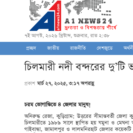
৭ই আগস্ট, ২০২৬ খ্রিস্টাব্দ, শুক্রবার, রাত ২:৩৮
প্রচ্ছদ
জাতীয়
রাজনীতি
দেশজুডে
অর্থন
চিলমারী নদী বন্দরের দু’ট
প্রকাশ
মার্চ ২৭, ২০২৫, ৩:১৭ অপরাহ্ণ
চরম ভোগান্তিতে ৪ জেলার মানুষ!
অনিরুদ্ধ রেজা, কুড়িগ্রাম: উত্তরের সীমান্তবর্তী জেল
চিলমারীতে ১৯৮৯ সালে স্থাপিত হয় যমুনা ও মেঘনা অ
গাইবান্ধা, জামালপুর ও লালমনিরহাট জেলার কয়েকটি