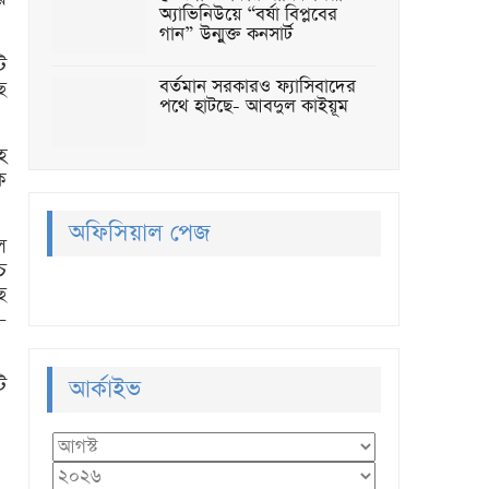
অ্যাভিনিউয়ে “বর্ষা বিপ্লবের
গান” উন্মুক্ত কনসার্ট
ি
বর্তমান সরকারও ফ্যাসিবাদের
ে
পথে হাটছে- আবদুল কাইয়ূম
হ
ক
অফিসিয়াল পেজ
ল
চ
ে
-
ি
আর্কাইভ