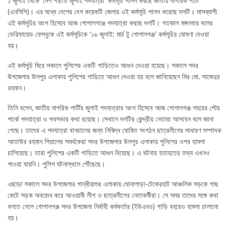
১ জুলাই থেকে ‘দেশ গড়তে জুলাই পদযাত্রা’ কর্মসূচি পালন করছে জাতীয় নাগরিক পার্টি
(এনসিপি)। এর মধ্যে দেশের বেশ কয়েকটি জেলায় এই কর্মসূচি পালন করেছে দলটি। মাসব্যাপী
এই কর্মসূচির অংশ হিসেবে আজ গোপালগঞ্জে পদযাত্রা করছে দলটি। গতকাল মঙ্গলবার দলের
ভেরিফায়েড ফেসবুকে এই কর্মসূচিকে ‘১৬ জুলাই: মার্চ টু গোপালগঞ্জ’ কর্মসূচির ঘোষণা দেওয়া
হয়।
এই কর্মসূচি ঘিরে সকালে পুলিশের একটি গাড়িতেও আগুন দেওয়া হয়েছে। সকালে সদর
উপজেলার উলপুর এলাকায় পুলিশের গাড়িতে আগুন দেওয়া হয় বলে জানিয়েছেন মির মো. সাজেদুর
রহমান।
তিনি বলেন, জাতীয় নাগরিক পার্টির জুলাই পদযাত্রার অংশ হিসেবে আজ গোপালগঞ্জ শহরের পৌর
পার্কে পদযাত্রা ও পথসভার কথা রয়েছে। সেখানে দলটির কেন্দ্রীয় নেতারা আসবেন বলে জানা
গেছে। তাদের এ পদযাত্রা বানচালের জন্য নিষিদ্ধ ঘোষিত সংগঠন ছাত্রলীগের সাধারণ সম্পাদক
আতাউর রহমান পিয়ালের সমর্থকেরা সদর উপজেলার উলপুর এলাকায় পুলিশের ওপর হামলা
চালিয়েছে। তারা পুলিশের একটি গাড়িতে আগুন দিয়েছে। এ ঘটনায় হতাহতের তথ্য এখনও
পাওয়া যায়নি। পুলিশ ঘটনাস্থলে পৌঁছেছে।
এছাড়া সকালে সদর উপজেলার গান্ধীয়াশুর এলাকায় ঘোনাপাড়া-টেকেরহাট আঞ্চলিক সড়কে গাছ
কেটে সড়ক অবরোধ করে আওয়ামী লীগ ও ছাত্রলীগের নেতাকর্মীরা। সে সময় তাদের সঙ্গে কথা
বলতে গেলে গোপালগঞ্জ সদর উপজেলা নির্বাহী কর্মকর্তার (ইউএনও) গাড়ি বহরেও হামলা চালানো
হয়।