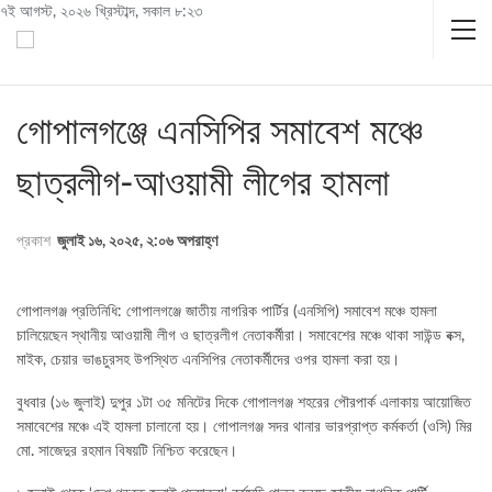
৭ই আগস্ট, ২০২৬ খ্রিস্টাব্দ, সকাল ৮:২৩
গোপালগঞ্জে এনসিপির সমাবেশ মঞ্চে
ছাত্রলীগ-আওয়ামী লীগের হামলা
প্রকাশ
জুলাই ১৬, ২০২৫, ২:০৬ অপরাহ্ণ
গোপালগঞ্জ প্রতিনিধি: গোপালগঞ্জে জাতীয় নাগরিক পার্টির (এনসিপি) সমাবেশ মঞ্চে হামলা
চালিয়েছেন স্থানীয় আওয়ামী লীগ ও ছাত্রলীগ নেতাকর্মীরা। সমাবেশের মঞ্চে থাকা সাউন্ড বক্স,
মাইক, চেয়ার ভাঙচুরসহ উপস্থিত এনসিপির নেতাকর্মীদের ওপর হামলা করা হয়।
বুধবার (১৬ জুলাই) দুপুর ১টা ৩৫ মনিটের দিকে গোপালগঞ্জ শহরের পৌরপার্ক এলাকায় আয়োজিত
সমাবেশের মঞ্চে এই হামলা চালানো হয়। গোপালগঞ্জ সদর থানার ভারপ্রাপ্ত কর্মকর্তা (ওসি) মির
মো. সাজেদুর রহমান বিষয়টি নিশ্চিত করেছেন।