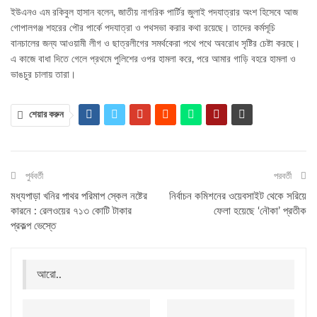
ইউএনও এম রকিবুল হাসান বলেন, জাতীয় নাগরিক পার্টির জুলাই পদযাত্রার অংশ হিসেবে আজ
গোপালগঞ্জ শহরের পৌর পার্কে পদযাত্রা ও পথসভা করার কথা রয়েছে। তাদের কর্মসূচি
বানচালের জন্য আওয়ামী লীগ ও ছাত্রলীগের সমর্থকেরা পথে পথে অবরোধ সৃষ্টির চেষ্টা করছে।
এ কাজে বাধা দিতে গেলে প্রথমে পুলিশের ওপর হামলা করে, পরে আমার গাড়ি বহরে হামলা ও
ভাঙচুর চালায় তারা।
শেয়ার করুন
পুর্ববর্তী
পরবর্তী
মধ্যপাড়া খনির পাথর পরিমাপ স্কেল নষ্টের
নির্বাচন কমিশনের ওয়েবসাইট থেকে সরিয়ে
কারনে : রেলওয়ের ৭১৩ কোটি টাকার
ফেলা হয়েছে ‘নৌকা’ প্রতীক
প্রকল্প ভেস্তে
আরো..