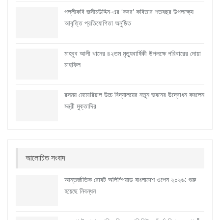
পল্লীকবি জসীমউদ্দিন-এর ‘কবর’ কবিতার শতবছর উপলক্ষ্যে
আবৃত্তি প্রতিযোগিতা অনুষ্ঠিত
মাহবুব আলী খানের ৪২তম মৃত্যুবার্ষিকী উপলক্ষে পরিবারের দোয়া
মাহফিল
রসময় মেমোরিয়াল উচ্চ বিদ্যালয়ের নতুন ভবনের উদ্বোধন করলেন
মন্ত্রী মুক্তাদির
আলোচিত সংবাদ
আন্তর্জাতিক রোবট অলিম্পিয়াড বাংলাদেশ ওপেন ২০২৬: শুরু
হয়েছে নিবন্ধন