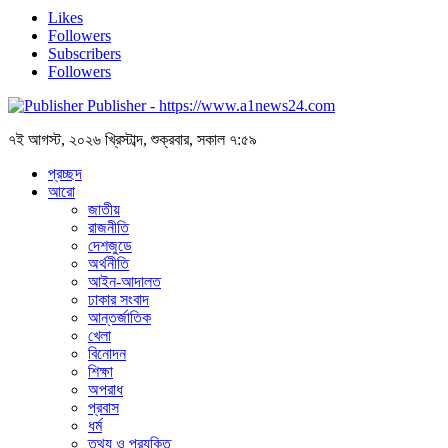
Likes
Followers
Subscribers
Followers
Publisher - https://www.a1news24.com
৭ই আগস্ট, ২০২৬ খ্রিস্টাব্দ, শুক্রবার, সকাল ৭:৫৯
প্রচ্ছদ
আরো
জাতীয়
রাজনীতি
দেশজুডে
অর্থনীতি
আইন-আদালত
ঢাকার সংবাদ
আন্তর্জাতিক
খেলা
বিনোদন
শিক্ষা
অপরাধ
প্রবাস
ধর্ম
তথ্য ও প্রযুক্তি