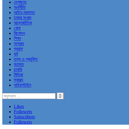
দেশজুডে
অর্থনীতি
আইন-আদালত
ঢাকার সংবাদ
আন্তর্জাতিক
খেলা
বিনোদন
শিক্ষা
অপরাধ
প্রবাস
ধর্ম
তথ্য ও প্রযুক্তি
মতামত
চাকরি
মিডিয়া
স্বাস্থ্য
লাইফস্টাইল
Likes
Followers
Subscribers
Followers