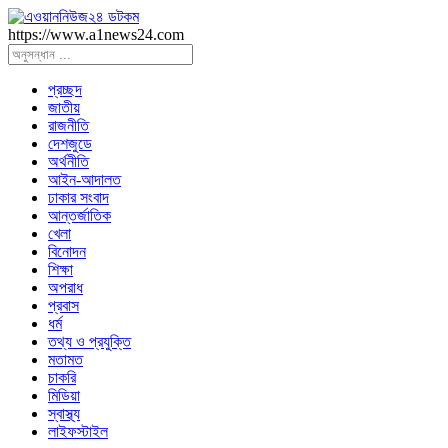
https://www.a1news24.com
প্রচ্ছদ
জাতীয়
রাজনীতি
দেশজুডে
অর্থনীতি
আইন-আদালত
ঢাকার সংবাদ
আন্তর্জাতিক
খেলা
বিনোদন
শিক্ষা
অপরাধ
প্রবাস
ধর্ম
তথ্য ও প্রযুক্তি
মতামত
চাকরি
মিডিয়া
স্বাস্থ্য
লাইফস্টাইল