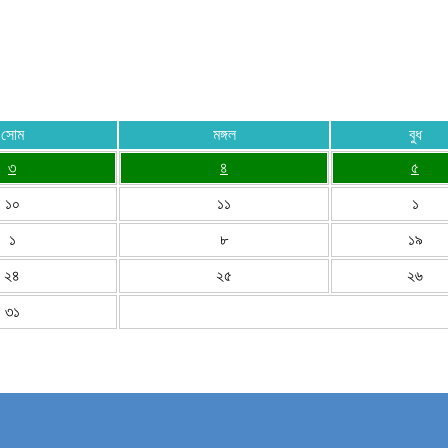
সোম
মঙ্গল
বুধ
৩
৪
৫
১০
১১
১
১
৮
১৯
২৪
২৫
২৬
৩১