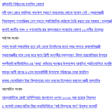
রাষ্ট্রপতি নির্বাচনের তফসিল ঘোষণা
নদী দূষণ রোধে সমন্বিত পদক্ষেপ গ্রহণে অবহেলার কোনো সুযোগ নেই : প্রধানমন্ত্রী
শিকলমুক্ত গণতান্ত্রিক দেশ গড়তে প্রাতিষ্ঠানিক কাঠামো তৈরি করতে চায় সরকার : তথ্যমন্ত্
জুলাই জাতীয় সনদ ও গণভোটের রায় বাস্তবায়নে লংমার্চের ঘোষণা ১১-দলীয় ঐক্যের
সর্বশেষ সংবাদ
গ্যাস সংকট স্বাভাবিক হতে দুই থেকে তিনদিনের মতো সময় লাগবে: জ্বালানিমন্ত্রী
প্রধানমন্ত্রীর সঙ্গে দেখা করে ক্ষুদে শিল্পী অনুশ্রীর স্বপ্নপূরণ, মিলল হারমোনিয়াম উপহার
পল্লীকবি জসীমউদ্দিন-এর ‘কবর’ কবিতার শতবছর উপলক্ষ্যে আবৃত্তি প্রতিযোগিতা অনুষ্ঠ
মাহবুব আলী খানের ৪২তম মৃত্যুবার্ষিকী উপলক্ষে পরিবারের দোয়া মাহফিল
রসময় মেমোরিয়াল উচ্চ বিদ্যালয়ের নতুন ভবনের উদ্বোধন করলেন মন্ত্রী মুক্তাদির
আলোচিত সংবাদ
আন্তর্জাতিক রোবট অলিম্পিয়াড বাংলাদেশ ওপেন ২০২৬: শুরু হয়েছে নিবন্ধন
৫ অগাস্ট ঢাকার মানিক মিয়া অ্যাভিনিউয়ে “বর্ষা বিপ্লবের গান” উন্মুক্ত কনসার্ট