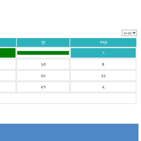
বৃহ
শুক্র
৭
১৩
৪
২০
২১
২৭
২