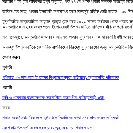
সরকারি গণমাধ্যম অফিসের তথ্য অনুযায়ী, গত ২৭ মে থেকে গাজায় মানবিক সাহায্যে ন
জাতিসংঘের মতে, গাজায় ইসরাইলি অবরোধের ফলে মানবসৃষ্ট দুর্ভিক্ষ তৈরি হয়েছে। ৯০ দিনেরও
যুদ্ধবিরতির আন্তর্জাতিক আহ্বান প্রত্যাখ্যান করে ২০২৩ সালের অক্টোবর থেকে গাজায়
আন্তর্জাতিক সাহায্য সংস্থাগুলো ইতোমধ্যেই উপত্যকাটিতে দুর্ভিক্ষের ঝুঁকি সম্পর্কে সতর
গত নভেম্বরে, আন্তর্জাতিক অপরাধ আদালত গাজায় যুদ্ধাপরাধ এবং মানবতাবিরোধী অপরাধের জন
অবরুদ্ধ উপত্যকাটিকে বেসামরিক নাগরিকদের বিরুদ্ধে যুদ্ধাপরাধের জন্য আন্তর্জাতিক
শেয়ার করুন
পুর্ববর্তী
পশ্চিমারা ১৯ মাস আগেই তাদের বিশ্বাসযোগ্যতা হারিয়েছে: অ্যামনেস্টি পরিচালক
পরবর্তী
কৃষি ও গবেষণায় বাংলাদেশকে সহযোগিতা করবে চীন: বাণিজ্যমন্ত্রী ওয়াং
আরো..
গ্যাস সংকট স্বাভাবিক হতে দুই থেকে তিনদিনের মতো সময় লাগবে: জ্বালানিমন্ত্রী
দেশে হাম উপসর্গে আরও ছয়জনের মৃত্যু, একদিনে শনাক্ত ৮৫