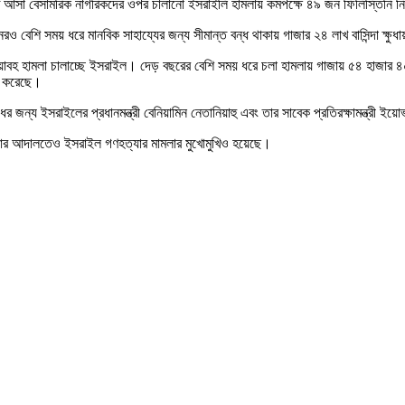
িতে আসা বেসামরিক নাগরিকদের ওপর চালানো ইসরাইলি হামলায় কমপক্ষে ৪৯ জন ফিলিস্তিন
 বেশি সময় ধরে মানবিক সাহায্যের জন্য সীমান্ত বন্ধ থাকায় গাজার ২৪ লাখ বাসিন্দা ক্ষুধ
 ভয়াবহ হামলা চালাচ্ছে ইসরাইল। দেড় বছরের বেশি সময় ধরে চলা হামলায় গাজায় ৫৪ হাজার 
্ক করেছে।
্য ইসরাইলের প্রধানমন্ত্রী বেনিয়ামিন নেতানিয়াহু এবং তার সাবেক প্রতিরক্ষামন্ত্রী ইয়ো
 বিচার আদালতেও ইসরাইল গণহত্যার মামলার মুখোমুখিও হয়েছে।