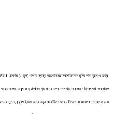
ছে। রোববার (১ জুন) গাজার স্বাস্থ্য মন্ত্রণালয়ের মহাপরিচালক মুনির আল-বুরশ এ তথ্য
 বুরশ আরও বলেন, ওষুধ ও ভ্যাকসিন প্রবেশের ওপর দখলদারদের চলমান নিষেধাজ্ঞা সংক্রামক
অভাবে ভুগছে।বুরশ ইসরায়েলের নতুন প্রবর্তিত সাহায্য বিতরণ ব্যবস্থাকে ‘গণহত্যা এবং