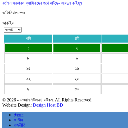
বর্তমান সরকারও ফ্যাসিবাদের পথে হাটছে- আবদুল কাইয়ূম
অফিসিয়াল পেজ
আর্কাইভ
শনি
রবি
১
২
৮
৯
১৫
১৬
২২
২৩
৯
৩০
© 2026 - এওয়াননিউজ২৪ ডটকম. All Rights Reserved.
Website Design:
Design Host BD
প্রচ্ছদ
জাতীয়
রাজনীতি