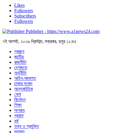
Likes
Followers
Subscribers
Followers
Publisher - https://www.a1news24.com
৭ই আগস্ট, ২০২৬ খ্রিস্টাব্দ, শুক্রবার, দুপুর ১২:৪৫
প্রচ্ছদ
জাতীয়
রাজনীতি
দেশজুডে
অর্থনীতি
আইন-আদালত
ঢাকার সংবাদ
আন্তর্জাতিক
খেলা
বিনোদন
শিক্ষা
অপরাধ
প্রবাস
ধর্ম
তথ্য ও প্রযুক্তি
মতামত