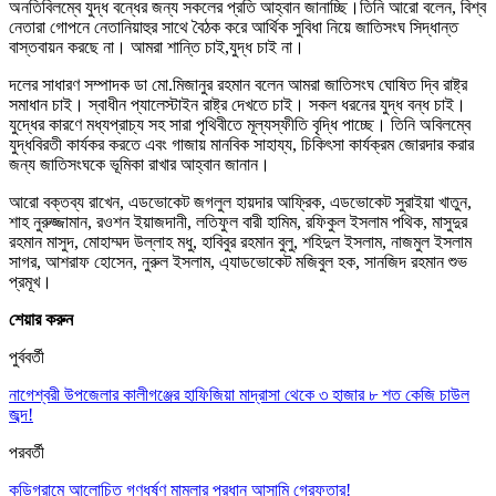
অনতিবিলম্বে যুদ্ধ বন্ধের জন্য সকলের প্রতি আহ্বান জানাচ্ছি।তিনি আরো বলেন, বিশ্ব
নেতারা গোপনে নেতানিয়াহুর সাথে বৈঠক করে আর্থিক সুবিধা নিয়ে জাতিসংঘ সিদ্ধান্ত
বাস্তবায়ন করছে না। আমরা শান্তি চাই,যুদ্ধ চাই না।
দলের সাধারণ সম্পাদক ডা মো.মিজানুর রহমান বলেন আমরা জাতিসংঘ ঘোষিত দ্বি রাষ্ট্র
সমাধান চাই। স্বাধীন প্যালেস্টাইন রাষ্ট্র দেখতে চাই। সকল ধরনের যুদ্ধ বন্ধ চাই।
যুদ্ধের কারণে মধ্যপ্রাচ্য সহ সারা পৃথিবীতে মূল্যস্ফীতি বৃদ্ধি পাচ্ছে। তিনি অবিলম্বে
যুদ্ধবিরতী কার্যকর করতে এবং গাজায় মানবিক সাহায্য, চিকিৎসা কার্যক্রম জোরদার করার
জন্য জাতিসংঘকে ভূমিকা রাখার আহ্বান জানান।
আরো বক্তব্য রাখেন, এডভোকেট জগলুল হায়দার আফ্রিক, এডভোকেট সুরাইয়া খাতুন,
শাহ নুরুজ্জামান, রওশন ইয়াজদানী, লতিফুল বারী হামিম, রফিকুল ইসলাম পথিক, মাসুদুর
রহমান মাসুদ, মোহাম্মদ উল্লাহ মধু, হাবিবুর রহমান বুলু, শহিদুল ইসলাম, নাজমুল ইসলাম
সাগর, আশরাফ হোসেন, নুরুল ইসলাম, এ্যাডভোকেট মজিবুল হক, সানজিদ রহমান শুভ
প্রমূখ।
শেয়ার করুন
পুর্ববর্তী
নাগেশ্বরী উপজেলার কালীগঞ্জের হাফিজিয়া মাদ্রাসা থেকে ৩ হাজার ৮ শত কেজি চাউল
জব্দ!
পরবর্তী
কুড়িগ্রামে আলোচিত গণধর্ষণ মামলার প্রধান আসামি গ্রেফতার!