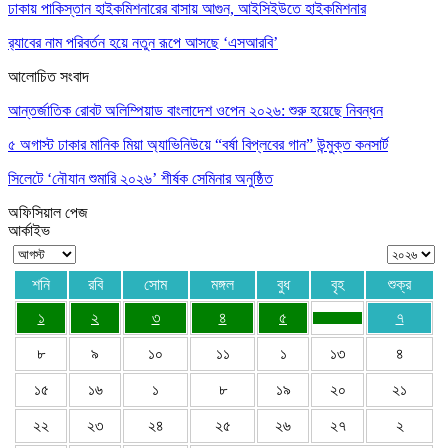
ঢাকায় পাকিস্তান হাইকমিশনারের বাসায় আগুন, আইসিইউতে হাইকমিশনার
র‌্যাবের নাম পরিবর্তন হয়ে নতুন রূপে আসছে ‘এসআরবি’
আলোচিত সংবাদ
আন্তর্জাতিক রোবট অলিম্পিয়াড বাংলাদেশ ওপেন ২০২৬: শুরু হয়েছে নিবন্ধন
৫ অগাস্ট ঢাকার মানিক মিয়া অ্যাভিনিউয়ে “বর্ষা বিপ্লবের গান” উন্মুক্ত কনসার্ট
সিলেটে ‘নৌযান শুমারি ২০২৬’ শীর্ষক সেমিনার অনুষ্ঠিত
অফিসিয়াল পেজ
আর্কাইভ
শনি
রবি
সোম
মঙ্গল
বুধ
বৃহ
শুক্র
১
২
৩
৪
৫
৭
৮
৯
১০
১১
১
১৩
৪
১৫
১৬
১
৮
১৯
২০
২১
২২
২৩
২৪
২৫
২৬
২৭
২