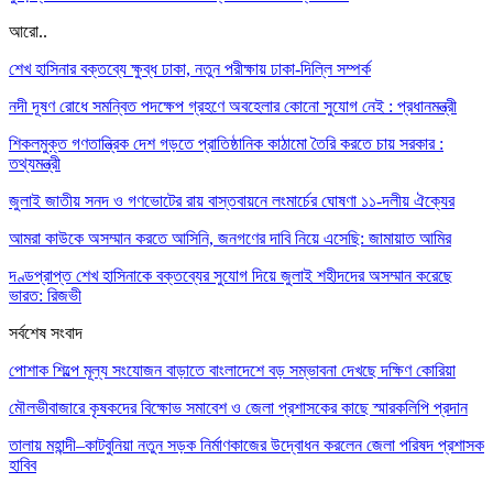
আরো..
শেখ হাসিনার বক্তব্যে ক্ষুব্ধ ঢাকা, নতুন পরীক্ষায় ঢাকা-দিল্লি সম্পর্ক
নদী দূষণ রোধে সমন্বিত পদক্ষেপ গ্রহণে অবহেলার কোনো সুযোগ নেই : প্রধানমন্ত্রী
শিকলমুক্ত গণতান্ত্রিক দেশ গড়তে প্রাতিষ্ঠানিক কাঠামো তৈরি করতে চায় সরকার :
তথ্যমন্ত্রী
জুলাই জাতীয় সনদ ও গণভোটের রায় বাস্তবায়নে লংমার্চের ঘোষণা ১১-দলীয় ঐক্যের
আমরা কাউকে অসম্মান করতে আসিনি, জনগণের দাবি নিয়ে এসেছি: জামায়াত আমির
দণ্ডপ্রাপ্ত শেখ হাসিনাকে বক্তব্যের সুযোগ দিয়ে জুলাই শহীদদের অসম্মান করেছে
ভারত: রিজভী
সর্বশেষ সংবাদ
পোশাক শিল্পে মূল্য সংযোজন বাড়াতে বাংলাদেশে বড় সম্ভাবনা দেখছে দক্ষিণ কোরিয়া
মৌলভীবাজারে কৃষকদের বিক্ষোভ সমাবেশ ও জেলা প্রশাসকের কাছে স্মারকলিপি প্রদান
তালায় মহান্দী–কাটবুনিয়া নতুন সড়ক নির্মাণকাজের উদ্বোধন করলেন জেলা পরিষদ প্রশাসক
হাবিব