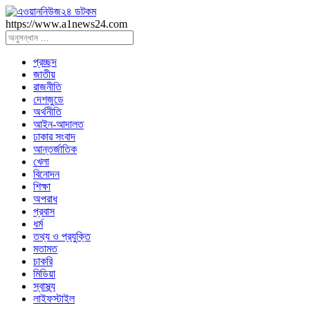
https://www.a1news24.com
প্রচ্ছদ
জাতীয়
রাজনীতি
দেশজুডে
অর্থনীতি
আইন-আদালত
ঢাকার সংবাদ
আন্তর্জাতিক
খেলা
বিনোদন
শিক্ষা
অপরাধ
প্রবাস
ধর্ম
তথ্য ও প্রযুক্তি
মতামত
চাকরি
মিডিয়া
স্বাস্থ্য
লাইফস্টাইল