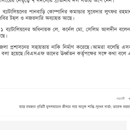
ংয়ের নেতৃত্বে ৭ সদস্যের প্রতিনিধি দল সভায় অংশ নেন।
 ব্যাটালিয়নের পানবাড়ি কোম্পানির কমান্ডার সুবেদার লুৎফর রহমা
িজিবির টহল ও নজরদারি অব্যাহত আছে।
ুর ৫১ ব্যাটালিয়নের অধিনায়ক লে. কর্নেল মো. সেলিম আলদীন বলেন
ছে।
 জেলা প্রশাসনের সহায়তায় নাকি নির্মাণ করেছে। আমরা বলেছি এস
বলা হয়েছে। বিএসএফ তাদের ঊর্ধ্বতন কর্তৃপক্ষের সঙ্গে কথা বলে 
পরবর্তী
মাহে রমজান প্রতিটি মুসলমানের জীবনে বয়ে আনুক শান্তি-সুখের বার্তা: তারেক রহম