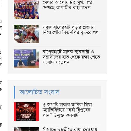
মেধার আলোয় ৪২ মুখ, স্বপ্ন
ে
দেখছে আগামীর বাংলাদেশ
য়
সবুজ বাগেরহাট গড়ার প্রত্যায়
ন
নিয়ে পৌর বিএনপির বৃক্ষরোপণ
ি
১
বাগেরহাটে মাদক ব্যবসায়ী ও
সন্ত্রাসীদের হাত থেকে রক্ষা পেতে
ি
সংবাদ সম্মেলন
র
র
ফ
আলোচিত সংবাদ
৫ অগাস্ট ঢাকার মানিক মিয়া
ই
অ্যাভিনিউয়ে “বর্ষা বিপ্লবের
গান” উন্মুক্ত কনসার্ট
ে
সীমান্তে দুষ্কৃতীতে বাধা দেওয়ায়