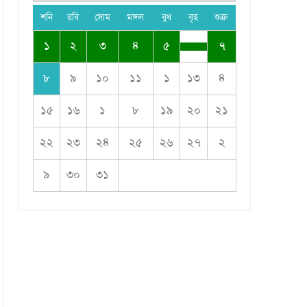
শনি
রবি
সোম
মঙ্গল
বুধ
বৃহ
শুক্র
১
২
৩
৪
৫
৭
৮
৯
১০
১১
১
১৩
৪
১৫
১৬
১
৮
১৯
২০
২১
২২
২৩
২৪
২৫
২৬
২৭
২
৯
৩০
৩১