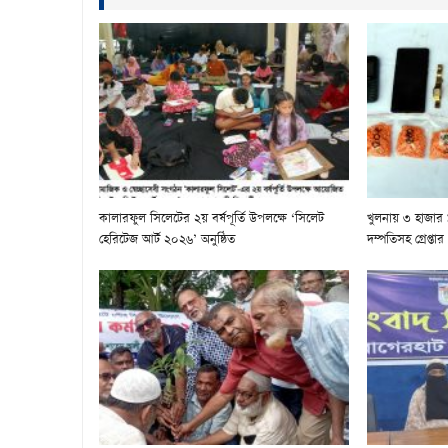
কালারফুল সিলেটের ২য় বর্ষপূর্তি উপলক্ষে ‘সিলেট
খুলনায় ৩ হাজার
হেরিটেজ আর্ট ২০২৬’ অনুষ্ঠিত
দম্পতিসহ গ্রেপ্তার