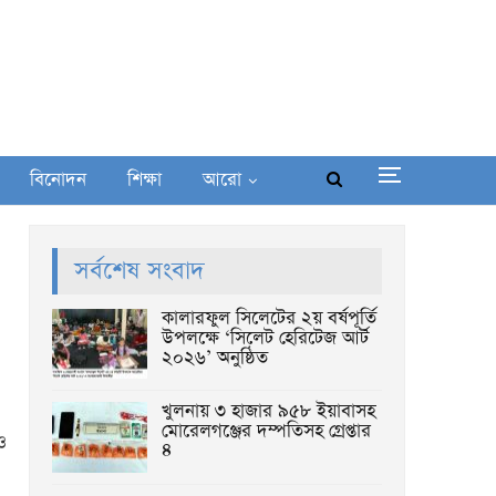
বিনোদন
শিক্ষা
আরো
সর্বশেষ সংবাদ
কালারফুল সিলেটের ২য় বর্ষপূর্তি
উপলক্ষে ‘সিলেট হেরিটেজ আর্ট
২০২৬’ অনুষ্ঠিত
খুলনায় ৩ হাজার ৯৫৮ ইয়াবাসহ
মোরেলগঞ্জের দম্পতিসহ গ্রেপ্তার
ও
৪