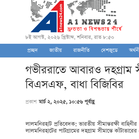
৮ই আগস্ট, ২০২৬ খ্রিস্টাব্দ, শনিবার, রাত ৮:৫০
প্রচ্ছদ
জাতীয়
রাজনীতি
দেশজুডে
অর্থন
গভীররাতে আবারও দহগ্রাম সীম
বিএসএফ, বাধা বিজিবির
প্রকাশ
মার্চ ২, ২০২৫, ১০:৫৬ পূর্বাহ্ণ
লালমনিরহাট প্রতিবেদক: ভারতীয় সীমান্তরক্ষী বাহ
লালমনিরহাটের পাটগ্রামের দহগ্রাম সীমান্তে কাঁটাতারের 