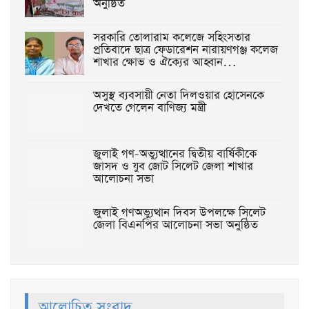
অনুষ্ঠিত
‎সরকারি তোলারাম কলেজে সহিংসতার
প্রতিবাদে ছাত্র ফেডারেশন নারায়ণগঞ্জ কলেজ
শাখার ক্ষোভ ও ঐক্যের আহ্বান…
অসুস্থ ব্যবসায়ী নেতা দিলওয়ার হোসেনকে
দেখতে গেলেন বাণিজ্য মন্ত্রী
জুলাই গণ-অভ্যুত্থানের দ্বিতীয় বার্ষিকীকে
জাসদ ও যুব জোট সিলেট জেলা শাখার
আলোচনা সভা
জুলাই গণঅভ্যুত্থান দিবস উপলক্ষে সিলেট
জেলা বিএনপির আলোচনা সভা অনুষ্ঠিত
আলোচিত সংবাদ