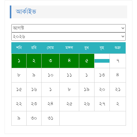
আর্কাইভ
শনি
রবি
সোম
মঙ্গল
বুধ
বৃহ
শুক্র
১
২
৩
৪
৫
৭
৮
৯
১০
১১
১
১৩
৪
১৫
১৬
১
৮
১৯
২০
২১
২২
২৩
২৪
২৫
২৬
২৭
২
৯
৩০
৩১