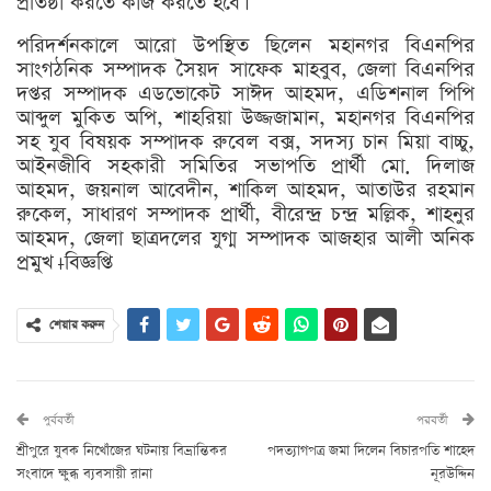
প্রতিষ্ঠা করতে কাজ করতে হবে।
পরিদর্শনকালে আরো উপস্থিত ছিলেন মহানগর বিএনপির
সাংগঠনিক সম্পাদক সৈয়দ সাফেক মাহবুব, জেলা বিএনপির
দপ্তর সম্পাদক এডভোকেট সাঈদ আহমদ, এডিশনাল পিপি
আব্দুল মুকিত অপি, শাহরিয়া উজ্জজামান, মহানগর বিএনপির
সহ যুব বিষয়ক সম্পাদক রুবেল বক্স, সদস্য চান মিয়া বাচ্চু,
আইনজীবি সহকারী সমিতির সভাপতি প্রার্থী মো. দিলাজ
আহমদ, জয়নাল আবেদীন, শাকিল আহমদ, আতাউর রহমান
রুকেল, সাধারণ সম্পাদক প্রার্থী, বীরেন্দ্র চন্দ্র মল্লিক, শাহনুর
আহমদ, জেলা ছাত্রদলের যুগ্ম সম্পাদক আজহার আলী অনিক
প্রমুখ।-বিজ্ঞপ্তি
শেয়ার করুন
পুর্ববর্তী
পরবর্তী
শ্রীপুরে যুবক নিখোঁজের ঘটনায় বিভ্রান্তিকর
পদত্যাগপত্র জমা দিলেন বিচারপতি শাহেদ
সংবাদে ক্ষুব্ধ ব্যবসায়ী রানা
নূরউদ্দিন