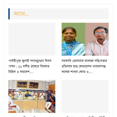
আরো..
পার্বতীপুরে জুলাই গণঅভ্যুত্থান দিবস
‎সরকারি তোলারাম কলেজে সহিংসতার
পালন : ১১ দলীয় ঐক্যের বিক্ষোভ
প্রতিবাদে ছাত্র ফেডারেশন নারায়ণগঞ্জ
মিছিল ও সমাবেশ…
কলেজ শাখার ক্ষোভ ও…