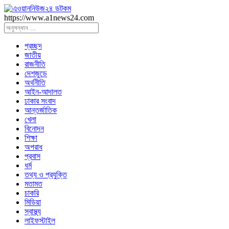
https://www.a1news24.com
প্রচ্ছদ
জাতীয়
রাজনীতি
দেশজুডে
অর্থনীতি
আইন-আদালত
ঢাকার সংবাদ
আন্তর্জাতিক
খেলা
বিনোদন
শিক্ষা
অপরাধ
প্রবাস
ধর্ম
তথ্য ও প্রযুক্তি
মতামত
চাকরি
মিডিয়া
স্বাস্থ্য
লাইফস্টাইল