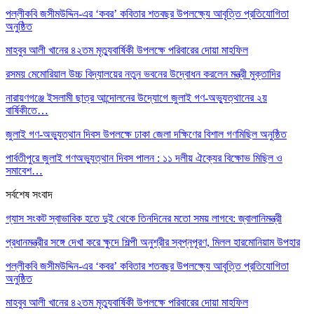
পল্লীকবি জসীমউদ্দিন-এর ‘কবর’ কবিতার শতবছর উপলক্ষ্যে আবৃত্তি প্রতিযোগিতা
অনুষ্ঠিত
মাহবুব আলী খানের ৪২তম মৃত্যুবার্ষিকী উপলক্ষে পরিবারের দোয়া মাহফিল
রসময় মেমোরিয়াল উচ্চ বিদ্যালয়ের নতুন ভবনের উদ্বোধন করলেন মন্ত্রী মুক্তাদির
নারায়ণগঞ্জে ইসলামী ছাত্র আন্দোলনের উদ্যোগে জুলাই গণ-অভ্যুত্থানের ২য়
বার্ষিকীতে…
জুলাই গণ-অভ্যুত্থান দিবস উপলক্ষে ঢাকা জেলা দক্ষিণের বিশাল গণমিছিল অনুষ্ঠিত
পার্বতীপুরে জুলাই গণঅভ্যুত্থান দিবস পালন : ১১ দলীয় ঐক্যের বিক্ষোভ মিছিল ও
সমাবেশ…
সর্বশেষ সংবাদ
গ্যাস সংকট স্বাভাবিক হতে দুই থেকে তিনদিনের মতো সময় লাগবে: জ্বালানিমন্ত্রী
প্রধানমন্ত্রীর সঙ্গে দেখা করে ক্ষুদে শিল্পী অনুশ্রীর স্বপ্নপূরণ, মিলল হারমোনিয়াম উপহার
পল্লীকবি জসীমউদ্দিন-এর ‘কবর’ কবিতার শতবছর উপলক্ষ্যে আবৃত্তি প্রতিযোগিতা
অনুষ্ঠিত
মাহবুব আলী খানের ৪২তম মৃত্যুবার্ষিকী উপলক্ষে পরিবারের দোয়া মাহফিল