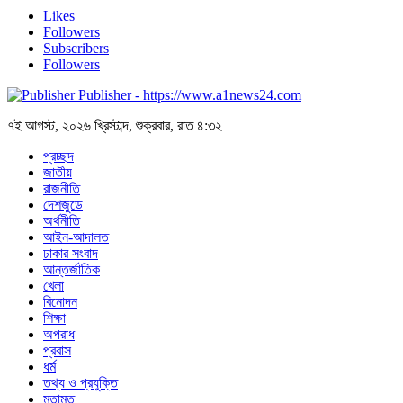
Likes
Followers
Subscribers
Followers
Publisher - https://www.a1news24.com
৭ই আগস্ট, ২০২৬ খ্রিস্টাব্দ, শুক্রবার, রাত ৪:৩২
প্রচ্ছদ
জাতীয়
রাজনীতি
দেশজুডে
অর্থনীতি
আইন-আদালত
ঢাকার সংবাদ
আন্তর্জাতিক
খেলা
বিনোদন
শিক্ষা
অপরাধ
প্রবাস
ধর্ম
তথ্য ও প্রযুক্তি
মতামত