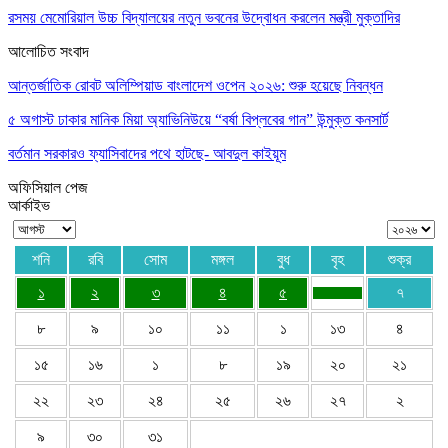
রসময় মেমোরিয়াল উচ্চ বিদ্যালয়ের নতুন ভবনের উদ্বোধন করলেন মন্ত্রী মুক্তাদির
আলোচিত সংবাদ
আন্তর্জাতিক রোবট অলিম্পিয়াড বাংলাদেশ ওপেন ২০২৬: শুরু হয়েছে নিবন্ধন
৫ অগাস্ট ঢাকার মানিক মিয়া অ্যাভিনিউয়ে “বর্ষা বিপ্লবের গান” উন্মুক্ত কনসার্ট
বর্তমান সরকারও ফ্যাসিবাদের পথে হাটছে- আবদুল কাইয়ূম
অফিসিয়াল পেজ
আর্কাইভ
শনি
রবি
সোম
মঙ্গল
বুধ
বৃহ
শুক্র
১
২
৩
৪
৫
৭
৮
৯
১০
১১
১
১৩
৪
১৫
১৬
১
৮
১৯
২০
২১
২২
২৩
২৪
২৫
২৬
২৭
২
৯
৩০
৩১