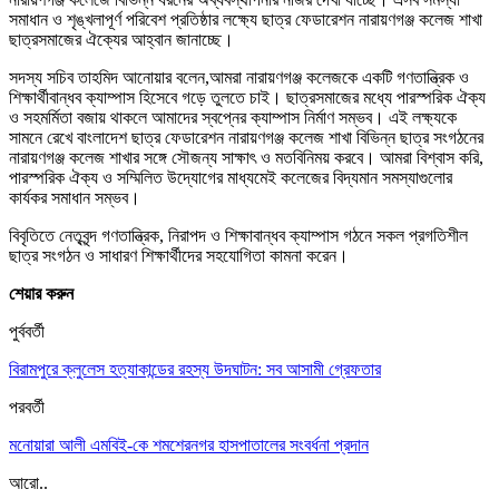
সমাধান ও শৃঙ্খলাপূর্ণ পরিবেশ প্রতিষ্ঠার লক্ষ্যে ছাত্র ফেডারেশন নারায়ণগঞ্জ কলেজ শাখা
ছাত্রসমাজের ঐক্যের আহ্বান জানাচ্ছে।
সদস্য সচিব তাহমিদ আনোয়ার বলেন,আমরা নারায়ণগঞ্জ কলেজকে একটি গণতান্ত্রিক ও
শিক্ষার্থীবান্ধব ক্যাম্পাস হিসেবে গড়ে তুলতে চাই। ছাত্রসমাজের মধ্যে পারস্পরিক ঐক্য
ও সহমর্মিতা বজায় থাকলে আমাদের স্বপ্নের ক্যাম্পাস নির্মাণ সম্ভব। এই লক্ষ্যকে
সামনে রেখে বাংলাদেশ ছাত্র ফেডারেশন নারায়ণগঞ্জ কলেজ শাখা বিভিন্ন ছাত্র সংগঠনের
নারায়ণগঞ্জ কলেজ শাখার সঙ্গে সৌজন্য সাক্ষাৎ ও মতবিনিময় করবে। আমরা বিশ্বাস করি,
পারস্পরিক ঐক্য ও সম্মিলিত উদ্যোগের মাধ্যমেই কলেজের বিদ্যমান সমস্যাগুলোর
কার্যকর সমাধান সম্ভব।
বিবৃতিতে নেতৃবৃন্দ গণতান্ত্রিক, নিরাপদ ও শিক্ষাবান্ধব ক্যাম্পাস গঠনে সকল প্রগতিশীল
ছাত্র সংগঠন ও সাধারণ শিক্ষার্থীদের সহযোগিতা কামনা করেন।
শেয়ার করুন
পুর্ববর্তী
বিরামপুরে ক্লুলেস হত্যাকান্ডের রহস্য উদঘাটন: সব আসামী গ্রেফতার
পরবর্তী
মনোয়ারা আলী এমবিই-কে শমশেরনগর হাসপাতালের সংবর্ধনা প্রদান
আরো..