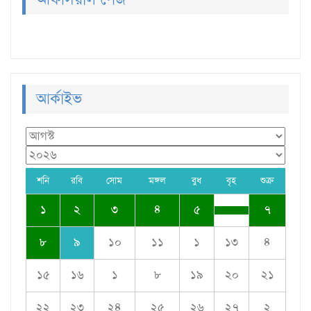
অফিসিয়াল পেজ
আর্কাইভ
শনি
রবি
সোম
মঙ্গল
বুধ
বৃহ
শুক্র
১
২
৩
৪
৫
৭
৮
৯
১০
১১
১
১৩
৪
১৫
১৬
১
৮
১৯
২০
২১
২২
২৩
২৪
২৫
২৬
২৭
২