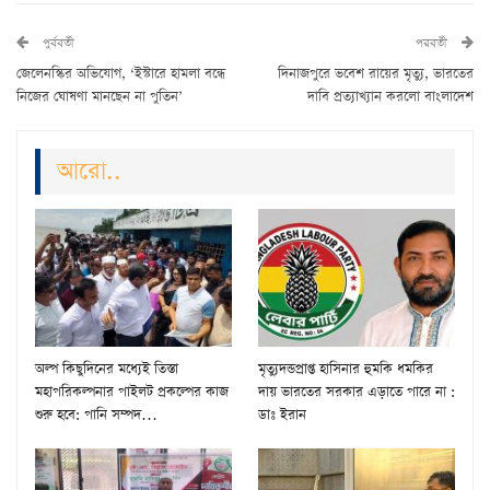
পুর্ববর্তী
পরবর্তী
জেলেনস্কির অভিযোগ, ‘ইস্টারে হামলা বন্ধে
দিনাজপুরে ভবেশ রায়ের মৃত্যু, ভারতের
নিজের ঘোষণা মানছেন না পুতিন’
দাবি প্রত্যাখ্যান করলো বাংলাদেশ
আরো..
অল্প কিছুদিনের মধ্যেই তিস্তা
মৃত্যুদন্ডপ্রাপ্ত হাসিনার হুমকি ধমকির
মহাপরিকল্পনার পাইলট প্রকল্পের কাজ
দায় ভারতের সরকার এড়াতে পারে না :
শুরু হবে: পানি সম্পদ…
ডাঃ ইরান