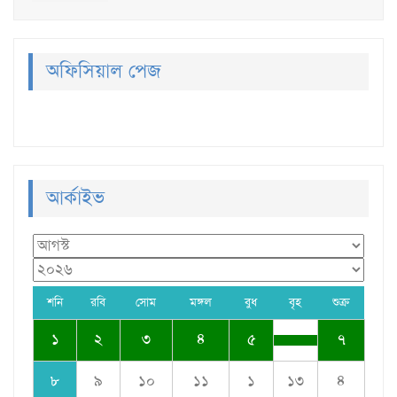
অফিসিয়াল পেজ
আর্কাইভ
শনি
রবি
সোম
মঙ্গল
বুধ
বৃহ
শুক্র
১
২
৩
৪
৫
৭
৮
৯
১০
১১
১
১৩
৪