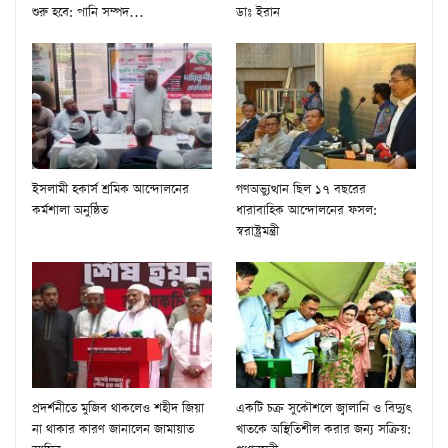
শুরু হবে: পানি সম্পদ…
ডাঃ ইরান
ইসলামী হকার্স শ্রমিক আন্দোলনের
গণঅভ্যুত্থান ছিল ১৭ বছরের
কর্মশালা অনুষ্ঠিত
ধারাবাহিক আন্দোলনের ফসল:
স্বরাষ্ট্রমন্ত্রী
প্রদর্শনীতে মুজিব থাকলেও শহীদ জিয়া
একটি চক্র সুকৌশলে জ্বালানি ও বিদ্যুৎ
না থাকার কারণ জানালেন জামায়াত
খাতকে অস্থিতিশীল করার জন্য সক্রিয়: