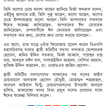
নেতারা আছেন তারা দেখা করবেন।
তিনি আগের চেয়ে ভালো আছেন জানিয়ে মির্জা ফখরুল বলেন,
এইটুকু জানাতে চাই, তিনি সুস্থ আছেন, ভালো আছেন, আগের
চেয়ে ইনশাআল্লাহ ভালো আছেন। তিনি আপনাদের সকলকে
ঈদের শুভেচ্ছা জানিয়েছেন, আপরাদের ঈদ মোবারক
জানিয়েছেন, দেশবাসীকে ঈদ মোবারক জানিয়েছেন এবং
সকলকে তার জন্য, দেশের জন্য দোয়া করতে বলেছেন।
এর আগে, রাত সাড়ে ৮টায় ফিরোজায় প্রবেশ করেন বিএনপি
মহাসচিবসহ দলের স্থায়ী কমিটির সদস্য খন্দকার মোশাররফ
হোসেন, জমির উদ্দিন সরকার, মির্জা আব্বাস, গয়েশ্বর চন্দ্র
রায়, আবদুল মঈন খান, সালাহউদ্দিন আহমদ, সেলিমা রহমান,
হাফিজ উদ্দিন আহমেদ, ডা. এজেডএম জাহিদ হোসেন।
স্থায়ী কমিটির সদস্যগণের সাক্ষাতের পর দলের ভাইস
চেয়ারম্যান আলতাফ হোসেন চৌধুরী, মোহাম্মদ শাহজাহান,
আবদুল আউয়াল মিন্টু, চেয়ারপারসনের উপদেষ্টা আবদুল
হালিম, আফরোজা খানম রিতা প্রমুখ দলের প্রধানের সাথে
ঈদের শুভেচ্ছা বিনিময় করেন।