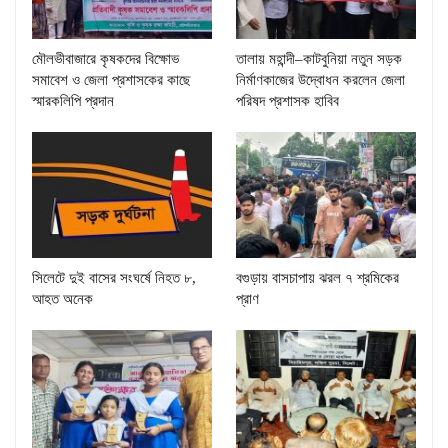
মৌলভীবাজারে কৃষকদের বিক্ষোভ
তালায় মহান্দী–কাটবুনিয়া নতুন সড়ক
সমাবেশ ও জেলা প্রশাসকের কাছে
নির্মাণকাজের উদ্বোধন করলেন জেলা
স্মারকলিপি প্রদান
পরিষদ প্রশাসক হাবিব
সিলেটে দুই বাসের সংঘর্ষে নিহত ৮,
বগুড়ায় বাসচাপায় ঝরল ৭ শ্রমিকের
আহত অনেক
প্রাণ