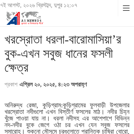
৭ই আগস্ট, ২০২৬ খ্রিস্টাব্দ, দুপুর ১২:০৭
খরস্রোতা ধরলা-বারোমাসিয়া’র
বুক-এখন সবুজ ধানের ফসলী
ক্ষেত্র
প্রকাশ
এপ্রিল ২০, ২০২৫, ৪:২৩ অপরাহ্ণ
অনিরুদ্ধ রেজা, কুড়িগ্রাম:কুড়িগ্রামের ফুলবাড়ী উপজেলার
খরস্রোতা নদীগুলো এখন বিস্তীর্ণ ফসলের মাঠ। নদীর চিহ্ন
খুঁজে পাওয়া যায় না। ধরলা নদীসহ এর আশেপাশে বিভিন্ন
নদ-নদীর বুকে জেগে ওঠা চর এখন যেন সবুজ ফসলের
সমারোহ। শুকনো মৌসুমে চরগুলোতে প্রান্তিক চাষিরা বোরো,