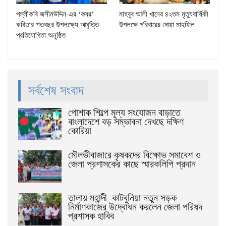
পল্লীকবি জসীমউদ্দিন-এর ‘কবর’
মাহবুব আলী খানের ৪২তম মৃত্যুবার্ষিকী
কবিতার শতবছর উপলক্ষ্যে আবৃত্তি
উপলক্ষে পরিবারের দোয়া মাহফিল
প্রতিযোগিতা অনুষ্ঠিত
সর্বশেষ সংবাদ
পোশাক শিল্পে মূল্য সংযোজন বাড়াতে
বাংলাদেশে বড় সম্ভাবনা দেখছে দক্ষিণ
কোরিয়া
মৌলভীবাজারে কৃষকদের বিক্ষোভ সমাবেশ ও
জেলা প্রশাসকের কাছে স্মারকলিপি প্রদান
তালায় মহান্দী–কাটবুনিয়া নতুন সড়ক
নির্মাণকাজের উদ্বোধন করলেন জেলা পরিষদ
প্রশাসক হাবিব