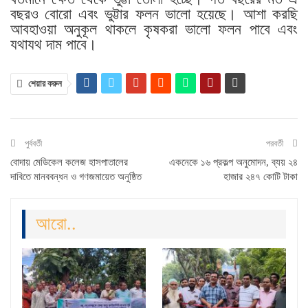
বছরও বোরো এবং ভুট্টার ফলন ভালো হয়েছে। আশা করছি
আবহাওয়া অনুকূল থাকলে কৃষকরা ভালো ফলন পাবে এবং
যথাযথ দাম পাবে।
শেয়ার করুন
পুর্ববর্তী
পরবর্তী
বোদায় মেডিকেল কলেজ হাসপাতালের
একনেকে ১৬ প্রকল্প অনুমোদন, ব্যয় ২৪
দাবিতে মানববন্ধন ও গণজমায়েত অনুষ্ঠিত
হাজার ২৪৭ কোটি টাকা
আরো..