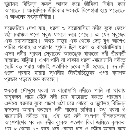
ভুট্টাসহ বিভিন্ন ফসল আবাদ করে জীবিকা নির্বাহ করে
আসছেন। অন্যদিকে জীবিকার সংকটে দিশেহারা হয়ে পড়েছেন
এ অঞ্চলের মৎস্যজীবীরা।
সরেজমিনে দেখা যায়, ধরলা ও বারোমাসিয়া নদীর বুকে জেগে
ওঠা চরাঞ্চল গুলো সবুজ ফসলে ভরে গেছে। এ যেন সবুজের
এক মহাসমারোহ। অথচ মাত্র এক থেকে দেড় যুগ আগেও
পানির প্রবাহ ও প্রাণের স্পন্দন ছিল ধরলা ও বারোমাসিয়ায়।
এসব নদীর প্রবল স্রোতের আতঙ্কে থাকতো নদী তীরবর্তী
হাজারও বাসিন্দা। এখন পানি না থাকায় ধরলা -বারোমাসি নদীতে
ছোট বড় প্রায় আড়াই শতাধিক চরের সৃষ্টি হয়েছে। নদ-নদী
গুলো প্রবাহ হারায় স্থানীয় জীববৈচিত্র্যের ওপর ব্যাপক
প্রভাব পড়তে শুরু করেছে।
শুকনো মৌসুমে ধরলা ও বারোমাসি নদীতে পানি না থাকায়
মানুষজন পায়ে হেঁটে নদী চরে যাতায়াত করতে পারছেন।
এসময় ধরলার বুকে জেগে ওঠা চরে বোরো ও ভুট্টাসহ বিভিন্ন
ফসলের আবাদ করছেন নদী পাড়ের চাষিরা। শুধু ধরলা ও
বারোমাসি নদীতে নয়, এই দুই নদী সংলগ্ন নীলকমলসহ
আশেপাশের সব নদ-নদীর বুকেও শতশত বিঘা জমিতে কৃষকরা
গত ৮ থেকে ১০ বছর ধরে বোরো ধান ও ভুট্টার আবাদ করে