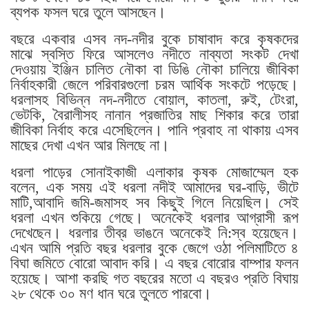
ব্যপক ফসল ঘরে তুলে আসছেন।
বছরে একবার এসব নদ-নদীর বুকে চাষাবাদ করে কৃষকদের
মাঝে স্বস্তি ফিরে আসলেও নদীতে নাব্যতা সংকট দেখা
দেওয়ায় ইঞ্জিন চালিত নৌকা বা ডিঙি নৌকা চালিয়ে জীবিকা
নির্বাহকারী জেলে পরিবারগুলো চরম আর্থিক সংকটে পড়েছে।
ধরলাসহ বিভিন্ন নদ-নদীতে বোয়াল, কাতলা, রুই, টেংরা,
ভেটকি, বৈরালীসহ নানান প্রজাতির মাছ শিকার করে তারা
জীবিকা নির্বাহ করে এসেছিলেন। পানি প্রবাহ না থাকায় এসব
মাছের দেখা এখন আর মিলছে না।
ধরলা পাড়ের সোনাইকাজী এলাকার কৃষক মোজাম্মেল হক
বলেন, এক সময় এই ধরলা নদীই আমাদের ঘর-বাড়ি, ভীটে
মাটি,আবাদি জমি-জমাসহ সব কিছুই গিলে নিয়েছিল। সেই
ধরলা এখন শুকিয়ে গেছে। অনেকেই ধরলার আগ্রাসী রূপ
দেখেছেন। ধরলার তীব্র ভাঙনে অনেকেই নি:স্ব হয়েছেন।
এখন আমি প্রতি বছর ধরলার বুকে জেগে ওঠা পলিমাটিতে ৪
বিঘা জমিতে বোরো আবাদ করি। এ বছর বোরোর বাম্পার ফলন
হয়েছে। আশা করছি গত বছরের মতো এ বছরও প্রতি বিঘায়
২৮ থেকে ৩০ মণ ধান ঘরে তুলতে পারবো।